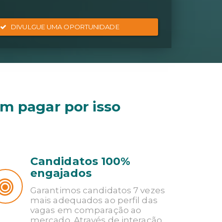
DIVULGUE UMA OPORTUNIDADE
m pagar por isso
Candidatos 100%
engajados
Garantimos candidatos 7 vezes
mais adequados ao perfil das
vagas em comparação ao
mercado. Através de interação