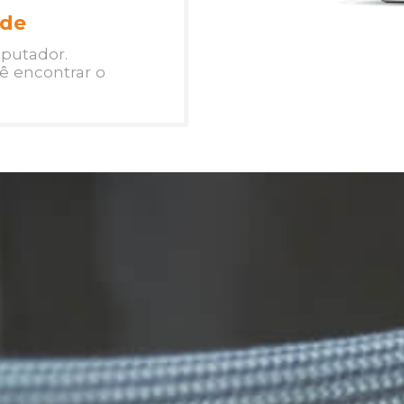
de
mputador.
ê encontrar o