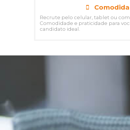
Comodida
Recrute pelo celular, tablet ou co
Comodidade e praticidade para voc
candidato ideal.