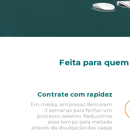
Feita para quem
Contrate com rapidez
Em média, empresas demoram
2 semanas para fechar um
processo seletivo. Reduzimos
esse tempo pela metade
através da divulgação das vagas