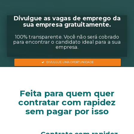
Divulgue as vagas de em
sua empresa gratuita
Feita para quem quer
100% transparente. Você não será
contratar com rapidez
para encontrar o candidato ideal p
sem pagar por isso
empresa.