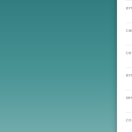
em
ca
ce
em
se
co