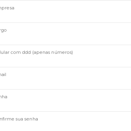
presa
rgo
lular com ddd (apenas números)
ail
nha
nfirme sua senha