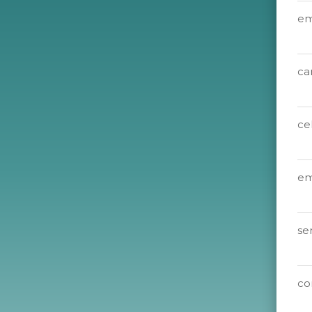
em
ca
ce
em
se
co