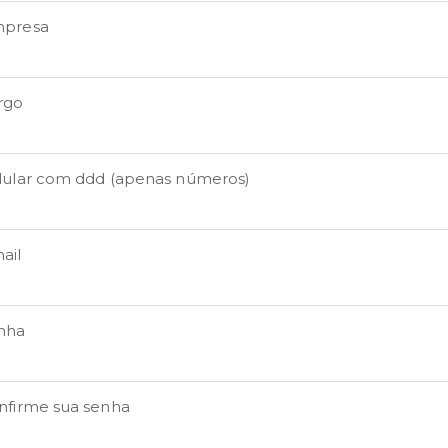
presa
rgo
lular com ddd (apenas números)
ail
nha
nfirme sua senha