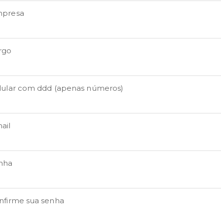
presa
rgo
lular com ddd (apenas números)
ail
nha
nfirme sua senha