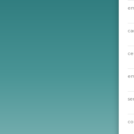
em
ca
ce
em
se
co