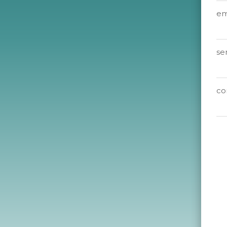
em
se
co