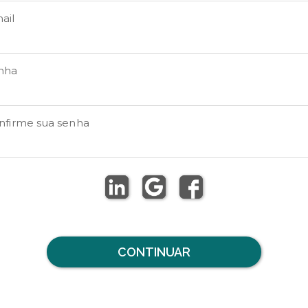
ail
nha
nfirme sua senha
CONTINUAR