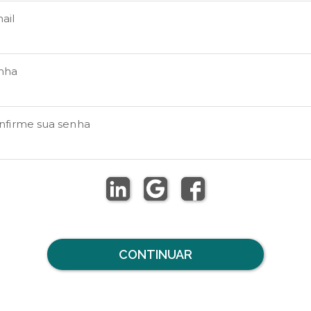
ail
nha
nfirme sua senha
CONTINUAR