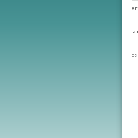
em
se
co