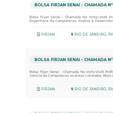
disponivel apenas para SEDE FIERGS em Porto Ale
(alimentacao/refeicao) - R$ 1.298,00 por mes;Res
BOLSA FIRJAN SENAI - CHAMADA Nº
financeira oferecemos um plano de previdencia e
R$384,43 para filhos ate 60 meses, o mais legal:
nossos empregados - https://fusergs.org.br/;PDP
Bolsa Firjan Senai - Chamada No 0069/2026 Pro
fundamental, passando por ensino tecnico, curs
Engenharia da Computacao, Analise e Desenvolvim
empregados e dependentes legais, no que diz respei
superior, titulo de mestre, e no minimo 3 anos 
Necessario vivencia em: - Fundamentos de bloc
Desenvolvimento backend basico;- Logica de progr
FIRJAN
RIO DE JANEIRO, R
Modelagem de eventos para rastreabilidade; Dese
aplicados a blockchain;- Chaincode ou smart co
Tecnologico - Cidade Universitaria, RJ Prazo de
aprovacao do candidato sera definida com base n
pontuacao.**Passivel de pontuacao, etapa class
10/08/2026Entrevistas: 12/08/2026 e 13/08/2026
Aqui tem Inclusao Profissional! A Firjan incentiva a
BOLSA FIRJAN SENAI - CHAMADA Nº
Bolsa Firjan Senai - Chamada No 0070/2026 Profi
Ciencia da Computacao ou areas correlatas, titu
utilizando Node.js, NestJS e TypeScript; ouProf
Software, Ciencia da Computacao ou areas correla
TypeScript, apos a conclusao do curso superior
FIRJAN
RIO DE JANEIRO, R
dados relacionais (PostgreSQL ou MySQL).- Desen
autorizacao de usuarios (SSO - Single Sign-On)
ambientes em nuvem e deploy de aplicacoes we
especialmente AWS.- Integracao e consumo de smart
a analise e a documentacao dos requisitos funcion
validacao experimental do banco de dados relaci