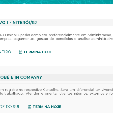
O I - NITERÓI/RJ
J Ensino Superior completo, preferencialmente em Administracao, C
compras, pagamentos, gestao de beneficios e analise administrativ
Pacote Office, incluindo Excel intermediario, para criacao de relator
ia 08/08/2026. Periodo de validade do processo seletivo: ate 01 an
 a transformacao da industria do Estado do Rio de Janeiro, esti
ANEIRO
TERMINA HOJE
cia. Inscreva-se ja!
ROBÉ E IN COMPANY
om registro no respectivo Conselho. Sera um diferencial ter vive
o trabalhador. Atender e orientar clientes internos, externos e fo
ea. Prestar atendimento clinico relacionado aos disturbios da f
a area da saude e nos projetos multidisciplinares da organizacao. Or
lativos a sua area de atuacao e/ou integrados. Participar, com
DE DO SUL
TERMINA HOJE
nos e projetos de sua area e/ou integrados. Participar da ela
enarios, tendencias e resultados. Identificar problemas e propor sol