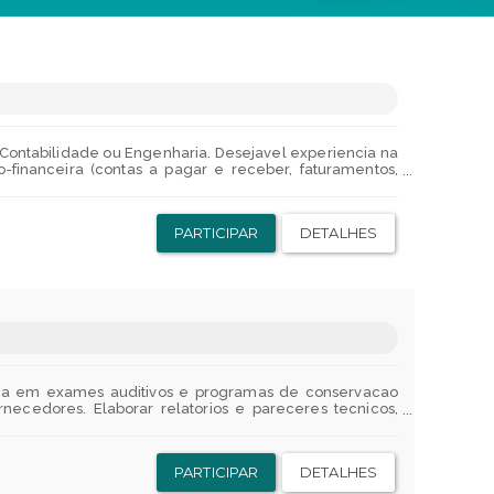
ontabilidade ou Engenharia. Desejavel experiencia na
o-financeira (contas a pagar e receber, faturamentos,
ios e dashboards e ferramentas de gestao. Niteroi 1 Prazo
o. Aqui tem Inclusao Profissional! A Firjan busca por
mulando a diversidade de genero, orientacao sexual,
PARTICIPAR
DETALHES
ncia em exames auditivos e programas de conservacao
rnecedores. Elaborar relatorios e pareceres tecnicos,
ala, linguagem e voz. Realizar exames audiometricos.
ientar e acompanhar os demais profissionaisde sua area.
o integrante de equipes de trabalho, da elaboracao,
PARTICIPAR
DETALHES
boracao, execucao e acompanhamento do processo de
ucoes de melhorias. Controlar o estoque de materiais de