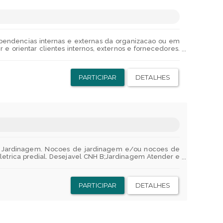
 privada - Pensando na saude financeira oferecemos um
xilio-creche - No valor de R$384,43 para filhos ate 60
GS - Uma fundacao para apoio de nossos empregados -
poiando no estudo desde ensino fundamental, passando
e confidencial para os empregados e dependentes legais,
extos, significado contextual de palavras e expressoes.
pendencias internas e externas da organizacao ou em
a. Matematica Financeira: juros simples e compostos.
e orientar clientes internos, externos e fornecedores.
rea e volume, teoremas Pitagoras. RACIOCINIO LOGICO
as da organizacao. Executar servicos de manutencao de
cinio logico critico.
 com os padroes estabelecidos. Auxiliar no controle de
ua Saude:Assistencia Medica / Medicina em grupo -
PARTICIPAR
DETALHES
po - Sem desconto ou participacoes!Para o seu
ansporte fretado - Onibus disponivel apenas para SEDE
 alimentacao:Ticket Flex (alimentacao/refeicao) - R$
privada - Pensando na saude financeira oferecemos um
xilio-creche - No valor de R$384,43 para filhos ate 60
GS - Uma fundacao para apoio de nossos empregados -
poiando no estudo desde ensino fundamental, passando
e confidencial para os empregados e dependentes legais,
ca, Jardinagem. Nocoes de jardinagem e/ou nocoes de
letrica predial. Desejavel CNH B;Jardinagem Atender e
 predial, equipamentos, ar-condicionado, moveis, redes
enamento, limpeza, conservacao, cultivo, transplante e
idos. Preparar, operar, manter maquinas, equipamentos
PARTICIPAR
DETALHES
le e atualizacao dos processos de sua area. Auxiliar no
organizacao de ambientes, conservacao e limpeza nos
DOLFO COLLOR - SAO LEOPOLDO Beneficios:Para a sua
 utilizar;Seguro de vida em grupo - Sem desconto ou
do com a sua necessidade;Transporte fretado - Onibus