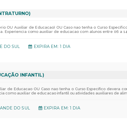
 de medida, perimetro, area e volume, teoremas Pitagoras. RACIOC
ocinio logico analitico. Raciocinio logico critico.
ONTRATURNO)
terio OU Auxiliar de Educacao) OU Caso nao tenha o Curso Especifi
 Experiencia como auxiliar de educacao com alunos entre 06 a 14 a
 em trabalhos voluntarios na area de educacao. Atuacao com crian
ades auxiliares de alimentacao, higiene, descanso e recreacao dos al
as. Acompanhar e auxiliar os educadores no desenvolvimento das
E DO SUL
EXPIRA EM: 1 DIA
e atuacao, seguindo processos e rotinas preestabelecidas. Control
 Medicina em grupo - UNIMED;Assistencia Odontologica - SESI/RS pag
amento:Estacionamento - Verificar vagas em sua unidade;Vale Tra
FIERGS em Porto Alegre;Em caso de viagens podera ser oferecid
R$ 1.298,00 por mes;Restaurante na empresa - Verificar disponibilid
ano de previdencia exclusivo para nossos empregados atraves do ht
0 meses, o mais legal: o valor e atualizado anualmente;CRESUL - C
UCAÇÃO INFANTIL)
s://fusergs.org.br/;PDP - Subsidio financeiro para os empregados 
ensino tecnico, curso de linguas indo ate doutorado!PAE - Progr
gais, no que diz respeito a questoes emocionais, sociais, legais e
iliar de Educacao OU Caso nao tenha o Curso Especifico devera c
essoes. MATEMATICA Conjuntos Numericos: propriedades, operacoes. Fu
a como auxiliar de educacao infantil ou atividades auxiliares de al
s. Porcentagem. Razao e proporcao, regra de tres simples e compos
ducacao. Atuacao com criancas na area de inclusao. Atender e orient
aciocinio logico matematico. Raciocinio logico quantitativo. Raci
escanso e recreacao dos alunos, inclusive com necessidades especi
s no desenvolvimento das atividades pedagogicas. Auxiliar no lev
RANDE DO SUL
EXPIRA EM: 1 DIA
eestabelecidas. Controlar o estoque de materiais de sua area. SESI
 Odontologica - SESI/RS pagando apenas quando utilizar;Seguro de 
as em sua unidade;Vale Transporte - De acordo com a sua necessida
podera ser oferecido veiculos ou reembolso do deslocamento.Para a