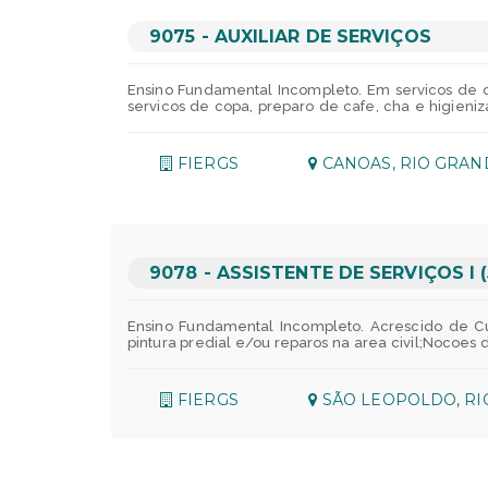
R$ 1.298,00 por mes;Restaurante na empresa - Ver
plano de previdencia exclusivo para nossos empre
meses, o mais legal: o valor e atualizado anu
9075 - AUXILIAR DE SERVIÇOS
https://fusergs.org.br/;PDP - Subsidio financei
por ensino tecnico, curso de linguas indo ate dou
no que diz respeito a questoes emocionais, sociai
Ensino Fundamental Incompleto. Em servicos de 
MATEMATICA Conjuntos Numericos: propriedades, o
servicos de copa, preparo de cafe, cha e higieniz
Porcentagem. Razao e proporcao, regra de tres 
Executar servicos de organizacao de ambientes, 
Raciocinio logico matematico. Raciocinio logico quan
copa, equipamentos e utensilios, preparo de cafe
estoque de materiais de sua area. CFP SENAI 
FIERGS
CANOAS, RIO GRAN
UNIMED;Assistencia Odontologica - SESI/R
deslocamento:Estacionamento - Verificar vagas em
FIERGS em Porto Alegre;Em caso de viagens poder
1.298,00 por mes;Restaurante na empresa - Verif
plano de previdencia exclusivo para nossos empre
meses, o mais legal: o valor e atualizado anu
https://fusergs.org.br/;PDP - Subsidio financei
9078 - ASSISTENTE DE SERVIÇOS I
por ensino tecnico, curso de linguas indo ate dou
no que diz respeito a questoes emocionais, sociais, 
Ensino Fundamental Incompleto. Acrescido de Cu
pintura predial e/ou reparos na area civil;Nocoe
orientar clientes internos, externos e fornecedor
hidraulicas e eletricas. Executar atividades de 
plantio de sementes e/ou mudas de flores, arvore
FIERGS
SÃO LEOPOLDO, RI
e/ou dispositivos para atividades especificas de 
controle de estoque de materiais de sua area. 
espacos locados para os eventos, de acordo c
Saude:Assistencia Medica / Medicina em grupo -
participacoes!Para o seu deslocamento:Estaciona