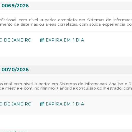
gre;Em caso de viagens podera ser oferecido veiculos ou reembols
taurante na empresa - Verificar disponibilidade em sua unidade;Par
 0069/2026
xclusivo para nossos empregados atraves do https://www.indusprevi
 o valor e atualizado anualmente;CRESUL - Cooperativa de economia
 - Subsidio financeiro para os empregados com pelo menos 6 mese
fissional com nivel superior completo em Sistemas de Informac
o de linguas indo ate doutorado!PAE - Programa de apoio que ofer
ento de Sistemas ou areas correlatas, com solida experiencia co
to a questoes emocionais, sociais, legais e financeiras.
de conclusao do mestrado, com atuacao em desenvolvimento de softw
kchain;- Desenvolvimento de smart contracts;- Integracao de 
amacao;- Git, GitHub ou GitLab;- Nocoes de criptografia, hash e as
IO DE JANEIRO
EXPIRA EM: 1 DIA
jado:- Hyperledger Fabric, Ethereum, Polygon ou redes blockchain 
ntracts;- Integracao e consumo de smart contracts via backend;- 
terminado Criterios de Apuracao de Resultados:Triagem Curricular
as informacoes disponiveis no curriculo e desempenho na entrevis
ificatoria.***Nao passivel de pontuacao, etapa eliminatoria. E
Divulgacao do resultado: 14/08/2026Entrega da documentacao: 17/0
 participacao de pessoas com deficiencia em seus processos seletivos. 
 0070/2026
ssional com nivel superior em Sistemas de Informacao, Analise e 
lo de mestre e com, no minimo, 3 anos de conclusao do mestrado, c
issional com nivel superior completo em Sistemas de Informacao, 
tas e, no minimo, 5 anos de experiencia comprovada em desenvolvim
. Necessario vivencia em:- Desenvolvimento com Node.js e NestJS 
IO DE JANEIRO
EXPIRA EM: 1 DIA
volvimento de APIs REST.- Conhecimento em versionamento de codigo
 Desejavel:- Integracao de aplicacoes com redes blockchain;- In
b.- Boas praticas de desenvolvimento com foco em seguranca e
 contracts;- Seguranca de APIs e assinatura digital. Estruturacao d
ais e nao funcionais da aplicacao.- Contribuir na definicao da arq
onal, considerando tecnologias como PostgreSQL.- Apoiar na defi