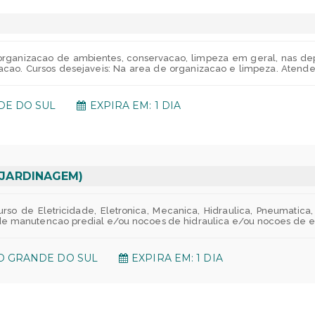
ificar disponibilidade em sua unidade;Para o seu bolso:Previdencia
gados atraves do https://www.indusprevi.com.br/site/default.asp;Au
almente;CRESUL - Cooperativa de economia e credito mutuo;FUSER
ro para os empregados com pelo menos 6 meses de sistema FIERGS, a
torado!PAE - Programa de apoio que oferece assistencia profissional 
s, legais e financeiras. PORTUGUES Compreensao e interpretacao de t
organizacao de ambientes, conservacao, limpeza em geral, nas de
peracoes. Funcoes, equacoes e sistemas lineares. Media aritmetic
acao. Cursos desejaveis: Na area de organizacao e limpeza. Atender 
simples e composta. Geometria: unidades de medida, perimetro, a
conservacao, limpeza em geral, nas dependencias internas e extern
titativo. Raciocinio logico numerico. Raciocinio logico analitico. Racio
, cha, higienizacao e recolhimento de garrafas termicas, de acordo
DE SOLDAGEM CYPRIANO MICHELETTO - CANOAS Beneficios:Para a s
DE DO SUL
EXPIRA EM: 1 DIA
S pagando apenas quando utilizar;Seguro de vida em gru
 sua unidade;Vale Transporte - De acordo com a sua necessidade;Tr
a ser oferecido veiculos ou reembolso do deslocamento.Para a sua
icar disponibilidade em sua unidade;Para o seu bolso:Previdencia 
gados atraves do https://www.indusprevi.com.br/site/default.asp;Au
almente;CRESUL - Cooperativa de economia e credito mutuo;FUSER
ro para os empregados com pelo menos 6 meses de sistema FIERGS, a
 (JARDINAGEM)
torado!PAE - Programa de apoio que oferece assistencia profissional 
legais e financeiras.
rso de Eletricidade, Eletronica, Mecanica, Hidraulica, Pneumati
s de manutencao predial e/ou nocoes de hidraulica e/ou nocoes de e
es. Auxiliar nas atividades preventivas e corretivas de manutencao
jardinagem e paisagismo, tais como: preparacao, organizacao, armaz
s e outras plantas ornamentais, de acordo com padroes preestabelec
O GRANDE DO SUL
EXPIRA EM: 1 DIA
jardinagem e paisagismo. Participar da elaboracao, execucao, contro
Na area de Eventos Externos: Executar a montagem, desmontagem, 
om os padroes e orientacoes preestabelecidos. CFP SENAI LIN
 UNIMED;Assistencia Odontologica - SESI/RS pagando apenas quando
mento - Verificar vagas em sua unidade;Vale Transporte - De acor