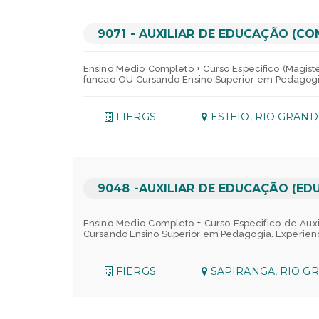
de tres simples e composta. Geometria: unidades
logico quantitativo. Raciocinio logico numerico. Raci
9071 - AUXILIAR DE EDUCAÇÃO (C
Ensino Medio Completo + Curso Especifico (Magis
funcao OU Cursando Ensino Superior em Pedagogia.
descanso ou recreacao das criancas. Experiencia
internos, externos e fornecedores. Executar ativid
organizacao dos espacos de vivencias pedagogic
FIERGS
ESTEIO, RIO GRAND
manutencao de dados e informacoes de sua area d
Beneficios:Para a sua Saude:Assistencia Medica /
Sem desconto ou participacoes!Para o seu desloc
fretado - Onibus disponivel apenas para SEDE 
alimentacao:Ticket Flex (alimentacao/refeicao) - 
- Pensando na saude financeira oferecemos um pl
creche - No valor de R$384,43 para filhos ate 6
9048 -AUXILIAR DE EDUCAÇÃO (ED
fundacao para apoio de nossos empregados - http
estudo desde ensino fundamental, passando por 
confidencial para os empregados e dependentes le
Ensino Medio Completo + Curso Especifico de Aux
textos, significado contextual de palavras e expr
Cursando Ensino Superior em Pedagogia. Experienci
Matematica Financeira: juros simples e composto
Experiencia em trabalhos voluntarios na area de e
volume, teoremas Pitagoras. RACIOCINIO LOGICO R
atividades auxiliares de alimentacao, higiene, d
Raciocinio logico critico.
pedagogicas. Acompanhar e auxiliar os educadore
FIERGS
SAPIRANGA, RIO G
area de atuacao, seguindo processos e rotinas pr
Medica / Medicina em grupo - UNIMED;Assistencia
seu deslocamento:Estacionamento - Verificar vag
SEDE FIERGS em Porto Alegre;Em caso de viagens 