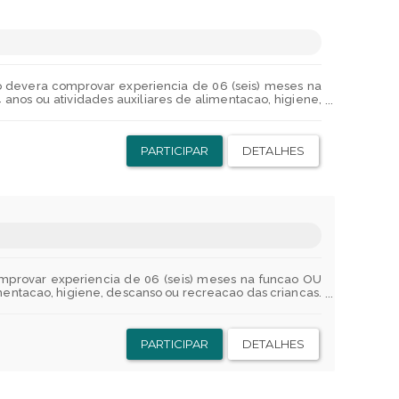
INIO LOGICO Raciocinio logico matematico. Raciocinio
co devera comprovar experiencia de 06 (seis) meses na
nos ou atividades auxiliares de alimentacao, higiene,
cas na area de inclusao. Atender e orientar clientes
unos, inclusive com necessidades especiais. Auxiliar na
 atividades pedagogicas. Auxiliar no levantamento e
PARTICIPAR
DETALHES
ar o estoque de materiais de sua area. SESI ESTEIO RS
ando apenas quando utilizar;Seguro de vida em grupo -
nsporte - De acordo com a sua necessidade;Transporte
o veiculos ou reembolso do deslocamento.Para a sua
ade em sua unidade;Para o seu bolso:Previdencia privada
tps://www.indusprevi.com.br/site/default.asp;Auxilio-
ooperativa de economia e credito mutuo;FUSERGS - Uma
com pelo menos 6 meses de sistema FIERGS, apoiando no
ama de apoio que oferece assistencia profissional e
 financeiras. PORTUGUES Compreensao e interpretacao de
omprovar experiencia de 06 (seis) meses na funcao OU
ncoes, equacoes e sistemas lineares. Media aritmetica.
imentacao, higiene, descanso ou recreacao das criancas.
ta. Geometria: unidades de medida, perimetro, area e
ar clientes internos, externos e fornecedores. Executar
ocinio logico numerico. Raciocinio logico analitico.
ais. Auxiliar na organizacao dos espacos de vivencias
antamento e manutencao de dados e informacoes de sua
PARTICIPAR
DETALHES
 SAPIRANGA RS Beneficios:Para a sua Saude:Assistencia
vida em grupo - Sem desconto ou participacoes!Para o
de;Transporte fretado - Onibus disponivel apenas para
 sua alimentacao:Ticket Flex (alimentacao/refeicao) -