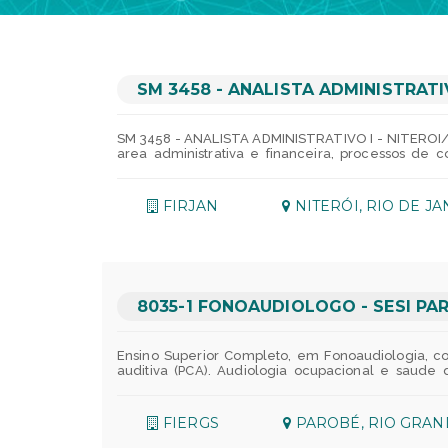
SM 3458 - ANALISTA ADMINISTRATIV
SM 3458 - ANALISTA ADMINISTRATIVO I - NITEROI/R
area administrativa e financeira, processos de 
orcamento e relatorios). ERP, Habilidade no uso do 
determinado Periodo de inscricao 06/08/2026 ao d
pessoas que atuem como agentes de mudanca para
FIRJAN
NITERÓI, RIO DE J
religiao, cor, etnia, nacionalidade, idade e deficien
8035-1 FONOAUDIOLOGO - SESI PA
Ensino Superior Completo, em Fonoaudiologia, c
auditiva (PCA). Audiologia ocupacional e saude d
correspondencias, textos e documentos de sua ar
Desenvolver atividades educativas e preventivas n
Preparar programas e ministrar treinamentosre
FIERGS
PAROBÉ, RIO GRAN
desenvolvimento, execucao e avaliacao de pla
planejamento e orcamento e analise de variaveis, c