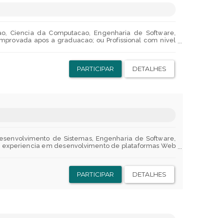
o do deslocamento.Para a sua alimentacao:Ticket Flex
a o seu bolso:Previdencia privada - Pensando na saude
.com.br/site/default.asp;Auxilio-creche - No valor de
 e credito mutuo;FUSERGS - Uma fundacao para apoio de
s de sistema FIERGS, apoiando no estudo desde ensino
ao, Ciencia da Computacao, Engenharia de Software,
ece assistencia profissional e confidencial para os
mprovada apos a graduacao; ou Profissional com nivel
are, sistemas distribuidos ou tecnologias blockchain.
aplicacoes com redes blockchain;- APIs REST/JSON;-
sinatura digital;- Nocoes de seguranca da informacao;-
PARTICIPAR
DETALHES
equivalentes;- Solidity, Go, JavaScript ou TypeScript
Docker;- AWS ou outros ambientes em nuvem. 1 Parque
*Entrevista tecnica**Apresentacao de Documentos*** A
ta tecnica com a Unidade gestora. *Nao e passivel de
nvio de curriculos: 03/08/2026 a 09/08/2026Triagem:
8/2026Inicio das atividades de pesquisa: 24/08/2026
Inscreva-se ja!
Desenvolvimento de Sistemas, Engenharia de Software,
om experiencia em desenvolvimento de plataformas Web
Analise e Desenvolvimento de Sistemas, Engenharia de
ento de plataformas Web, utilizando Node.js, NestJS e
e TypeScript.- Modelagem e manipulacao de bancos de
PARTICIPAR
DETALHES
 (Git, GitHub, GitLab, por exemplo).- Autenticacao e
tegracao de sistemas via APIs REST/JSON.- Nocoes de
 performance.- Conhecimento em plataformas cloud,
o Ambiente e da Stack Tecnologica- Apoiar a elicitacao,
uitetura base da aplicacao;- Apoiar a configuracao e a
nicao dos padroes de desenvolvimento, organizacao de