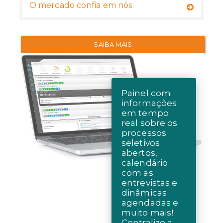
O mercado confia em nós
SAIBA MAIS
Painel com
informações
em tempo
real sobre os
processos
seletivos
abertos,
calendário
com as
entrevistas e
dinâmicas
agendadas e
muito mais!
Centralize a