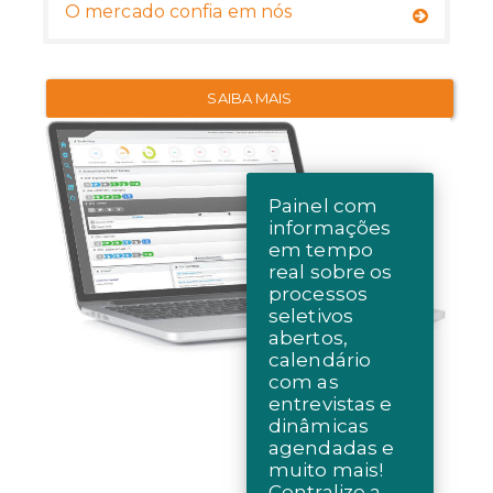
O mercado confia em nós
SAIBA MAIS
Painel com
informações
em tempo
real sobre os
processos
seletivos
abertos,
calendário
com as
entrevistas e
dinâmicas
agendadas e
muito mais!
Centralize a