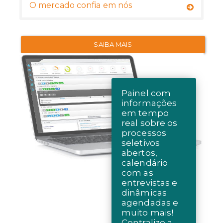
O mercado confia em nós
SAIBA MAIS
Painel com
informações
em tempo
real sobre os
processos
seletivos
abertos,
calendário
com as
entrevistas e
dinâmicas
agendadas e
muito mais!
Centralize a