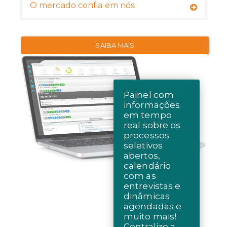
O mercado confia em nós
SAIBA MAIS
Painel com
informações
em tempo
real sobre os
processos
seletivos
abertos,
calendário
com as
entrevistas e
dinâmicas
agendadas e
muito mais!
Centralize a