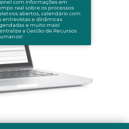
ainel com informações em
empo real sobre os processos
eletivos abertos, calendário com
s entrevistas e dinâmicas
gendadas e muito mais!
entralize a Gestão de Recursos
umanos!