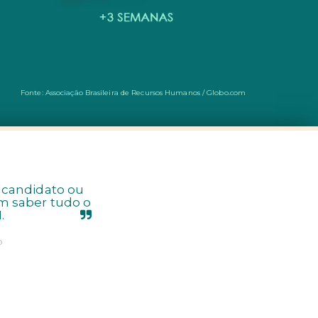
Fonte: Associação Brasileira de Recursos Humanos / Globo.com
o candidato ou
m saber tudo o
.
b