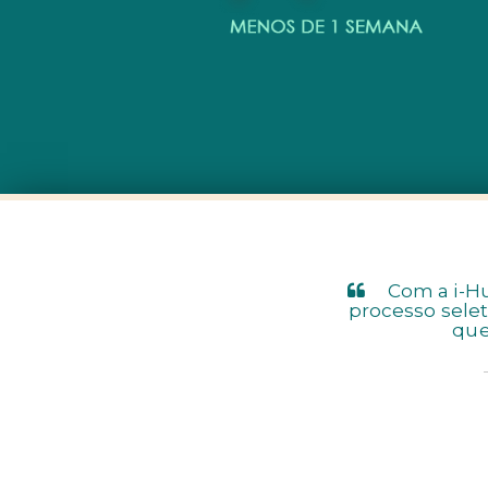
Com a i-Hu
processo sele
que