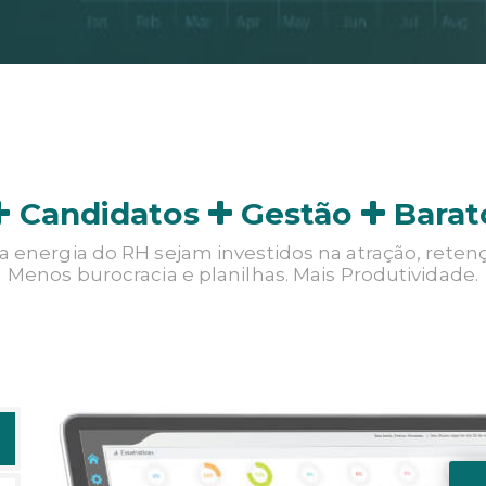
Candidatos
Gestão
Barat
 energia do RH sejam investidos na atração, reten
Menos burocracia e planilhas. Mais Produtividade.