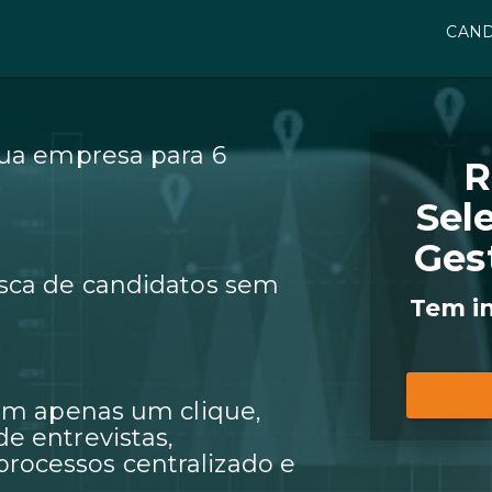
CAND
sua empresa para 6
R
.
Sel
Ges
sca de candidatos sem
Tem i
 em apenas um clique,
e entrevistas,
ocessos centralizado e