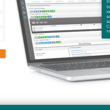
P
t
s
a
a
C
H