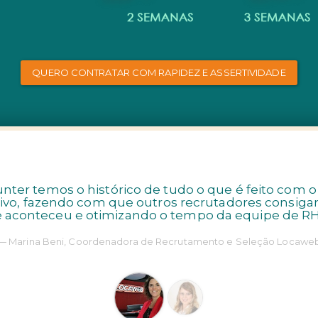
QUERO CONTRATAR COM RAPIDEZ E ASSERTIVIDADE
nter temos o histórico de tudo o que é feito com 
tivo, fazendo com que outros recrutadores consiga
 aconteceu e otimizando o tempo da equipe de RH
Marina Beni, Coordenadora de Recrutamento e Seleção Locawe