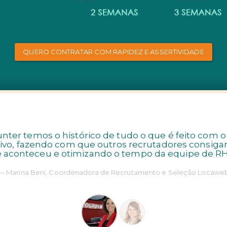
QUERO CONTRATAR COM RAPIDEZ E ASSERTIVIDADE
nter temos o histórico de tudo o que é feito com 
tivo, fazendo com que outros recrutadores consiga
 aconteceu e otimizando o tempo da equipe de RH
Marina Beni, Coordenadora de Recrutamento e Seleção Locawe