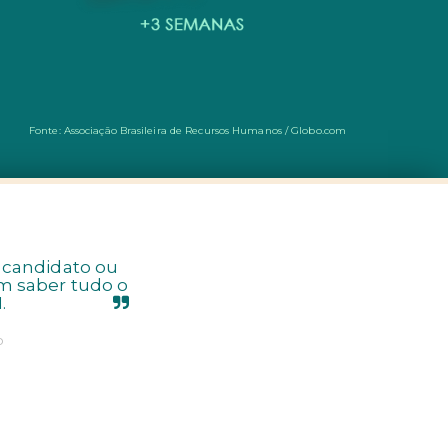
Fonte: Associação Brasileira de Recursos Humanos / Globo.com
o candidato ou
m saber tudo o
.
b