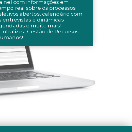
ainel com informações em
empo real sobre os processos
eletivos abertos, calendário com
s entrevistas e dinâmicas
gendadas e muito mais!
entralize a Gestão de Recursos
umanos!