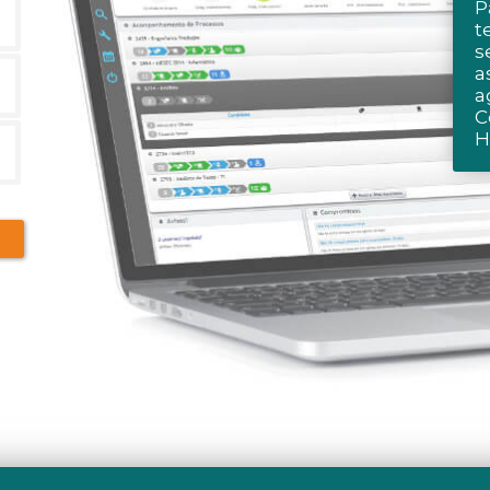
P
t
s
a
a
C
H