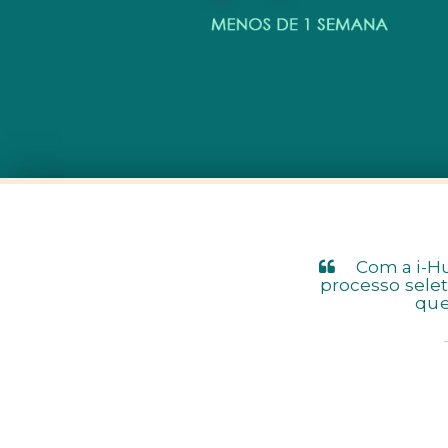
Com a i-Hu
processo sele
que