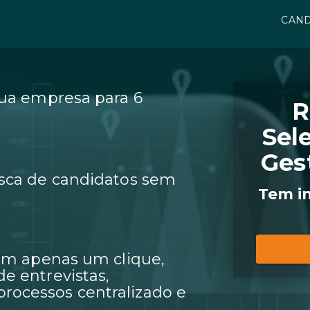
CAND
sua empresa para 6
R
.
Sel
Ges
sca de candidatos sem
Tem i
 em apenas um clique,
e entrevistas,
ocessos centralizado e