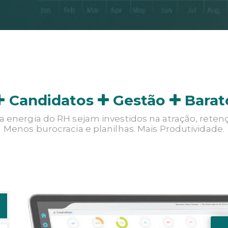
Candidatos
Gestão
Barat
 energia do RH sejam investidos na atração, reten
Menos burocracia e planilhas. Mais Produtividade.