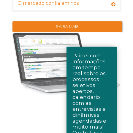
O mercado confia em nós
SAIBA MAIS
Painel com
informações
em tempo
real sobre os
processos
seletivos
abertos,
calendário
com as
entrevistas e
dinâmicas
agendadas e
muito mais!
Centralize a