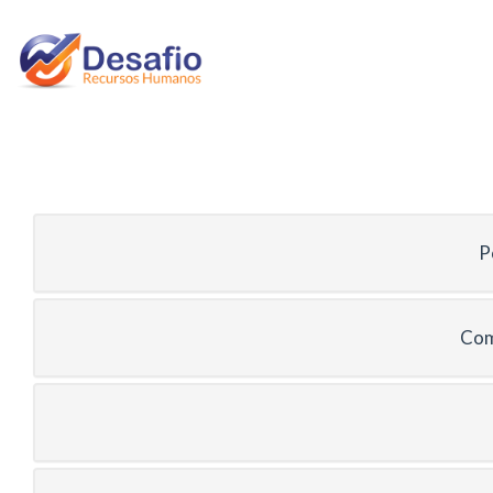
P
Com