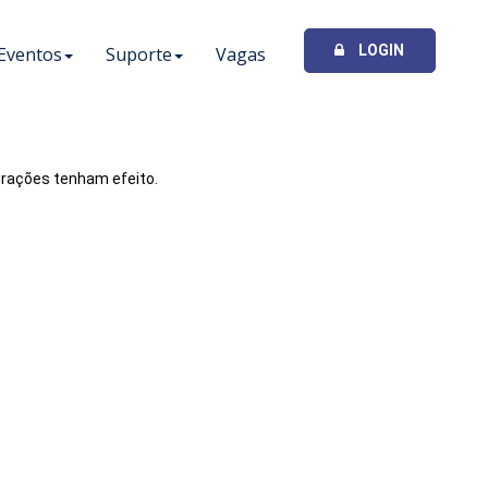
LOGIN
Eventos
Suporte
Vagas
gurações tenham efeito.