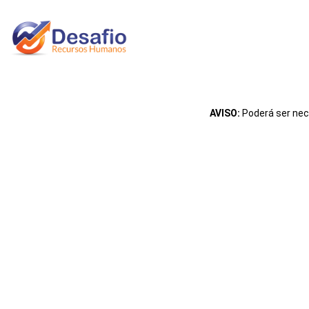
AVISO:
Poderá ser nece