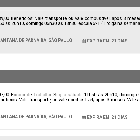
9,00 Benefícios: Vale transporte ou vale combustível; após 3 mes
h50 às 20h10, domingo 06h30 às 13h30, escala 6x1 (1 folga na semana e
ba, SP, Brasil Área de Atuação: Logística Período: Formação Acadêmic
ANTANA DE PARNAÍBA, SÃO PAULO
EXPIRA EM: 21 DIAS
07,00 Horário de Trabalho: Seg. a sábado 11h50 às 20h10, domingo 
Benefícios: Vale transporte ou vale combustível; após 3 meses: Val
na de Parnaíba, SP, Brasil Área de Atuação: Logística Período: Forma
ANTANA DE PARNAÍBA, SÃO PAULO
EXPIRA EM: 21 DIAS