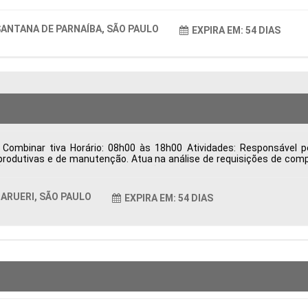
ANTANA DE PARNAÍBA, SÃO PAULO
EXPIRA EM: 54 DIAS
Combinar tiva Horário: 08h00 às 18h00 Atividades: Responsável p
rodutivas e de manutenção. Atua na análise de requisições de comp
o, desenvolvimento e homologação de fornecedores, visando qualid
trega, resolve divergências relacionadas à entrega, qualidade e fat
ndicadores de desempenho da área de Suprimentos para apoiar a ges
ARUERI, SÃO PAULO
EXPIRA EM: 54 DIAS
as Período: Formação Acadêmica: Características Comportamentais: