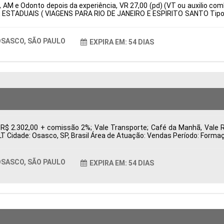
 AM e Odonto depois da experiência, VR 27,00 (pd) (VT ou auxilio com
 ESTADUAIS ( VIAGENS PARA RIO DE JANEIRO E ESPIRITO SANTO Tipo d
: Características Comportamentais:
SASCO, SÃO PAULO
EXPIRA EM: 54 DIAS
 R$ 2.302,00 + comissão 2%; Vale Transporte; Café da Manhã, Vale 
CLT Cidade: Osasco, SP, Brasil Área de Atuação: Vendas Período: For
SASCO, SÃO PAULO
EXPIRA EM: 54 DIAS