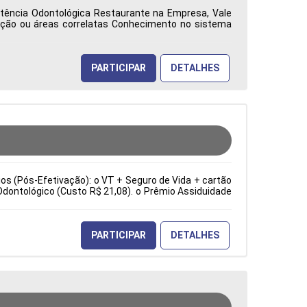
istência Odontológica Restaurante na Empresa, Vale
ação ou áreas correlatas Conhecimento no sistema
ca: Características Comportamentais:
PARTICIPAR
DETALHES
cios (Pós-Efetivação): o VT + Seguro de Vida + cartão
Odontológico (Custo R$ 21,08). o Prêmio Assiduidade
e sopradoras. Troca de ferramentas e moldes. Ajuste
ia). Inspeção visual e dimensional dos produtos. Tipo
erísticas Comportamentais:
PARTICIPAR
DETALHES