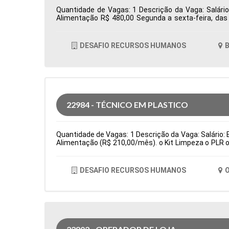
Quantidade de Vagas: 1 Descrição da Vaga: Salário
Alimentação R$ 480,00 Segunda a sexta-feira, da
Totvs/Datasul Tipo de contratação: CLT Cidade: Bar
DESAFIO RECURSOS HUMANOS
B
22984 - TÉCNICO EM PLASTICO
Quantidade de Vagas: 1 Descrição da Vaga: Salário: E
Alimentação (R$ 210,00/mês). o Kit Limpeza o PLR o
(cartão alimentação: R$ 210,00/bimestral) Principa
fino de produção e testes de qualidade de peças. Sub
de contratação: Temporário Cidade: Osasco, SP, Br
DESAFIO RECURSOS HUMANOS
O