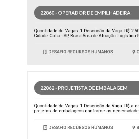
22860 - OPERADOR DE EMPILHADEIRA
Quantidade de Vagas: 1 Descrição da Vaga: R$ 2.500
Cidade: Cotia - SP, Brasil Área de Atuação: Logísti
DESAFIO RECURSOS HUMANOS
C
22862 - PROJETISTA DE EMBALAGEM
Quantidade de Vagas: 1 Descrição da Vaga: R$ a co
projetos de embalagens conforme as necessidades 
criação de amostras, testes e lotes piloto, garanti
interface entre as áreas de P&D, Comercial e Pro
facas para embalagens, definindo áreas de reserva d
DESAFIO RECURSOS HUMANOS
B
área e necessidades dos processos produtivos. Tipo
Comportamentais: