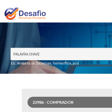
Ex.: Analista de Sistemas, homeoffice, pcd
22986 - COMPRADOR