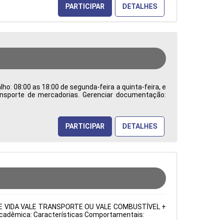
PARTICIPAR
DETALHES
ho: 08:00 as 18:00 de segunda-feira a quinta-feira, e
ransporte de mercadorias. Gerenciar documentação:
os processos de comércio internacional e trabalhar
dentificar e solucionar problemas burocráticos e
a de Atuação: Administração de Empresas Período:
PARTICIPAR
DETALHES
URO DE VIDA VALE TRANSPORTE OU VALE COMBUSTÍVEL +
o Acadêmica: Características Comportamentais: