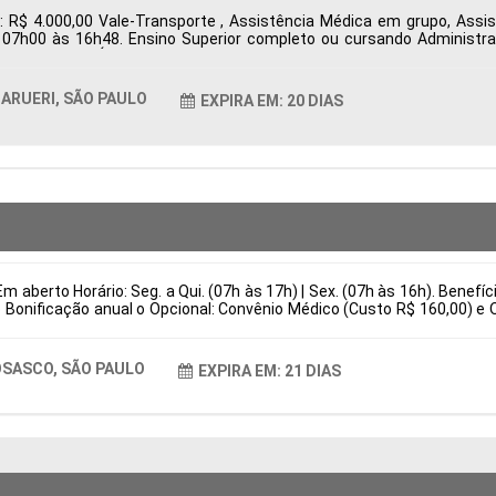
: R$ 4.000,00 Vale-Transporte , Assistência Médica em grupo, Ass
s 07h00 às 16h48. Ensino Superior completo ou cursando Administr
ueri, SP, Brasil Área de Atuação: Compras Período: Formação Acadêmi
ARUERI, SÃO PAULO
EXPIRA EM: 20 DIAS
m aberto Horário: Seg. a Qui. (07h às 17h) | Sex. (07h às 16h). Benefí
 Bonificação anual o Opcional: Convênio Médico (Custo R$ 160,00) e 
is Responsabilidades Preparação e regulagem completa de injetoras 
stituir por (Atuar em melhorias contínuas de produtividade e eficiênc
asil Área de Atuação: Produção Período: Formação Acadêmica: Caract
SASCO, SÃO PAULO
EXPIRA EM: 21 DIAS