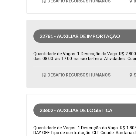
DESAFIO RECURSOS HUMANOS
B
22781 - AUXILIAR DE IMPORTAÇÃO
Quantidade de Vagas: 1 Descrição da Vaga: R$ 2.800,0
das 08:00 às 17:00 na sexta-feira Atividades: Co
Controlar e processar os documentos de importação
em conjunto com o despachante aduaneiro para ga
logísticos, como erros em agendamentos ou docum
DESAFIO RECURSOS HUMANOS
S
Formação Acadêmica: Características Comportamen
23602 - AUXILIAR DE LOGÍSTICA
Quantidade de Vagas: 1 Descrição da Vaga: R$ 1.8
DAY OFF Tipo de contratação: CLT Cidade: Santana d