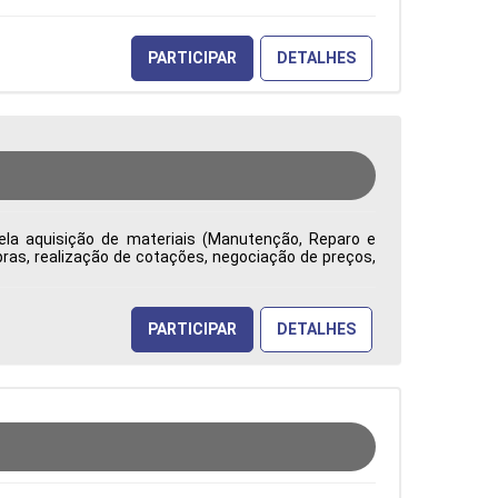
PARTICIPAR
DETALHES
ela aquisição de materiais (Manutenção, Reparo e
ras, realização de cotações, negociação de preços,
ade, competitividade e redução de custos. Emite e
uramento, analisa contratos e reajustes, identifica
tão na tomada de decisões Tipo de contratação: CLT
PARTICIPAR
DETALHES