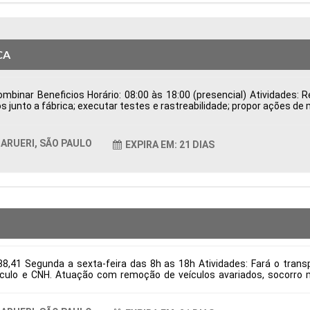
CA
binar Beneficios Horário: 08:00 às 18:00 (presencial) Atividades: Re
s junto a fábrica; executar testes e rastreabilidade; propor ações de
de Possuir CNH Disponibilidade para viagens; Tipo de contratação
ticas Comportamentais:
ARUERI, SÃO PAULO
EXPIRA EM: 21 DIAS
8,41 Segunda a sexta-feira das 8h as 18h Atividades: Fará o transpo
culo e CNH. Atuação com remoção de veículos avariados, socorro m
itos: Necessário ter experiência e CNH categoria E Tipo de contrataç
ticas Comportamentais: