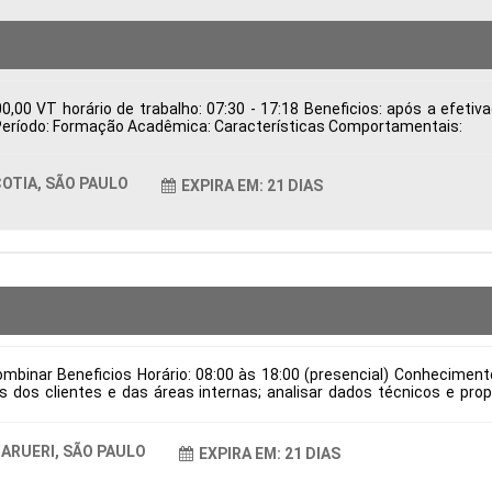
,00 VT horário de trabalho: 07:30 - 17:18 Beneficios: após a efeti
ca Período: Formação Acadêmica: Características Comportamentais:
OTIA, SÃO PAULO
EXPIRA EM: 21 DIAS
mbinar Beneficios Horário: 08:00 às 18:00 (presencial) Conhecimen
dos clientes e das áreas internas; analisar dados técnicos e prop
ndo qualidade e viabilidade; validar desenhos técnicos, assegurando 
dução; manter a documentação técnica organizada e atualizada conf
e verniz e locais para aplicação de cola, em conformidade com as es
ARUERI, SÃO PAULO
EXPIRA EM: 21 DIAS
 de contratação: CLT Cidade: Barueri, SP, Brasil Área de Atuação: Pr