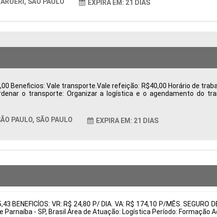
ARUERI, SÃO PAULO
EXPIRA EM: 21 DIAS
0 Beneficios: Vale transporte.Vale refeição: R$40,00 Horário de trabal
ordenar o transporte: Organizar a logística e o agendamento do t
 e exportação, como notas fiscais. Acompanhar processos: Monitorar 
rantir o cumprimento das regulamentações. Resolver pendências: I
entos Tipo de contratação: CLT Cidade: São Paulo, SP, Brasil Áre
ÃO PAULO, SÃO PAULO
EXPIRA EM: 21 DIAS
tais:
05,43 BENEFICÍOS: VR: R$ 24,80 P/ DIA. VA: R$ 174,10 P/MÊS. SEG
e Parnaíba - SP, Brasil Área de Atuação: Logística Período: Formaçã