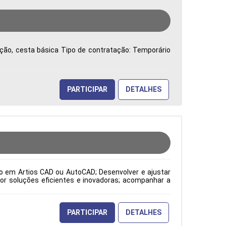
vação, cesta básica Tipo de contratação: Temporário
PARTICIPAR
DETALHES
to em Artios CAD ou AutoCAD; Desenvolver e ajustar
or soluções eficientes e inovadoras; acompanhar a
o atendimento às expectativas do cliente; atuar como
orme os padrões ISO; além de elaborar desenhos de
pecificações dos clientes, solicitações da gestão da
odução Período: Formação Acadêmica: Características
PARTICIPAR
DETALHES