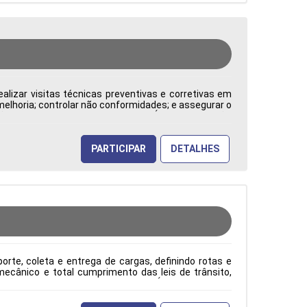
alizar visitas técnicas preventivas e corretivas em
 melhoria; controlar não conformidades; e assegurar o
: CLT Cidade: Barueri, SP, Brasil Área de Atuação:
PARTICIPAR
DETALHES
rte, coleta e entrega de cargas, definindo rotas e
ecânico e total cumprimento das leis de trânsito,
ão: CLT Cidade: Barueri, SP, Brasil Área de Atuação: