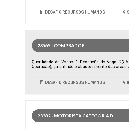
DESAFIO RECURSOS HUMANOS
S
23565 - COMPRADOR
Quantidade de Vagas: 1 Descrição da Vaga: R$ A 
Operação), garantindo o abastecimento das áreas p
prazos e condições comerciais, além da prospecçã
acompanha pedidos de compra, monitora prazos de en
oportunidades de otimização de custos e elabora i
DESAFIO RECURSOS HUMANOS
B
Cidade: Barueri, SP, Brasil Área de Atuação: Compr
23382 - MOTORISTA CATEGORIA D