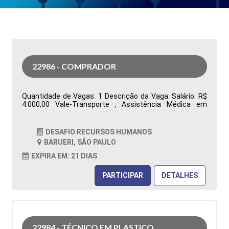
22986 - COMPRADOR
Quantidade de Vagas: 1 Descrição da Vaga: Salário: R$
4.000,00 Vale-Transporte , Assistência Médica em
grupo, Assistência Odontológica Restaurante na
Empresa, Vale Alimentação R$ 480,00 Segunda a sexta-
feira, das 07h00 às 16h48. Ensino Superior completo ou
DESAFIO RECURSOS HUMANOS
cursando Administração ou áreas correlatas
BARUERI, SÃO PAULO
Conhecimento no sistema Totvs/Datasul Tipo de
contratação: CLT Cidade: Barueri, SP, Brasil Área de
EXPIRA EM: 21 DIAS
Atuação: Compras Período: Formação Acadêmica:
Características Comportamentais:
PARTICIPAR
DETALHES
22984 - TÉCNICO EM PLASTICO