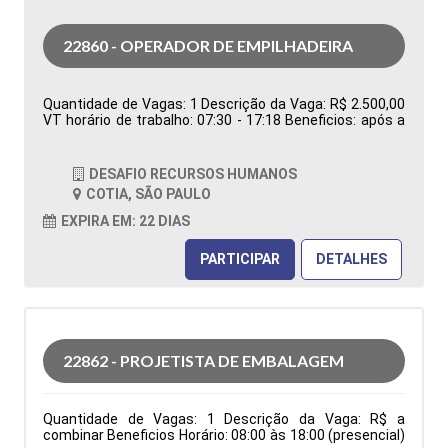
22860 - OPERADOR DE EMPILHADEIRA
Quantidade de Vagas: 1 Descrição da Vaga: R$ 2.500,00
VT horário de trabalho: 07:30 - 17:18 Beneficios: após a
efetivação, cesta básica Tipo de contratação:
Temporário Cidade: Cotia - SP, Brasil Área de Atuação:
Logística Período: Formação Acadêmica:
DESAFIO RECURSOS HUMANOS
Características Comportamentais:
COTIA, SÃO PAULO
EXPIRA EM: 22 DIAS
PARTICIPAR
DETALHES
22862 - PROJETISTA DE EMBALAGEM
Quantidade de Vagas: 1 Descrição da Vaga: R$ a
combinar Beneficios Horário: 08:00 às 18:00 (presencial)