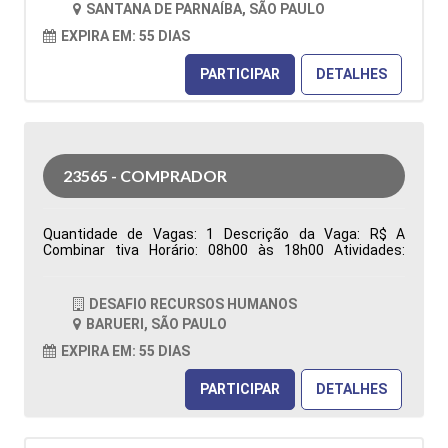
SANTANA DE PARNAÍBA, SÃO PAULO
Características Comportamentais:
EXPIRA EM: 55 DIAS
PARTICIPAR
DETALHES
23565 - COMPRADOR
Quantidade de Vagas: 1 Descrição da Vaga: R$ A
Combinar tiva Horário: 08h00 às 18h00 Atividades:
Responsável pela aquisição de materiais (Manutenção,
Reparo e Operação), garantindo o abastecimento das
áreas produtivas e de manutenção. Atua na análise de
DESAFIO RECURSOS HUMANOS
requisições de compras, realização de cotações,
BARUERI, SÃO PAULO
negociação de preços, prazos e condições comerciais,
além da prospecção, desenvolvimento e homologação
EXPIRA EM: 55 DIAS
de fornecedores, visando qualidade, competitividade e
redução de custos. Emite e acompanha pedidos de
PARTICIPAR
DETALHES
compra, monitora prazos de entrega, resolve
divergências relacionadas à entrega, qualidade e
faturamento, analisa contratos e reajustes, identifica
oportunidades de otimização de custos e elabora