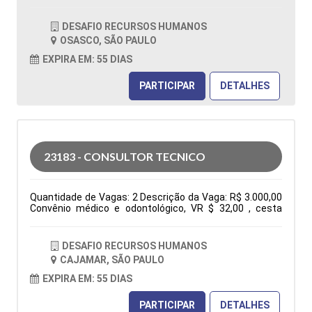
OSASCO / SÃO PAULO Horário: 08:00 - 17h45 Tipo de
contratação: CLT Cidade: Osasco, SP, Brasil Área de
DESAFIO RECURSOS HUMANOS
Atuação: Vendas Período: Formação Acadêmica:
OSASCO, SÃO PAULO
Características Comportamentais:
EXPIRA EM: 55 DIAS
PARTICIPAR
DETALHES
23183 - CONSULTOR TECNICO
Quantidade de Vagas: 2 Descrição da Vaga: R$ 3.000,00
Convênio médico e odontológico, VR $ 32,00 , cesta
básica e seguro de vida. De segunda à sexta das 7:30h
às 17:18h Elaboração de orçamentos, pedidos, follow
up, negociações, atendimento ao cliente via fone, e-mail
DESAFIO RECURSOS HUMANOS
e whatsapp, participação em feira e eventos. Tipo de
CAJAMAR, SÃO PAULO
contratação: CLT Cidade: Cajamar, SP, Brasil Área de
Atuação: Administração Comercial/Vendas Período:
EXPIRA EM: 55 DIAS
Formação Acadêmica: Características
Comportamentais:
PARTICIPAR
DETALHES