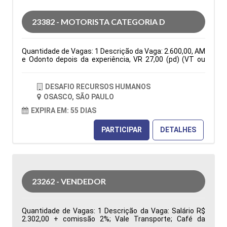
indicadores de desempenho da área de Suprimentos
para apoiar a gestão na tomada de decisões Tipo de
23382 - MOTORISTA CATEGORIA D
contratação: CLT Cidade: Barueri, SP, Brasil Área de
Atuação: Compras Período: Formação Acadêmica:
Características Comportamentais:
Quantidade de Vagas: 1 Descrição da Vaga: 2.600,00, AM
e Odonto depois da experiência, VR 27,00 (pd) (VT ou
auxilio combustível de 150,00 mês)Seg. Vida, C. Básica
De Seg a Sexta das 07:30 as 17:18. PARA VIAGENS
INTERIOR E ESTADUAIS ( VIAGENS PARA RIO DE JANEIRO
DESAFIO RECURSOS HUMANOS
E ESPIRITO SANTO Tipo de contratação: CLT Cidade:
OSASCO, SÃO PAULO
Osasco, SP, Brasil Área de Atuação: Logística Período:
Formação Acadêmica: Características
EXPIRA EM: 55 DIAS
Comportamentais:
PARTICIPAR
DETALHES
23262 - VENDEDOR
Quantidade de Vagas: 1 Descrição da Vaga: Salário R$
2.302,00 + comissão 2%; Vale Transporte; Café da
Manhã, Vale Refeição R$ 33,44; Local de trabalho: