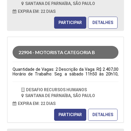
folga na semana e 1 domingo por mês), ter
SANTANA DE PARNAÍBA, SÃO PAULO
disponibilidade de horário. Tipo de contratação: CLT
Cidade: Santana de Parnaíba, SP, Brasil Área de Atuação:
EXPIRA EM: 22 DIAS
Logística Período: Formação Acadêmica:
Características Comportamentais:
PARTICIPAR
DETALHES
22904 - MOTORISTA CATEGORIA B
Quantidade de Vagas: 2 Descrição da Vaga: R$ 2.407,00
Horário de Trabalho: Seg. a sábado 11h50 às 20h10,
domingo 06h30 às 13h30, escala 6x1 (1 folga na
semana e 1 domingo por mês), ter disponibilidade de
horário. Benefícios: Vale transporte ou vale combustível;
DESAFIO RECURSOS HUMANOS
após 3 meses: Vale alimentação R$ 150,00 e Golden
SANTANA DE PARNAÍBA, SÃO PAULO
farma Entregas nas residencias Tipo de contratação:
CLT Cidade: Santana de Parnaíba, SP, Brasil Área de
EXPIRA EM: 22 DIAS
Atuação: Logística Período: Formação Acadêmica:
Características Comportamentais:
PARTICIPAR
DETALHES