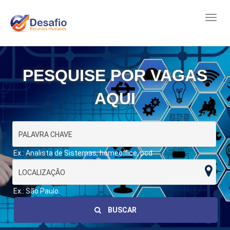
PESQUISE POR VAGAS
AQUI
Ex.: Analista de Sistemas, homeoffice, pcd
Ex.: São Paulo
BUSCAR