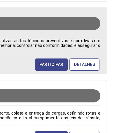
alizar visitas técnicas preventivas e corretivas em
 melhoria; controlar não conformidades; e assegurar o
: CLT Cidade: Barueri, SP, Brasil Área de Atuação:
PARTICIPAR
DETALHES
rte, coleta e entrega de cargas, definindo rotas e
ecânico e total cumprimento das leis de trânsito,
ão: CLT Cidade: Barueri, SP, Brasil Área de Atuação: