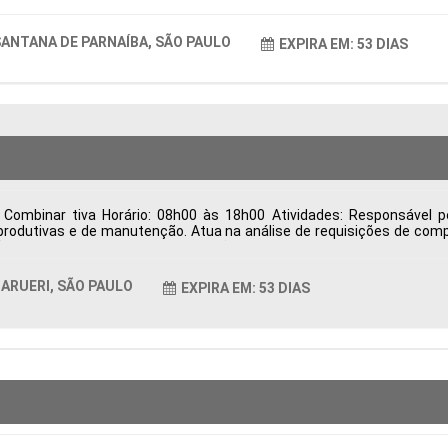
ANTANA DE PARNAÍBA, SÃO PAULO
EXPIRA EM: 53 DIAS
Combinar tiva Horário: 08h00 às 18h00 Atividades: Responsável p
rodutivas e de manutenção. Atua na análise de requisições de comp
o, desenvolvimento e homologação de fornecedores, visando qualid
trega, resolve divergências relacionadas à entrega, qualidade e fat
ndicadores de desempenho da área de Suprimentos para apoiar a ges
ARUERI, SÃO PAULO
EXPIRA EM: 53 DIAS
as Período: Formação Acadêmica: Características Comportamentais: