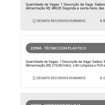
Quantidade de Vagas: 1 Descrição da Vaga: Salário
Alimentação R$ 480,00 Segunda a sexta-feira, da
Totvs/Datasul Tipo de contratação: CLT Cidade: Bar
DESAFIO RECURSOS HUMANOS
B
22984 - TÉCNICO EM PLASTICO
Quantidade de Vagas: 1 Descrição da Vaga: Salário: E
Alimentação (R$ 210,00/mês). o Kit Limpeza o PLR o
(cartão alimentação: R$ 210,00/bimestral) Principa
fino de produção e testes de qualidade de peças. Sub
de contratação: Temporário Cidade: Osasco, SP, Br
DESAFIO RECURSOS HUMANOS
O