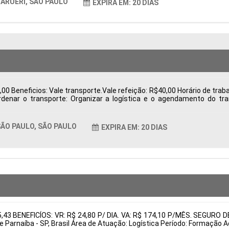
ARUERI, SÃO PAULO
EXPIRA EM: 20 DIAS
0 Beneficios: Vale transporte.Vale refeição: R$40,00 Horário de trabal
ordenar o transporte: Organizar a logística e o agendamento do t
 e exportação, como notas fiscais. Acompanhar processos: Monitorar 
rantir o cumprimento das regulamentações. Resolver pendências: I
entos Tipo de contratação: CLT Cidade: São Paulo, SP, Brasil Áre
ÃO PAULO, SÃO PAULO
EXPIRA EM: 20 DIAS
tais:
05,43 BENEFICÍOS: VR: R$ 24,80 P/ DIA. VA: R$ 174,10 P/MÊS. SEG
e Parnaíba - SP, Brasil Área de Atuação: Logística Período: Formaçã