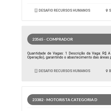
DESAFIO RECURSOS HUMANOS
S
23565 - COMPRADOR
Quantidade de Vagas: 1 Descrição da Vaga: R$ A 
Operação), garantindo o abastecimento das áreas p
prazos e condições comerciais, além da prospecçã
acompanha pedidos de compra, monitora prazos de en
oportunidades de otimização de custos e elabora i
DESAFIO RECURSOS HUMANOS
B
Cidade: Barueri, SP, Brasil Área de Atuação: Compr
23382 - MOTORISTA CATEGORIA D