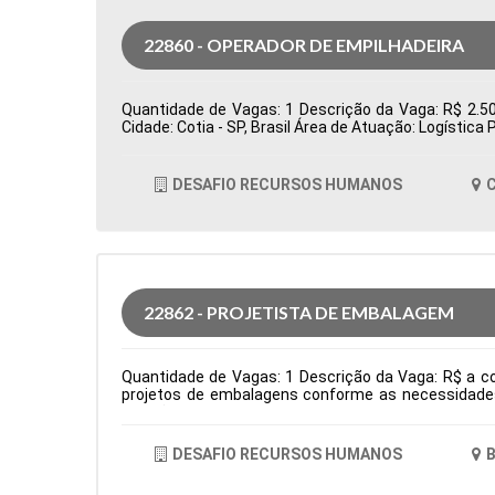
22860 - OPERADOR DE EMPILHADEIRA
Quantidade de Vagas: 1 Descrição da Vaga: R$ 2.500
Cidade: Cotia - SP, Brasil Área de Atuação: Logísti
DESAFIO RECURSOS HUMANOS
C
22862 - PROJETISTA DE EMBALAGEM
Quantidade de Vagas: 1 Descrição da Vaga: R$ a co
projetos de embalagens conforme as necessidades 
criação de amostras, testes e lotes piloto, garanti
interface entre as áreas de P&D, Comercial e Pro
facas para embalagens, definindo áreas de reserva d
DESAFIO RECURSOS HUMANOS
B
área e necessidades dos processos produtivos. Tipo
Comportamentais: