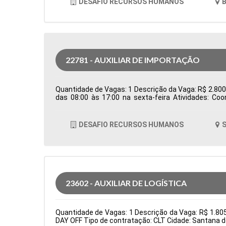
DESAFIO RECURSOS HUMANOS
B
22781 - AUXILIAR DE IMPORTAÇÃO
Quantidade de Vagas: 1 Descrição da Vaga: R$ 2.800,0
das 08:00 às 17:00 na sexta-feira Atividades: Co
Controlar e processar os documentos de importação
em conjunto com o despachante aduaneiro para ga
logísticos, como erros em agendamentos ou docum
DESAFIO RECURSOS HUMANOS
S
Formação Acadêmica: Características Comportamen
23602 - AUXILIAR DE LOGÍSTICA
Quantidade de Vagas: 1 Descrição da Vaga: R$ 1.8
DAY OFF Tipo de contratação: CLT Cidade: Santana d