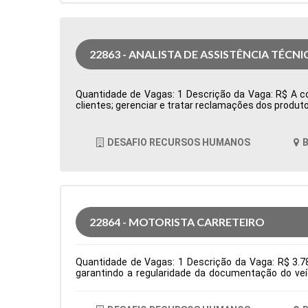
22863 - ANALISTA DE ASSISTÊNCIA TÉCNI
Quantidade de Vagas: 1 Descrição da Vaga: R$ A com
clientes; gerenciar e tratar reclamações dos produto
cumprimento dos processos e do sistema de qualida
Produção Período: Formação Acadêmica: Caracterís
DESAFIO RECURSOS HUMANOS
B
22864 - MOTORISTA CARRETEIRO
Quantidade de Vagas: 1 Descrição da Vaga: R$ 3.78
garantindo a regularidade da documentação do veí
normas de segurança e diretrizes da empresa. Requis
Logística Período: Formação Acadêmica: Caracterís