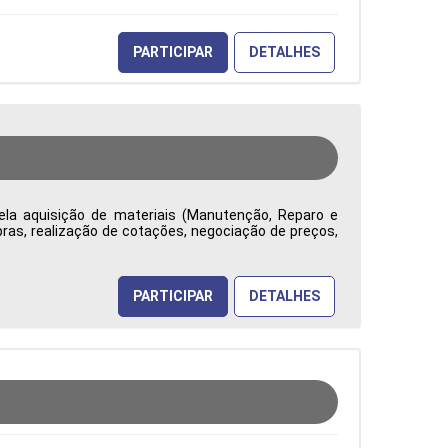
PARTICIPAR
DETALHES
ela aquisição de materiais (Manutenção, Reparo e
ras, realização de cotações, negociação de preços,
ade, competitividade e redução de custos. Emite e
uramento, analisa contratos e reajustes, identifica
tão na tomada de decisões Tipo de contratação: CLT
PARTICIPAR
DETALHES