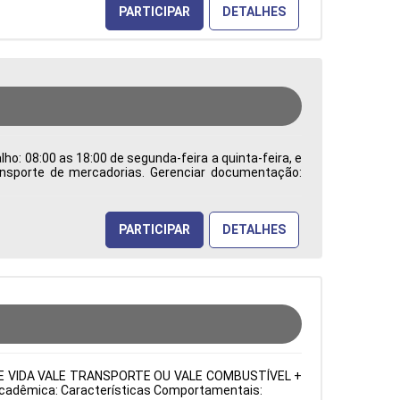
PARTICIPAR
DETALHES
ho: 08:00 as 18:00 de segunda-feira a quinta-feira, e
ransporte de mercadorias. Gerenciar documentação:
os processos de comércio internacional e trabalhar
dentificar e solucionar problemas burocráticos e
a de Atuação: Administração de Empresas Período:
PARTICIPAR
DETALHES
URO DE VIDA VALE TRANSPORTE OU VALE COMBUSTÍVEL +
o Acadêmica: Características Comportamentais: