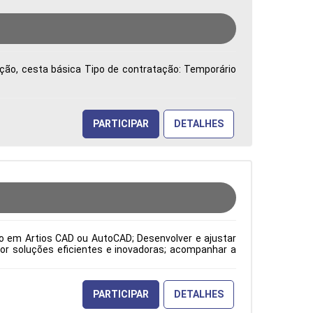
vação, cesta básica Tipo de contratação: Temporário
PARTICIPAR
DETALHES
to em Artios CAD ou AutoCAD; Desenvolver e ajustar
or soluções eficientes e inovadoras; acompanhar a
o atendimento às expectativas do cliente; atuar como
orme os padrões ISO; além de elaborar desenhos de
pecificações dos clientes, solicitações da gestão da
odução Período: Formação Acadêmica: Características
PARTICIPAR
DETALHES