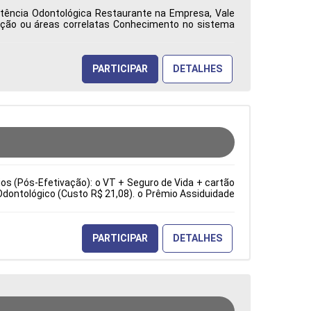
istência Odontológica Restaurante na Empresa, Vale
ação ou áreas correlatas Conhecimento no sistema
ca: Características Comportamentais:
PARTICIPAR
DETALHES
cios (Pós-Efetivação): o VT + Seguro de Vida + cartão
Odontológico (Custo R$ 21,08). o Prêmio Assiduidade
e sopradoras. Troca de ferramentas e moldes. Ajuste
ia). Inspeção visual e dimensional dos produtos. Tipo
erísticas Comportamentais:
PARTICIPAR
DETALHES