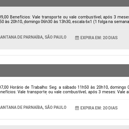
9,00 Benefícios: Vale transporte ou vale combustível; após 3 mes
h50 às 20h10, domingo 06h30 às 13h30, escala 6x1 (1 folga na semana e
ba, SP, Brasil Área de Atuação: Logística Período: Formação Acadêmic
ANTANA DE PARNAÍBA, SÃO PAULO
EXPIRA EM: 20 DIAS
07,00 Horário de Trabalho: Seg. a sábado 11h50 às 20h10, domingo 
Benefícios: Vale transporte ou vale combustível; após 3 meses: Val
na de Parnaíba, SP, Brasil Área de Atuação: Logística Período: Forma
ANTANA DE PARNAÍBA, SÃO PAULO
EXPIRA EM: 20 DIAS