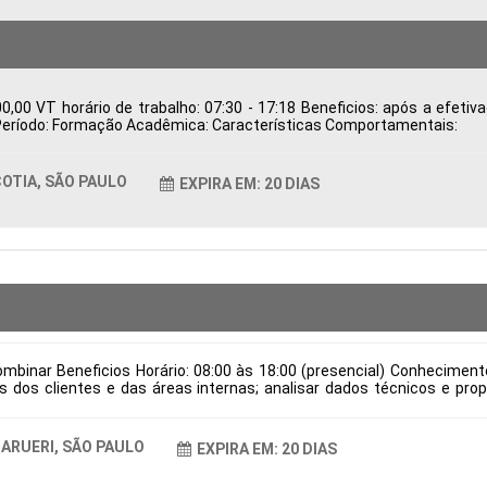
,00 VT horário de trabalho: 07:30 - 17:18 Beneficios: após a efeti
ca Período: Formação Acadêmica: Características Comportamentais:
OTIA, SÃO PAULO
EXPIRA EM: 20 DIAS
mbinar Beneficios Horário: 08:00 às 18:00 (presencial) Conhecimen
dos clientes e das áreas internas; analisar dados técnicos e prop
ndo qualidade e viabilidade; validar desenhos técnicos, assegurando 
dução; manter a documentação técnica organizada e atualizada conf
e verniz e locais para aplicação de cola, em conformidade com as es
ARUERI, SÃO PAULO
EXPIRA EM: 20 DIAS
 de contratação: CLT Cidade: Barueri, SP, Brasil Área de Atuação: Pr