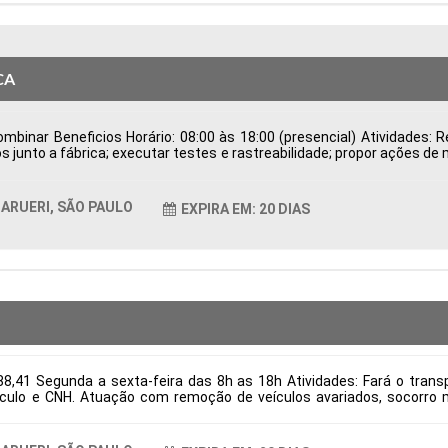
CA
binar Beneficios Horário: 08:00 às 18:00 (presencial) Atividades: Re
s junto a fábrica; executar testes e rastreabilidade; propor ações de
de Possuir CNH Disponibilidade para viagens; Tipo de contratação
ticas Comportamentais:
ARUERI, SÃO PAULO
EXPIRA EM: 20 DIAS
8,41 Segunda a sexta-feira das 8h as 18h Atividades: Fará o transpo
culo e CNH. Atuação com remoção de veículos avariados, socorro m
itos: Necessário ter experiência e CNH categoria E Tipo de contrataç
ticas Comportamentais: