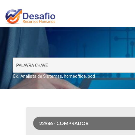
Ex.: Analista de Sistemas, homeoffice, pcd
22986 - COMPRADOR