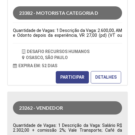
indicadores de desempenho da área de Suprimentos
para apoiar a gestão na tomada de decisões Tipo de
23382 - MOTORISTA CATEGORIA D
contratação: CLT Cidade: Barueri, SP, Brasil Área de
Atuação: Compras Período: Formação Acadêmica:
Características Comportamentais:
Quantidade de Vagas: 1 Descrição da Vaga: 2.600,00, AM
e Odonto depois da experiência, VR 27,00 (pd) (VT ou
auxilio combustível de 150,00 mês)Seg. Vida, C. Básica
De Seg a Sexta das 07:30 as 17:18. PARA VIAGENS
INTERIOR E ESTADUAIS ( VIAGENS PARA RIO DE JANEIRO
DESAFIO RECURSOS HUMANOS
E ESPIRITO SANTO Tipo de contratação: CLT Cidade:
OSASCO, SÃO PAULO
Osasco, SP, Brasil Área de Atuação: Logística Período:
Formação Acadêmica: Características
EXPIRA EM: 52 DIAS
Comportamentais:
PARTICIPAR
DETALHES
23262 - VENDEDOR
Quantidade de Vagas: 1 Descrição da Vaga: Salário R$
2.302,00 + comissão 2%; Vale Transporte; Café da
Manhã, Vale Refeição R$ 33,44; Local de trabalho: