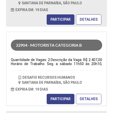
folga na semana e 1 domingo por mês), ter
SANTANA DE PARNAÍBA, SÃO PAULO
disponibilidade de horário. Tipo de contratação: CLT
Cidade: Santana de Parnaíba, SP, Brasil Área de Atuação:
EXPIRA EM: 19 DIAS
Logística Período: Formação Acadêmica:
Características Comportamentais:
PARTICIPAR
DETALHES
22904 - MOTORISTA CATEGORIA B
Quantidade de Vagas: 2 Descrição da Vaga: R$ 2.407,00
Horário de Trabalho: Seg. a sábado 11h50 às 20h10,
domingo 06h30 às 13h30, escala 6x1 (1 folga na
semana e 1 domingo por mês), ter disponibilidade de
horário. Benefícios: Vale transporte ou vale combustível;
DESAFIO RECURSOS HUMANOS
após 3 meses: Vale alimentação R$ 150,00 e Golden
SANTANA DE PARNAÍBA, SÃO PAULO
farma Entregas nas residencias Tipo de contratação:
CLT Cidade: Santana de Parnaíba, SP, Brasil Área de
EXPIRA EM: 19 DIAS
Atuação: Logística Período: Formação Acadêmica:
Características Comportamentais:
PARTICIPAR
DETALHES