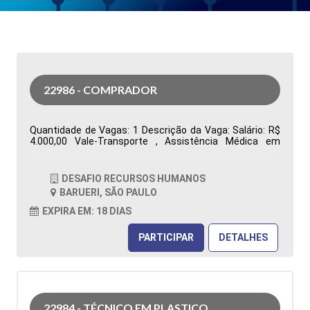
22986 - COMPRADOR
Quantidade de Vagas: 1 Descrição da Vaga: Salário: R$
4.000,00 Vale-Transporte , Assistência Médica em
grupo, Assistência Odontológica Restaurante na
Empresa, Vale Alimentação R$ 480,00 Segunda a sexta-
feira, das 07h00 às 16h48. Ensino Superior completo ou
DESAFIO RECURSOS HUMANOS
cursando Administração ou áreas correlatas
BARUERI, SÃO PAULO
Conhecimento no sistema Totvs/Datasul Tipo de
contratação: CLT Cidade: Barueri, SP, Brasil Área de
EXPIRA EM: 18 DIAS
Atuação: Compras Período: Formação Acadêmica:
Características Comportamentais:
PARTICIPAR
DETALHES
22984 - TÉCNICO EM PLASTICO