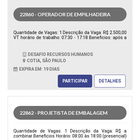
22860 - OPERADOR DE EMPILHADEIRA
Quantidade de Vagas: 1 Descrição da Vaga: R$ 2.500,00
VT horário de trabalho: 07:30 - 17:18 Beneficios: após a
efetivação, cesta básica Tipo de contratação:
Temporário Cidade: Cotia - SP, Brasil Área de Atuação:
Logística Período: Formação Acadêmica:
DESAFIO RECURSOS HUMANOS
Características Comportamentais:
COTIA, SÃO PAULO
EXPIRA EM: 19 DIAS
PARTICIPAR
DETALHES
22862 - PROJETISTA DE EMBALAGEM
Quantidade de Vagas: 1 Descrição da Vaga: R$ a
combinar Beneficios Horário: 08:00 às 18:00 (presencial)