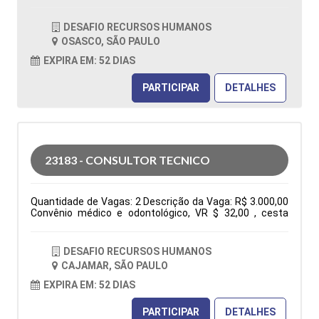
OSASCO / SÃO PAULO Horário: 08:00 - 17h45 Tipo de
contratação: CLT Cidade: Osasco, SP, Brasil Área de
DESAFIO RECURSOS HUMANOS
Atuação: Vendas Período: Formação Acadêmica:
OSASCO, SÃO PAULO
Características Comportamentais:
EXPIRA EM: 52 DIAS
PARTICIPAR
DETALHES
23183 - CONSULTOR TECNICO
Quantidade de Vagas: 2 Descrição da Vaga: R$ 3.000,00
Convênio médico e odontológico, VR $ 32,00 , cesta
básica e seguro de vida. De segunda à sexta das 7:30h
às 17:18h Elaboração de orçamentos, pedidos, follow
up, negociações, atendimento ao cliente via fone, e-mail
DESAFIO RECURSOS HUMANOS
e whatsapp, participação em feira e eventos. Tipo de
CAJAMAR, SÃO PAULO
contratação: CLT Cidade: Cajamar, SP, Brasil Área de
Atuação: Administração Comercial/Vendas Período:
EXPIRA EM: 52 DIAS
Formação Acadêmica: Características
Comportamentais:
PARTICIPAR
DETALHES