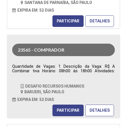
SANTANA DE PARNAÍBA, SÃO PAULO
Características Comportamentais:
EXPIRA EM: 52 DIAS
PARTICIPAR
DETALHES
23565 - COMPRADOR
Quantidade de Vagas: 1 Descrição da Vaga: R$ A
Combinar tiva Horário: 08h00 às 18h00 Atividades:
Responsável pela aquisição de materiais (Manutenção,
Reparo e Operação), garantindo o abastecimento das
áreas produtivas e de manutenção. Atua na análise de
DESAFIO RECURSOS HUMANOS
requisições de compras, realização de cotações,
BARUERI, SÃO PAULO
negociação de preços, prazos e condições comerciais,
além da prospecção, desenvolvimento e homologação
EXPIRA EM: 52 DIAS
de fornecedores, visando qualidade, competitividade e
redução de custos. Emite e acompanha pedidos de
PARTICIPAR
DETALHES
compra, monitora prazos de entrega, resolve
divergências relacionadas à entrega, qualidade e
faturamento, analisa contratos e reajustes, identifica
oportunidades de otimização de custos e elabora