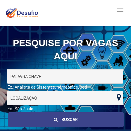
PESQUISE POR VAGAS
AQUI
Ex.: Analista de Sistemas, homeoffice, pcd
Ex.: São Paulo
BUSCAR