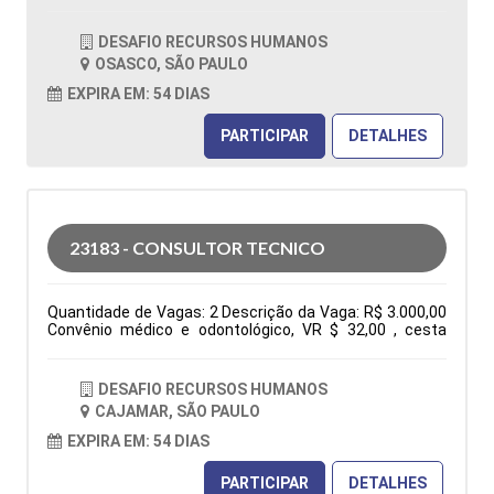
OSASCO / SÃO PAULO Horário: 08:00 - 17h45 Tipo de
contratação: CLT Cidade: Osasco, SP, Brasil Área de
DESAFIO RECURSOS HUMANOS
Atuação: Vendas Período: Formação Acadêmica:
OSASCO, SÃO PAULO
Características Comportamentais:
EXPIRA EM: 54 DIAS
PARTICIPAR
DETALHES
23183 - CONSULTOR TECNICO
Quantidade de Vagas: 2 Descrição da Vaga: R$ 3.000,00
Convênio médico e odontológico, VR $ 32,00 , cesta
básica e seguro de vida. De segunda à sexta das 7:30h
às 17:18h Elaboração de orçamentos, pedidos, follow
up, negociações, atendimento ao cliente via fone, e-mail
DESAFIO RECURSOS HUMANOS
e whatsapp, participação em feira e eventos. Tipo de
CAJAMAR, SÃO PAULO
contratação: CLT Cidade: Cajamar, SP, Brasil Área de
Atuação: Administração Comercial/Vendas Período:
EXPIRA EM: 54 DIAS
Formação Acadêmica: Características
Comportamentais:
PARTICIPAR
DETALHES