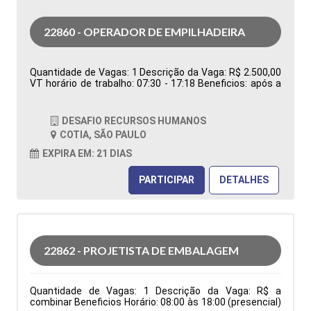
22860 - OPERADOR DE EMPILHADEIRA
Quantidade de Vagas: 1 Descrição da Vaga: R$ 2.500,00
VT horário de trabalho: 07:30 - 17:18 Beneficios: após a
efetivação, cesta básica Tipo de contratação:
Temporário Cidade: Cotia - SP, Brasil Área de Atuação:
Logística Período: Formação Acadêmica:
DESAFIO RECURSOS HUMANOS
Características Comportamentais:
COTIA, SÃO PAULO
EXPIRA EM: 21 DIAS
PARTICIPAR
DETALHES
22862 - PROJETISTA DE EMBALAGEM
Quantidade de Vagas: 1 Descrição da Vaga: R$ a
combinar Beneficios Horário: 08:00 às 18:00 (presencial)