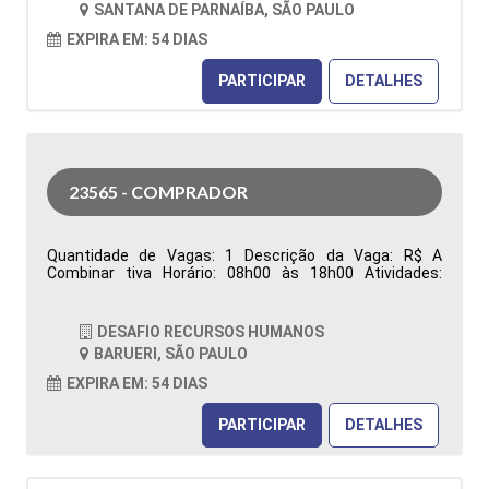
SANTANA DE PARNAÍBA, SÃO PAULO
Características Comportamentais:
EXPIRA EM: 54 DIAS
PARTICIPAR
DETALHES
23565 - COMPRADOR
Quantidade de Vagas: 1 Descrição da Vaga: R$ A
Combinar tiva Horário: 08h00 às 18h00 Atividades:
Responsável pela aquisição de materiais (Manutenção,
Reparo e Operação), garantindo o abastecimento das
áreas produtivas e de manutenção. Atua na análise de
DESAFIO RECURSOS HUMANOS
requisições de compras, realização de cotações,
BARUERI, SÃO PAULO
negociação de preços, prazos e condições comerciais,
além da prospecção, desenvolvimento e homologação
EXPIRA EM: 54 DIAS
de fornecedores, visando qualidade, competitividade e
redução de custos. Emite e acompanha pedidos de
PARTICIPAR
DETALHES
compra, monitora prazos de entrega, resolve
divergências relacionadas à entrega, qualidade e
faturamento, analisa contratos e reajustes, identifica
oportunidades de otimização de custos e elabora