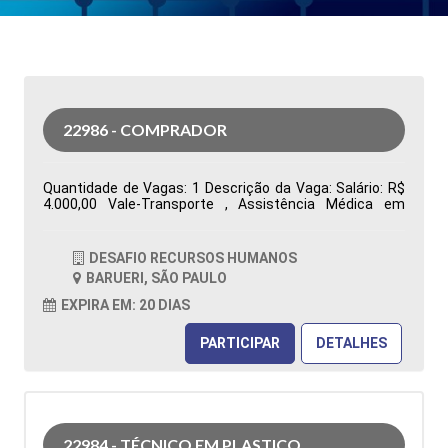
22986 - COMPRADOR
Quantidade de Vagas: 1 Descrição da Vaga: Salário: R$
4.000,00 Vale-Transporte , Assistência Médica em
grupo, Assistência Odontológica Restaurante na
Empresa, Vale Alimentação R$ 480,00 Segunda a sexta-
feira, das 07h00 às 16h48. Ensino Superior completo ou
DESAFIO RECURSOS HUMANOS
cursando Administração ou áreas correlatas
BARUERI, SÃO PAULO
Conhecimento no sistema Totvs/Datasul Tipo de
contratação: CLT Cidade: Barueri, SP, Brasil Área de
EXPIRA EM: 20 DIAS
Atuação: Compras Período: Formação Acadêmica:
Características Comportamentais:
PARTICIPAR
DETALHES
22984 - TÉCNICO EM PLASTICO