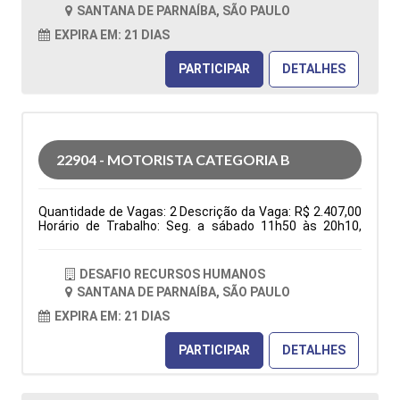
folga na semana e 1 domingo por mês), ter
SANTANA DE PARNAÍBA, SÃO PAULO
disponibilidade de horário. Tipo de contratação: CLT
Cidade: Santana de Parnaíba, SP, Brasil Área de Atuação:
EXPIRA EM: 21 DIAS
Logística Período: Formação Acadêmica:
Características Comportamentais:
PARTICIPAR
DETALHES
22904 - MOTORISTA CATEGORIA B
Quantidade de Vagas: 2 Descrição da Vaga: R$ 2.407,00
Horário de Trabalho: Seg. a sábado 11h50 às 20h10,
domingo 06h30 às 13h30, escala 6x1 (1 folga na
semana e 1 domingo por mês), ter disponibilidade de
horário. Benefícios: Vale transporte ou vale combustível;
DESAFIO RECURSOS HUMANOS
após 3 meses: Vale alimentação R$ 150,00 e Golden
SANTANA DE PARNAÍBA, SÃO PAULO
farma Entregas nas residencias Tipo de contratação:
CLT Cidade: Santana de Parnaíba, SP, Brasil Área de
EXPIRA EM: 21 DIAS
Atuação: Logística Período: Formação Acadêmica:
Características Comportamentais:
PARTICIPAR
DETALHES