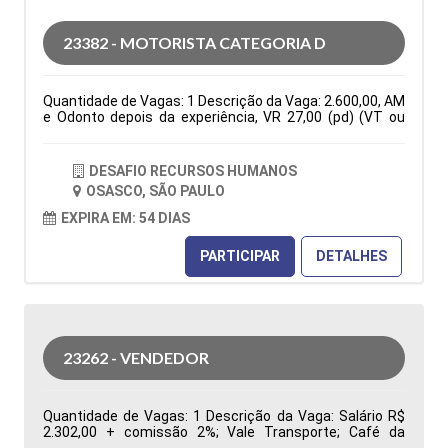
indicadores de desempenho da área de Suprimentos
para apoiar a gestão na tomada de decisões Tipo de
23382 - MOTORISTA CATEGORIA D
contratação: CLT Cidade: Barueri, SP, Brasil Área de
Atuação: Compras Período: Formação Acadêmica:
Características Comportamentais:
Quantidade de Vagas: 1 Descrição da Vaga: 2.600,00, AM
e Odonto depois da experiência, VR 27,00 (pd) (VT ou
auxilio combustível de 150,00 mês)Seg. Vida, C. Básica
De Seg a Sexta das 07:30 as 17:18. PARA VIAGENS
INTERIOR E ESTADUAIS ( VIAGENS PARA RIO DE JANEIRO
DESAFIO RECURSOS HUMANOS
E ESPIRITO SANTO Tipo de contratação: CLT Cidade:
OSASCO, SÃO PAULO
Osasco, SP, Brasil Área de Atuação: Logística Período:
Formação Acadêmica: Características
EXPIRA EM: 54 DIAS
Comportamentais:
PARTICIPAR
DETALHES
23262 - VENDEDOR
Quantidade de Vagas: 1 Descrição da Vaga: Salário R$
2.302,00 + comissão 2%; Vale Transporte; Café da
Manhã, Vale Refeição R$ 33,44; Local de trabalho: