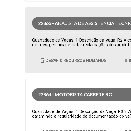
22863 - ANALISTA DE ASSISTÊNCIA TÉCNI
Quantidade de Vagas: 1 Descrição da Vaga: R$ A com
clientes; gerenciar e tratar reclamações dos produto
cumprimento dos processos e do sistema de qualida
Produção Período: Formação Acadêmica: Caracterís
DESAFIO RECURSOS HUMANOS
B
22864 - MOTORISTA CARRETEIRO
Quantidade de Vagas: 1 Descrição da Vaga: R$ 3.78
garantindo a regularidade da documentação do veí
normas de segurança e diretrizes da empresa. Requis
Logística Período: Formação Acadêmica: Caracterís