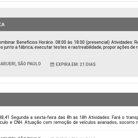
CA
binar Beneficios Horário: 08:00 às 18:00 (presencial) Atividades: Re
s junto a fábrica; executar testes e rastreabilidade; propor ações de
de Possuir CNH Disponibilidade para viagens; Tipo de contratação
ticas Comportamentais:
ARUERI, SÃO PAULO
EXPIRA EM: 21 DIAS
8,41 Segunda a sexta-feira das 8h as 18h Atividades: Fará o transpo
culo e CNH. Atuação com remoção de veículos avariados, socorro m
itos: Necessário ter experiência e CNH categoria E Tipo de contrataç
ticas Comportamentais: