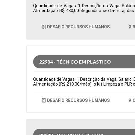
Quantidade de Vagas: 1 Descrição da Vaga: Salário
Alimentação R$ 480,00 Segunda a sexta-feira, da
Totvs/Datasul Tipo de contratação: CLT Cidade: Bar
DESAFIO RECURSOS HUMANOS
B
22984 - TÉCNICO EM PLASTICO
Quantidade de Vagas: 1 Descrição da Vaga: Salário: E
Alimentação (R$ 210,00/mês). o Kit Limpeza o PLR o
(cartão alimentação: R$ 210,00/bimestral) Principa
fino de produção e testes de qualidade de peças. Sub
de contratação: Temporário Cidade: Osasco, SP, Br
DESAFIO RECURSOS HUMANOS
O