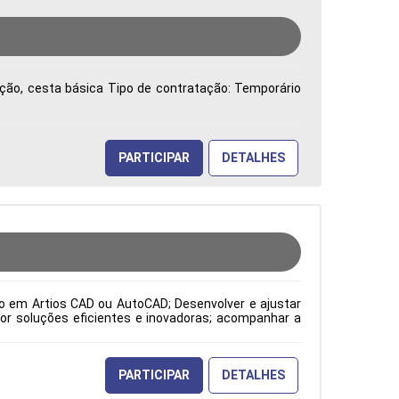
vação, cesta básica Tipo de contratação: Temporário
PARTICIPAR
DETALHES
to em Artios CAD ou AutoCAD; Desenvolver e ajustar
or soluções eficientes e inovadoras; acompanhar a
o atendimento às expectativas do cliente; atuar como
orme os padrões ISO; além de elaborar desenhos de
pecificações dos clientes, solicitações da gestão da
odução Período: Formação Acadêmica: Características
PARTICIPAR
DETALHES