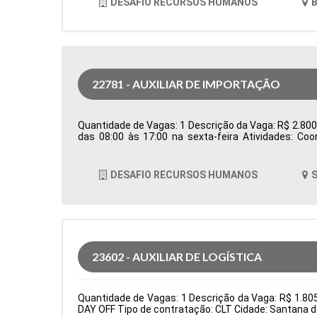
DESAFIO RECURSOS HUMANOS
B
22781 - AUXILIAR DE IMPORTAÇÃO
Quantidade de Vagas: 1 Descrição da Vaga: R$ 2.800,0
das 08:00 às 17:00 na sexta-feira Atividades: Co
Controlar e processar os documentos de importação
em conjunto com o despachante aduaneiro para ga
logísticos, como erros em agendamentos ou docum
DESAFIO RECURSOS HUMANOS
S
Formação Acadêmica: Características Comportamen
23602 - AUXILIAR DE LOGÍSTICA
Quantidade de Vagas: 1 Descrição da Vaga: R$ 1.8
DAY OFF Tipo de contratação: CLT Cidade: Santana d