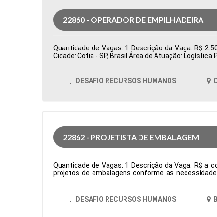
22860 - OPERADOR DE EMPILHADEIRA
Quantidade de Vagas: 1 Descrição da Vaga: R$ 2.500
Cidade: Cotia - SP, Brasil Área de Atuação: Logísti
DESAFIO RECURSOS HUMANOS
C
22862 - PROJETISTA DE EMBALAGEM
Quantidade de Vagas: 1 Descrição da Vaga: R$ a co
projetos de embalagens conforme as necessidades 
criação de amostras, testes e lotes piloto, garanti
interface entre as áreas de P&D, Comercial e Pro
facas para embalagens, definindo áreas de reserva d
DESAFIO RECURSOS HUMANOS
B
área e necessidades dos processos produtivos. Tipo
Comportamentais: