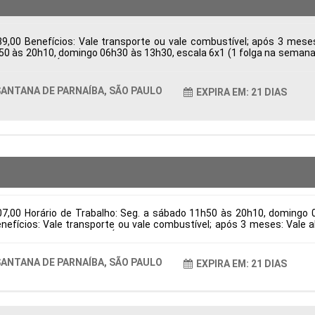
9,00 Benefícios: Vale transporte ou vale combustível; após 3 mes
h50 às 20h10, domingo 06h30 às 13h30, escala 6x1 (1 folga na semana e
ba, SP, Brasil Área de Atuação: Logística Período: Formação Acadêmic
ANTANA DE PARNAÍBA, SÃO PAULO
EXPIRA EM: 21 DIAS
07,00 Horário de Trabalho: Seg. a sábado 11h50 às 20h10, domingo 
Benefícios: Vale transporte ou vale combustível; após 3 meses: Val
na de Parnaíba, SP, Brasil Área de Atuação: Logística Período: Forma
ANTANA DE PARNAÍBA, SÃO PAULO
EXPIRA EM: 21 DIAS