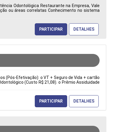
istência Odontológica Restaurante na Empresa, Vale
ação ou áreas correlatas Conhecimento no sistema
ca: Características Comportamentais:
PARTICIPAR
DETALHES
cios (Pós-Efetivação): o VT + Seguro de Vida + cartão
Odontológico (Custo R$ 21,08). o Prêmio Assiduidade
e sopradoras. Troca de ferramentas e moldes. Ajuste
ia). Inspeção visual e dimensional dos produtos. Tipo
erísticas Comportamentais:
PARTICIPAR
DETALHES