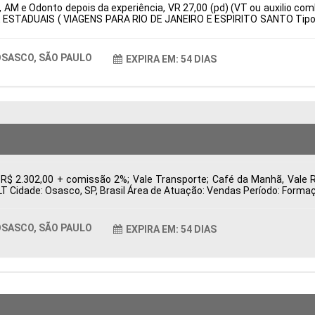
 AM e Odonto depois da experiência, VR 27,00 (pd) (VT ou auxilio com
 ESTADUAIS ( VIAGENS PARA RIO DE JANEIRO E ESPIRITO SANTO Tipo d
: Características Comportamentais:
SASCO, SÃO PAULO
EXPIRA EM: 54 DIAS
 R$ 2.302,00 + comissão 2%; Vale Transporte; Café da Manhã, Vale 
CLT Cidade: Osasco, SP, Brasil Área de Atuação: Vendas Período: For
SASCO, SÃO PAULO
EXPIRA EM: 54 DIAS