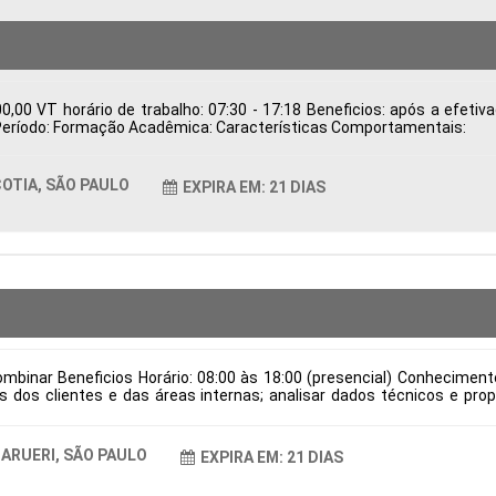
,00 VT horário de trabalho: 07:30 - 17:18 Beneficios: após a efeti
ca Período: Formação Acadêmica: Características Comportamentais:
OTIA, SÃO PAULO
EXPIRA EM: 21 DIAS
mbinar Beneficios Horário: 08:00 às 18:00 (presencial) Conhecimen
dos clientes e das áreas internas; analisar dados técnicos e prop
ndo qualidade e viabilidade; validar desenhos técnicos, assegurando 
dução; manter a documentação técnica organizada e atualizada conf
e verniz e locais para aplicação de cola, em conformidade com as es
ARUERI, SÃO PAULO
EXPIRA EM: 21 DIAS
 de contratação: CLT Cidade: Barueri, SP, Brasil Área de Atuação: Pr