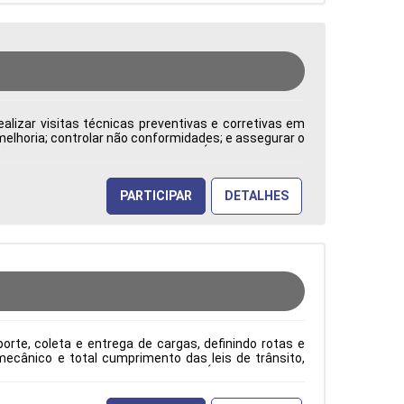
alizar visitas técnicas preventivas e corretivas em
 melhoria; controlar não conformidades; e assegurar o
: CLT Cidade: Barueri, SP, Brasil Área de Atuação:
PARTICIPAR
DETALHES
rte, coleta e entrega de cargas, definindo rotas e
ecânico e total cumprimento das leis de trânsito,
ão: CLT Cidade: Barueri, SP, Brasil Área de Atuação: