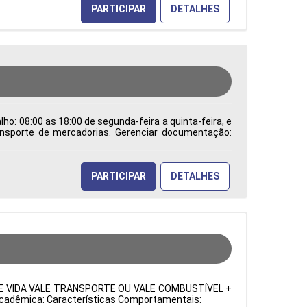
PARTICIPAR
DETALHES
ho: 08:00 as 18:00 de segunda-feira a quinta-feira, e
ransporte de mercadorias. Gerenciar documentação:
os processos de comércio internacional e trabalhar
dentificar e solucionar problemas burocráticos e
a de Atuação: Administração de Empresas Período:
PARTICIPAR
DETALHES
URO DE VIDA VALE TRANSPORTE OU VALE COMBUSTÍVEL +
o Acadêmica: Características Comportamentais: