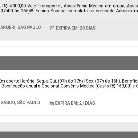
: R$ 4.000,00 Vale-Transporte , Assistência Médica em grupo, Ass
s 07h00 às 16h48. Ensino Superior completo ou cursando Administr
ueri, SP, Brasil Área de Atuação: Compras Período: Formação Acadêmi
ARUERI, SÃO PAULO
EXPIRA EM: 20 DIAS
m aberto Horário: Seg. a Qui. (07h às 17h) | Sex. (07h às 16h). Benefí
 Bonificação anual o Opcional: Convênio Médico (Custo R$ 160,00) e 
is Responsabilidades Preparação e regulagem completa de injetoras 
stituir por (Atuar em melhorias contínuas de produtividade e eficiênc
asil Área de Atuação: Produção Período: Formação Acadêmica: Caract
SASCO, SÃO PAULO
EXPIRA EM: 21 DIAS