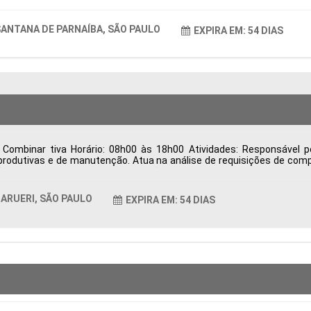
ANTANA DE PARNAÍBA, SÃO PAULO
EXPIRA EM: 54 DIAS
Combinar tiva Horário: 08h00 às 18h00 Atividades: Responsável p
rodutivas e de manutenção. Atua na análise de requisições de comp
o, desenvolvimento e homologação de fornecedores, visando qualid
trega, resolve divergências relacionadas à entrega, qualidade e fat
ndicadores de desempenho da área de Suprimentos para apoiar a ges
ARUERI, SÃO PAULO
EXPIRA EM: 54 DIAS
as Período: Formação Acadêmica: Características Comportamentais: