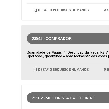
DESAFIO RECURSOS HUMANOS
S
23565 - COMPRADOR
Quantidade de Vagas: 1 Descrição da Vaga: R$ A 
Operação), garantindo o abastecimento das áreas p
prazos e condições comerciais, além da prospecçã
acompanha pedidos de compra, monitora prazos de en
oportunidades de otimização de custos e elabora i
DESAFIO RECURSOS HUMANOS
B
Cidade: Barueri, SP, Brasil Área de Atuação: Compr
23382 - MOTORISTA CATEGORIA D