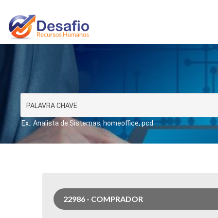
Ex.: Analista de Sistemas, homeoffice, pcd
22986 - COMPRADOR