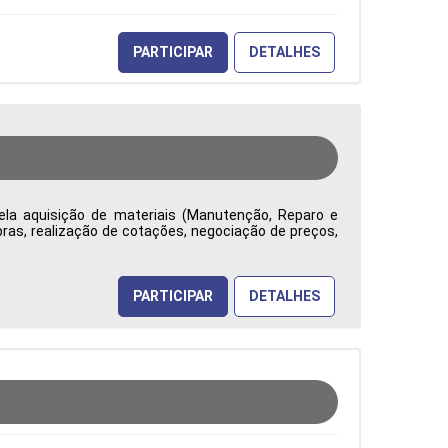
PARTICIPAR
DETALHES
ela aquisição de materiais (Manutenção, Reparo e
ras, realização de cotações, negociação de preços,
ade, competitividade e redução de custos. Emite e
uramento, analisa contratos e reajustes, identifica
tão na tomada de decisões Tipo de contratação: CLT
PARTICIPAR
DETALHES