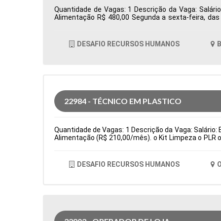
Quantidade de Vagas: 1 Descrição da Vaga: Salário
Alimentação R$ 480,00 Segunda a sexta-feira, da
Totvs/Datasul Tipo de contratação: CLT Cidade: Bar
DESAFIO RECURSOS HUMANOS
B
22984 - TÉCNICO EM PLASTICO
Quantidade de Vagas: 1 Descrição da Vaga: Salário: E
Alimentação (R$ 210,00/mês). o Kit Limpeza o PLR o
(cartão alimentação: R$ 210,00/bimestral) Principa
fino de produção e testes de qualidade de peças. Sub
de contratação: Temporário Cidade: Osasco, SP, Br
DESAFIO RECURSOS HUMANOS
O