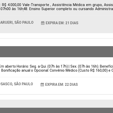
: R$ 4.000,00 Vale-Transporte , Assistência Médica em grupo, Ass
s 07h00 às 16h48. Ensino Superior completo ou cursando Administr
ueri, SP, Brasil Área de Atuação: Compras Período: Formação Acadêmi
ARUERI, SÃO PAULO
EXPIRA EM: 21 DIAS
m aberto Horário: Seg. a Qui. (07h às 17h) | Sex. (07h às 16h). Benefí
 Bonificação anual o Opcional: Convênio Médico (Custo R$ 160,00) e 
is Responsabilidades Preparação e regulagem completa de injetoras 
stituir por (Atuar em melhorias contínuas de produtividade e eficiênc
asil Área de Atuação: Produção Período: Formação Acadêmica: Caract
SASCO, SÃO PAULO
EXPIRA EM: 22 DIAS