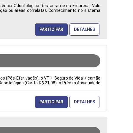
istência Odontológica Restaurante na Empresa, Vale
ação ou áreas correlatas Conhecimento no sistema
ca: Características Comportamentais:
PARTICIPAR
DETALHES
cios (Pós-Efetivação): o VT + Seguro de Vida + cartão
Odontológico (Custo R$ 21,08). o Prêmio Assiduidade
e sopradoras. Troca de ferramentas e moldes. Ajuste
ia). Inspeção visual e dimensional dos produtos. Tipo
erísticas Comportamentais:
PARTICIPAR
DETALHES