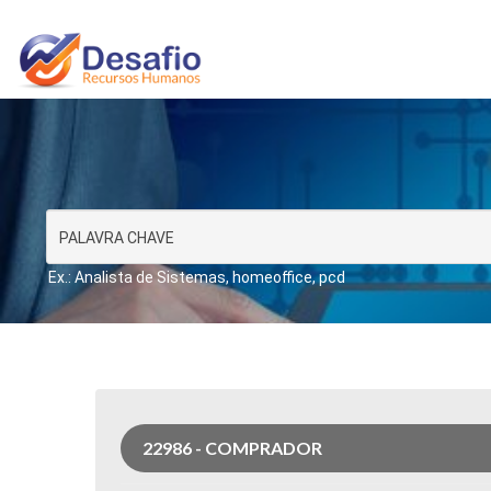
Ex.: Analista de Sistemas, homeoffice, pcd
22986 - COMPRADOR