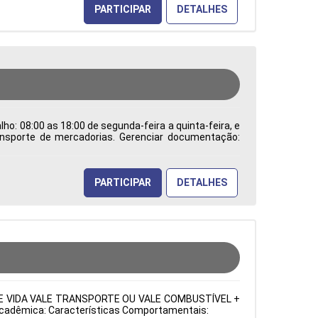
PARTICIPAR
DETALHES
ho: 08:00 as 18:00 de segunda-feira a quinta-feira, e
ransporte de mercadorias. Gerenciar documentação:
os processos de comércio internacional e trabalhar
dentificar e solucionar problemas burocráticos e
a de Atuação: Administração de Empresas Período:
PARTICIPAR
DETALHES
URO DE VIDA VALE TRANSPORTE OU VALE COMBUSTÍVEL +
o Acadêmica: Características Comportamentais: