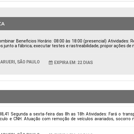
CA
binar Beneficios Horário: 08:00 às 18:00 (presencial) Atividades: Re
s junto a fábrica; executar testes e rastreabilidade; propor ações de
de Possuir CNH Disponibilidade para viagens; Tipo de contratação
ticas Comportamentais:
ARUERI, SÃO PAULO
EXPIRA EM: 22 DIAS
8,41 Segunda a sexta-feira das 8h as 18h Atividades: Fará o transpo
culo e CNH. Atuação com remoção de veículos avariados, socorro m
itos: Necessário ter experiência e CNH categoria E Tipo de contrataç
ticas Comportamentais: