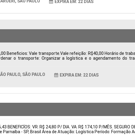
ARUERI, SÃO PAULO
EXPIRA EM: 22 DIAS
0 Beneficios: Vale transporte.Vale refeição: R$40,00 Horário de trabal
ordenar o transporte: Organizar a logística e o agendamento do t
 e exportação, como notas fiscais. Acompanhar processos: Monitorar 
rantir o cumprimento das regulamentações. Resolver pendências: I
entos Tipo de contratação: CLT Cidade: São Paulo, SP, Brasil Áre
ÃO PAULO, SÃO PAULO
EXPIRA EM: 22 DIAS
tais:
05,43 BENEFICÍOS: VR: R$ 24,80 P/ DIA. VA: R$ 174,10 P/MÊS. SEG
e Parnaíba - SP, Brasil Área de Atuação: Logística Período: Formaçã