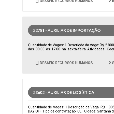
DESAFIO RECURSOS HUMANOS
B
22781 - AUXILIAR DE IMPORTAÇÃO
Quantidade de Vagas: 1 Descrição da Vaga: R$ 2.800,0
das 08:00 às 17:00 na sexta-feira Atividades: Co
Controlar e processar os documentos de importação
em conjunto com o despachante aduaneiro para ga
logísticos, como erros em agendamentos ou docum
DESAFIO RECURSOS HUMANOS
S
Formação Acadêmica: Características Comportamen
23602 - AUXILIAR DE LOGÍSTICA
Quantidade de Vagas: 1 Descrição da Vaga: R$ 1.8
DAY OFF Tipo de contratação: CLT Cidade: Santana d