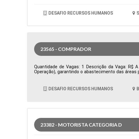
DESAFIO RECURSOS HUMANOS
S
23565 - COMPRADOR
Quantidade de Vagas: 1 Descrição da Vaga: R$ A 
Operação), garantindo o abastecimento das áreas p
prazos e condições comerciais, além da prospecçã
acompanha pedidos de compra, monitora prazos de en
oportunidades de otimização de custos e elabora i
DESAFIO RECURSOS HUMANOS
B
Cidade: Barueri, SP, Brasil Área de Atuação: Compr
23382 - MOTORISTA CATEGORIA D