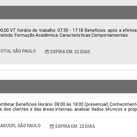
,00 VT horário de trabalho: 07:30 - 17:18 Beneficios: após a efeti
ca Período: Formação Acadêmica: Características Comportamentais:
OTIA, SÃO PAULO
EXPIRA EM: 22 DIAS
mbinar Beneficios Horário: 08:00 às 18:00 (presencial) Conhecimen
dos clientes e das áreas internas; analisar dados técnicos e prop
ndo qualidade e viabilidade; validar desenhos técnicos, assegurando 
dução; manter a documentação técnica organizada e atualizada conf
e verniz e locais para aplicação de cola, em conformidade com as es
ARUERI, SÃO PAULO
EXPIRA EM: 22 DIAS
 de contratação: CLT Cidade: Barueri, SP, Brasil Área de Atuação: Pr