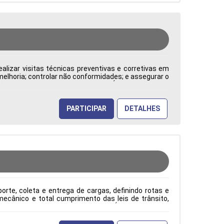
alizar visitas técnicas preventivas e corretivas em
 melhoria; controlar não conformidades; e assegurar o
: CLT Cidade: Barueri, SP, Brasil Área de Atuação:
PARTICIPAR
DETALHES
rte, coleta e entrega de cargas, definindo rotas e
ecânico e total cumprimento das leis de trânsito,
ão: CLT Cidade: Barueri, SP, Brasil Área de Atuação: