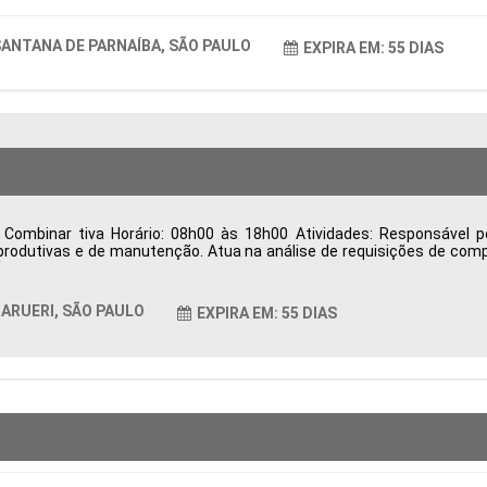
ANTANA DE PARNAÍBA, SÃO PAULO
EXPIRA EM: 55 DIAS
Combinar tiva Horário: 08h00 às 18h00 Atividades: Responsável p
rodutivas e de manutenção. Atua na análise de requisições de comp
o, desenvolvimento e homologação de fornecedores, visando qualid
trega, resolve divergências relacionadas à entrega, qualidade e fat
ndicadores de desempenho da área de Suprimentos para apoiar a ges
ARUERI, SÃO PAULO
EXPIRA EM: 55 DIAS
as Período: Formação Acadêmica: Características Comportamentais: