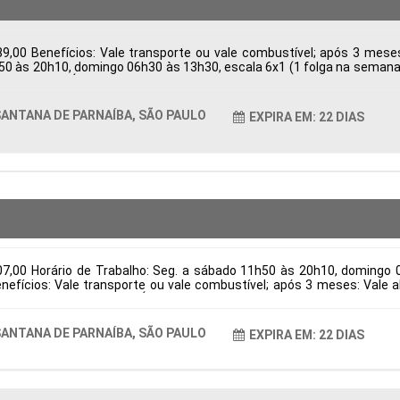
9,00 Benefícios: Vale transporte ou vale combustível; após 3 mes
h50 às 20h10, domingo 06h30 às 13h30, escala 6x1 (1 folga na semana e
ba, SP, Brasil Área de Atuação: Logística Período: Formação Acadêmic
ANTANA DE PARNAÍBA, SÃO PAULO
EXPIRA EM: 22 DIAS
07,00 Horário de Trabalho: Seg. a sábado 11h50 às 20h10, domingo 
Benefícios: Vale transporte ou vale combustível; após 3 meses: Val
na de Parnaíba, SP, Brasil Área de Atuação: Logística Período: Forma
ANTANA DE PARNAÍBA, SÃO PAULO
EXPIRA EM: 22 DIAS