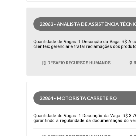
22863 - ANALISTA DE ASSISTÊNCIA TÉCNI
Quantidade de Vagas: 1 Descrição da Vaga: R$ A com
clientes; gerenciar e tratar reclamações dos produto
cumprimento dos processos e do sistema de qualida
Produção Período: Formação Acadêmica: Caracterís
DESAFIO RECURSOS HUMANOS
B
22864 - MOTORISTA CARRETEIRO
Quantidade de Vagas: 1 Descrição da Vaga: R$ 3.78
garantindo a regularidade da documentação do veí
normas de segurança e diretrizes da empresa. Requis
Logística Período: Formação Acadêmica: Caracterís