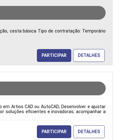
vação, cesta básica Tipo de contratação: Temporário
PARTICIPAR
DETALHES
to em Artios CAD ou AutoCAD; Desenvolver e ajustar
or soluções eficientes e inovadoras; acompanhar a
o atendimento às expectativas do cliente; atuar como
orme os padrões ISO; além de elaborar desenhos de
pecificações dos clientes, solicitações da gestão da
odução Período: Formação Acadêmica: Características
PARTICIPAR
DETALHES