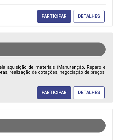
PARTICIPAR
DETALHES
ela aquisição de materiais (Manutenção, Reparo e
ras, realização de cotações, negociação de preços,
ade, competitividade e redução de custos. Emite e
uramento, analisa contratos e reajustes, identifica
tão na tomada de decisões Tipo de contratação: CLT
PARTICIPAR
DETALHES