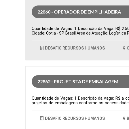
22860 - OPERADOR DE EMPILHADEIRA
Quantidade de Vagas: 1 Descrição da Vaga: R$ 2.500
Cidade: Cotia - SP, Brasil Área de Atuação: Logísti
DESAFIO RECURSOS HUMANOS
C
22862 - PROJETISTA DE EMBALAGEM
Quantidade de Vagas: 1 Descrição da Vaga: R$ a co
projetos de embalagens conforme as necessidades 
criação de amostras, testes e lotes piloto, garanti
interface entre as áreas de P&D, Comercial e Pro
facas para embalagens, definindo áreas de reserva d
DESAFIO RECURSOS HUMANOS
B
área e necessidades dos processos produtivos. Tipo
Comportamentais: