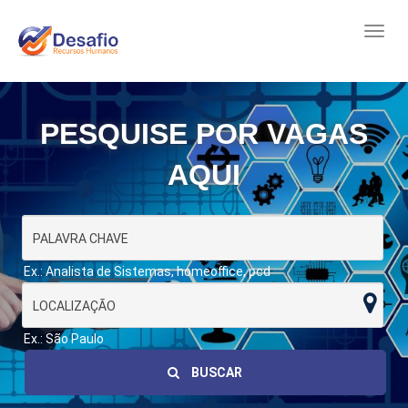
PESQUISE POR VAGAS
AQUI
Ex.: Analista de Sistemas, homeoffice, pcd
Ex.: São Paulo
BUSCAR