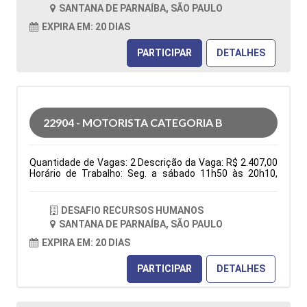
folga na semana e 1 domingo por mês), ter
SANTANA DE PARNAÍBA, SÃO PAULO
disponibilidade de horário. Tipo de contratação: CLT
Cidade: Santana de Parnaíba, SP, Brasil Área de Atuação:
EXPIRA EM: 20 DIAS
Logística Período: Formação Acadêmica:
Características Comportamentais:
PARTICIPAR
DETALHES
22904 - MOTORISTA CATEGORIA B
Quantidade de Vagas: 2 Descrição da Vaga: R$ 2.407,00
Horário de Trabalho: Seg. a sábado 11h50 às 20h10,
domingo 06h30 às 13h30, escala 6x1 (1 folga na
semana e 1 domingo por mês), ter disponibilidade de
horário. Benefícios: Vale transporte ou vale combustível;
DESAFIO RECURSOS HUMANOS
após 3 meses: Vale alimentação R$ 150,00 e Golden
SANTANA DE PARNAÍBA, SÃO PAULO
farma Entregas nas residencias Tipo de contratação:
CLT Cidade: Santana de Parnaíba, SP, Brasil Área de
EXPIRA EM: 20 DIAS
Atuação: Logística Período: Formação Acadêmica:
Características Comportamentais:
PARTICIPAR
DETALHES