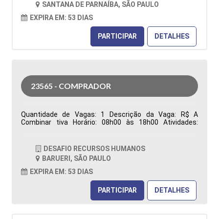
SANTANA DE PARNAÍBA, SÃO PAULO
Características Comportamentais:
EXPIRA EM: 53 DIAS
PARTICIPAR
DETALHES
23565 - COMPRADOR
Quantidade de Vagas: 1 Descrição da Vaga: R$ A
Combinar tiva Horário: 08h00 às 18h00 Atividades:
Responsável pela aquisição de materiais (Manutenção,
Reparo e Operação), garantindo o abastecimento das
áreas produtivas e de manutenção. Atua na análise de
DESAFIO RECURSOS HUMANOS
requisições de compras, realização de cotações,
BARUERI, SÃO PAULO
negociação de preços, prazos e condições comerciais,
além da prospecção, desenvolvimento e homologação
EXPIRA EM: 53 DIAS
de fornecedores, visando qualidade, competitividade e
redução de custos. Emite e acompanha pedidos de
PARTICIPAR
DETALHES
compra, monitora prazos de entrega, resolve
divergências relacionadas à entrega, qualidade e
faturamento, analisa contratos e reajustes, identifica
oportunidades de otimização de custos e elabora