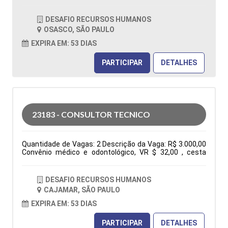
OSASCO / SÃO PAULO Horário: 08:00 - 17h45 Tipo de
contratação: CLT Cidade: Osasco, SP, Brasil Área de
DESAFIO RECURSOS HUMANOS
Atuação: Vendas Período: Formação Acadêmica:
OSASCO, SÃO PAULO
Características Comportamentais:
EXPIRA EM: 53 DIAS
PARTICIPAR
DETALHES
23183 - CONSULTOR TECNICO
Quantidade de Vagas: 2 Descrição da Vaga: R$ 3.000,00
Convênio médico e odontológico, VR $ 32,00 , cesta
básica e seguro de vida. De segunda à sexta das 7:30h
às 17:18h Elaboração de orçamentos, pedidos, follow
up, negociações, atendimento ao cliente via fone, e-mail
DESAFIO RECURSOS HUMANOS
e whatsapp, participação em feira e eventos. Tipo de
CAJAMAR, SÃO PAULO
contratação: CLT Cidade: Cajamar, SP, Brasil Área de
Atuação: Administração Comercial/Vendas Período:
EXPIRA EM: 53 DIAS
Formação Acadêmica: Características
Comportamentais:
PARTICIPAR
DETALHES