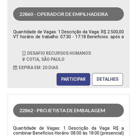
22860 - OPERADOR DE EMPILHADEIRA
Quantidade de Vagas: 1 Descrição da Vaga: R$ 2.500,00
VT horário de trabalho: 07:30 - 17:18 Beneficios: após a
efetivação, cesta básica Tipo de contratação:
Temporário Cidade: Cotia - SP, Brasil Área de Atuação:
Logística Período: Formação Acadêmica:
DESAFIO RECURSOS HUMANOS
Características Comportamentais:
COTIA, SÃO PAULO
EXPIRA EM: 20 DIAS
PARTICIPAR
DETALHES
22862 - PROJETISTA DE EMBALAGEM
Quantidade de Vagas: 1 Descrição da Vaga: R$ a
combinar Beneficios Horário: 08:00 às 18:00 (presencial)