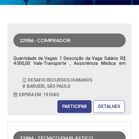
22986 - COMPRADOR
Quantidade de Vagas: 1 Descrição da Vaga: Salário: R$
4.000,00 Vale-Transporte , Assistência Médica em
grupo, Assistência Odontológica Restaurante na
Empresa, Vale Alimentação R$ 480,00 Segunda a sexta-
feira, das 07h00 às 16h48. Ensino Superior completo ou
DESAFIO RECURSOS HUMANOS
cursando Administração ou áreas correlatas
BARUERI, SÃO PAULO
Conhecimento no sistema Totvs/Datasul Tipo de
contratação: CLT Cidade: Barueri, SP, Brasil Área de
EXPIRA EM: 19 DIAS
Atuação: Compras Período: Formação Acadêmica:
Características Comportamentais:
PARTICIPAR
DETALHES
22984 - TÉCNICO EM PLASTICO