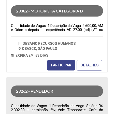
indicadores de desempenho da área de Suprimentos
para apoiar a gestão na tomada de decisões Tipo de
23382 - MOTORISTA CATEGORIA D
contratação: CLT Cidade: Barueri, SP, Brasil Área de
Atuação: Compras Período: Formação Acadêmica:
Características Comportamentais:
Quantidade de Vagas: 1 Descrição da Vaga: 2.600,00, AM
e Odonto depois da experiência, VR 27,00 (pd) (VT ou
auxilio combustível de 150,00 mês)Seg. Vida, C. Básica
De Seg a Sexta das 07:30 as 17:18. PARA VIAGENS
INTERIOR E ESTADUAIS ( VIAGENS PARA RIO DE JANEIRO
DESAFIO RECURSOS HUMANOS
E ESPIRITO SANTO Tipo de contratação: CLT Cidade:
OSASCO, SÃO PAULO
Osasco, SP, Brasil Área de Atuação: Logística Período:
Formação Acadêmica: Características
EXPIRA EM: 53 DIAS
Comportamentais:
PARTICIPAR
DETALHES
23262 - VENDEDOR
Quantidade de Vagas: 1 Descrição da Vaga: Salário R$
2.302,00 + comissão 2%; Vale Transporte; Café da
Manhã, Vale Refeição R$ 33,44; Local de trabalho: