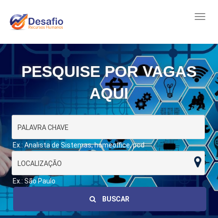
PESQUISE POR VAGAS
AQUI
Ex.: Analista de Sistemas, homeoffice, pcd
Ex.: São Paulo
BUSCAR