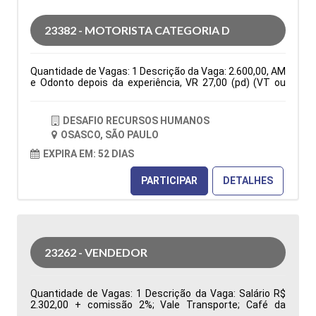
indicadores de desempenho da área de Suprimentos
para apoiar a gestão na tomada de decisões Tipo de
23382 - MOTORISTA CATEGORIA D
contratação: CLT Cidade: Barueri, SP, Brasil Área de
Atuação: Compras Período: Formação Acadêmica:
Características Comportamentais:
Quantidade de Vagas: 1 Descrição da Vaga: 2.600,00, AM
e Odonto depois da experiência, VR 27,00 (pd) (VT ou
auxilio combustível de 150,00 mês)Seg. Vida, C. Básica
De Seg a Sexta das 07:30 as 17:18. PARA VIAGENS
INTERIOR E ESTADUAIS ( VIAGENS PARA RIO DE JANEIRO
DESAFIO RECURSOS HUMANOS
E ESPIRITO SANTO Tipo de contratação: CLT Cidade:
OSASCO, SÃO PAULO
Osasco, SP, Brasil Área de Atuação: Logística Período:
Formação Acadêmica: Características
EXPIRA EM: 52 DIAS
Comportamentais:
PARTICIPAR
DETALHES
23262 - VENDEDOR
Quantidade de Vagas: 1 Descrição da Vaga: Salário R$
2.302,00 + comissão 2%; Vale Transporte; Café da
Manhã, Vale Refeição R$ 33,44; Local de trabalho: