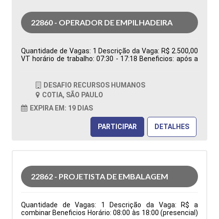
22860 - OPERADOR DE EMPILHADEIRA
Quantidade de Vagas: 1 Descrição da Vaga: R$ 2.500,00
VT horário de trabalho: 07:30 - 17:18 Beneficios: após a
efetivação, cesta básica Tipo de contratação:
Temporário Cidade: Cotia - SP, Brasil Área de Atuação:
Logística Período: Formação Acadêmica:
DESAFIO RECURSOS HUMANOS
Características Comportamentais:
COTIA, SÃO PAULO
EXPIRA EM: 19 DIAS
PARTICIPAR
DETALHES
22862 - PROJETISTA DE EMBALAGEM
Quantidade de Vagas: 1 Descrição da Vaga: R$ a
combinar Beneficios Horário: 08:00 às 18:00 (presencial)