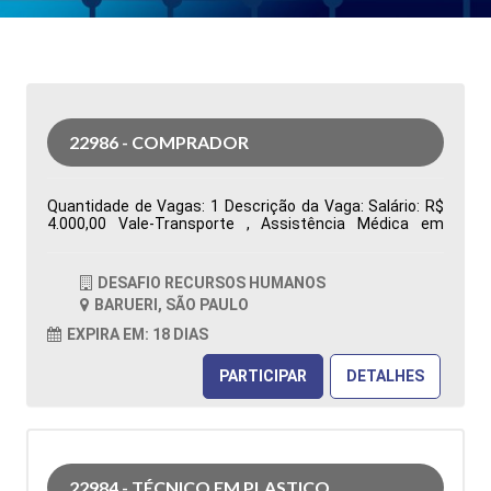
22986 - COMPRADOR
Quantidade de Vagas: 1 Descrição da Vaga: Salário: R$
4.000,00 Vale-Transporte , Assistência Médica em
grupo, Assistência Odontológica Restaurante na
Empresa, Vale Alimentação R$ 480,00 Segunda a sexta-
feira, das 07h00 às 16h48. Ensino Superior completo ou
DESAFIO RECURSOS HUMANOS
cursando Administração ou áreas correlatas
BARUERI, SÃO PAULO
Conhecimento no sistema Totvs/Datasul Tipo de
contratação: CLT Cidade: Barueri, SP, Brasil Área de
EXPIRA EM: 18 DIAS
Atuação: Compras Período: Formação Acadêmica:
Características Comportamentais:
PARTICIPAR
DETALHES
22984 - TÉCNICO EM PLASTICO