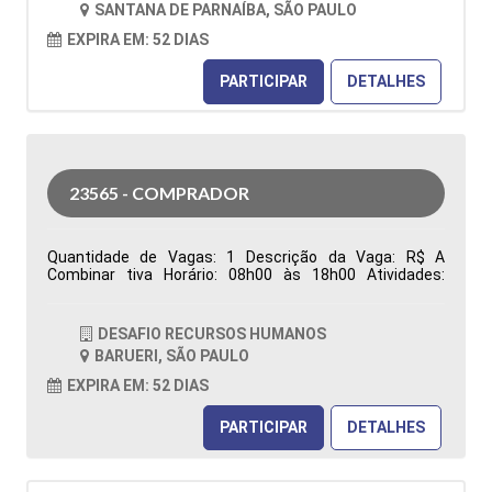
SANTANA DE PARNAÍBA, SÃO PAULO
Características Comportamentais:
EXPIRA EM: 52 DIAS
PARTICIPAR
DETALHES
23565 - COMPRADOR
Quantidade de Vagas: 1 Descrição da Vaga: R$ A
Combinar tiva Horário: 08h00 às 18h00 Atividades:
Responsável pela aquisição de materiais (Manutenção,
Reparo e Operação), garantindo o abastecimento das
áreas produtivas e de manutenção. Atua na análise de
DESAFIO RECURSOS HUMANOS
requisições de compras, realização de cotações,
BARUERI, SÃO PAULO
negociação de preços, prazos e condições comerciais,
além da prospecção, desenvolvimento e homologação
EXPIRA EM: 52 DIAS
de fornecedores, visando qualidade, competitividade e
redução de custos. Emite e acompanha pedidos de
PARTICIPAR
DETALHES
compra, monitora prazos de entrega, resolve
divergências relacionadas à entrega, qualidade e
faturamento, analisa contratos e reajustes, identifica
oportunidades de otimização de custos e elabora