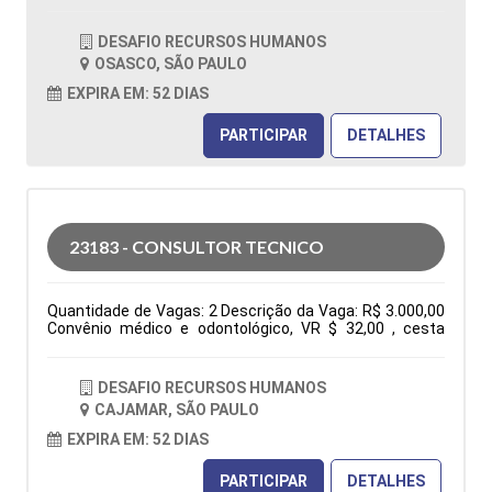
OSASCO / SÃO PAULO Horário: 08:00 - 17h45 Tipo de
contratação: CLT Cidade: Osasco, SP, Brasil Área de
DESAFIO RECURSOS HUMANOS
Atuação: Vendas Período: Formação Acadêmica:
OSASCO, SÃO PAULO
Características Comportamentais:
EXPIRA EM: 52 DIAS
PARTICIPAR
DETALHES
23183 - CONSULTOR TECNICO
Quantidade de Vagas: 2 Descrição da Vaga: R$ 3.000,00
Convênio médico e odontológico, VR $ 32,00 , cesta
básica e seguro de vida. De segunda à sexta das 7:30h
às 17:18h Elaboração de orçamentos, pedidos, follow
up, negociações, atendimento ao cliente via fone, e-mail
DESAFIO RECURSOS HUMANOS
e whatsapp, participação em feira e eventos. Tipo de
CAJAMAR, SÃO PAULO
contratação: CLT Cidade: Cajamar, SP, Brasil Área de
Atuação: Administração Comercial/Vendas Período:
EXPIRA EM: 52 DIAS
Formação Acadêmica: Características
Comportamentais:
PARTICIPAR
DETALHES