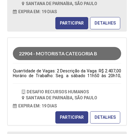
folga na semana e 1 domingo por mês), ter
SANTANA DE PARNAÍBA, SÃO PAULO
disponibilidade de horário. Tipo de contratação: CLT
Cidade: Santana de Parnaíba, SP, Brasil Área de Atuação:
EXPIRA EM: 19 DIAS
Logística Período: Formação Acadêmica:
Características Comportamentais:
PARTICIPAR
DETALHES
22904 - MOTORISTA CATEGORIA B
Quantidade de Vagas: 2 Descrição da Vaga: R$ 2.407,00
Horário de Trabalho: Seg. a sábado 11h50 às 20h10,
domingo 06h30 às 13h30, escala 6x1 (1 folga na
semana e 1 domingo por mês), ter disponibilidade de
horário. Benefícios: Vale transporte ou vale combustível;
DESAFIO RECURSOS HUMANOS
após 3 meses: Vale alimentação R$ 150,00 e Golden
SANTANA DE PARNAÍBA, SÃO PAULO
farma Entregas nas residencias Tipo de contratação:
CLT Cidade: Santana de Parnaíba, SP, Brasil Área de
EXPIRA EM: 19 DIAS
Atuação: Logística Período: Formação Acadêmica:
Características Comportamentais:
PARTICIPAR
DETALHES