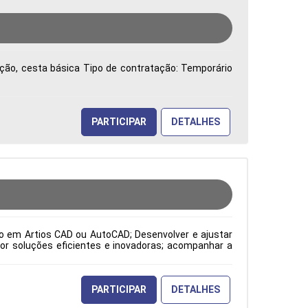
vação, cesta básica Tipo de contratação: Temporário
PARTICIPAR
DETALHES
to em Artios CAD ou AutoCAD; Desenvolver e ajustar
or soluções eficientes e inovadoras; acompanhar a
o atendimento às expectativas do cliente; atuar como
orme os padrões ISO; além de elaborar desenhos de
pecificações dos clientes, solicitações da gestão da
odução Período: Formação Acadêmica: Características
PARTICIPAR
DETALHES