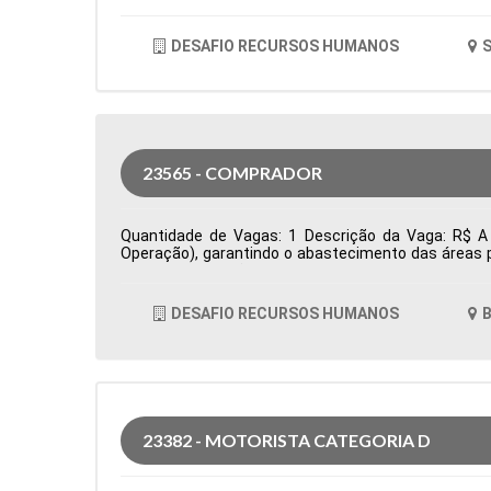
DESAFIO RECURSOS HUMANOS
S
23565 - COMPRADOR
Quantidade de Vagas: 1 Descrição da Vaga: R$ A 
Operação), garantindo o abastecimento das áreas p
prazos e condições comerciais, além da prospecçã
acompanha pedidos de compra, monitora prazos de en
oportunidades de otimização de custos e elabora i
DESAFIO RECURSOS HUMANOS
B
Cidade: Barueri, SP, Brasil Área de Atuação: Compr
23382 - MOTORISTA CATEGORIA D