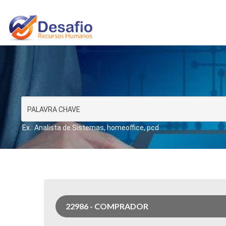
Ex.: Analista de Sistemas, homeoffice, pcd
22986 - COMPRADOR