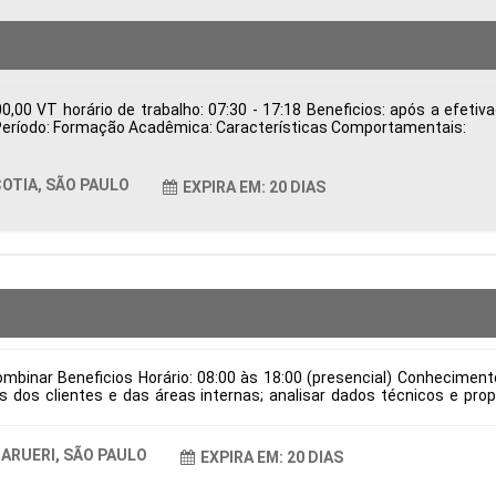
,00 VT horário de trabalho: 07:30 - 17:18 Beneficios: após a efeti
ca Período: Formação Acadêmica: Características Comportamentais:
OTIA, SÃO PAULO
EXPIRA EM: 20 DIAS
mbinar Beneficios Horário: 08:00 às 18:00 (presencial) Conhecimen
dos clientes e das áreas internas; analisar dados técnicos e prop
ndo qualidade e viabilidade; validar desenhos técnicos, assegurando 
dução; manter a documentação técnica organizada e atualizada conf
e verniz e locais para aplicação de cola, em conformidade com as es
ARUERI, SÃO PAULO
EXPIRA EM: 20 DIAS
 de contratação: CLT Cidade: Barueri, SP, Brasil Área de Atuação: Pr