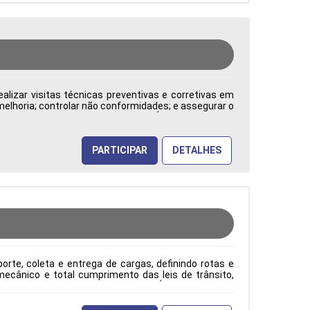
alizar visitas técnicas preventivas e corretivas em
 melhoria; controlar não conformidades; e assegurar o
: CLT Cidade: Barueri, SP, Brasil Área de Atuação:
PARTICIPAR
DETALHES
rte, coleta e entrega de cargas, definindo rotas e
ecânico e total cumprimento das leis de trânsito,
ão: CLT Cidade: Barueri, SP, Brasil Área de Atuação: