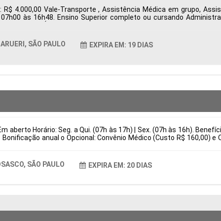
: R$ 4.000,00 Vale-Transporte , Assistência Médica em grupo, Ass
s 07h00 às 16h48. Ensino Superior completo ou cursando Administr
ueri, SP, Brasil Área de Atuação: Compras Período: Formação Acadêmi
ARUERI, SÃO PAULO
EXPIRA EM: 19 DIAS
m aberto Horário: Seg. a Qui. (07h às 17h) | Sex. (07h às 16h). Benefí
 Bonificação anual o Opcional: Convênio Médico (Custo R$ 160,00) e 
is Responsabilidades Preparação e regulagem completa de injetoras 
stituir por (Atuar em melhorias contínuas de produtividade e eficiênc
asil Área de Atuação: Produção Período: Formação Acadêmica: Caract
SASCO, SÃO PAULO
EXPIRA EM: 20 DIAS