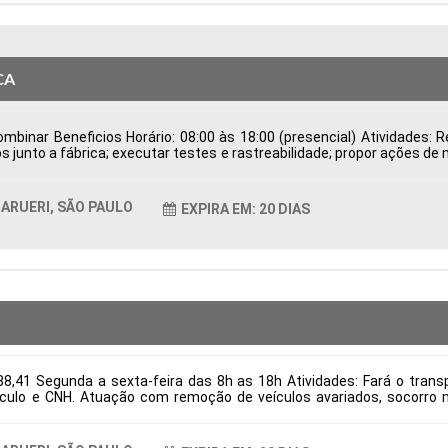
CA
binar Beneficios Horário: 08:00 às 18:00 (presencial) Atividades: Re
s junto a fábrica; executar testes e rastreabilidade; propor ações de
de Possuir CNH Disponibilidade para viagens; Tipo de contratação
ticas Comportamentais:
ARUERI, SÃO PAULO
EXPIRA EM: 20 DIAS
8,41 Segunda a sexta-feira das 8h as 18h Atividades: Fará o transpo
culo e CNH. Atuação com remoção de veículos avariados, socorro m
itos: Necessário ter experiência e CNH categoria E Tipo de contrataç
ticas Comportamentais: