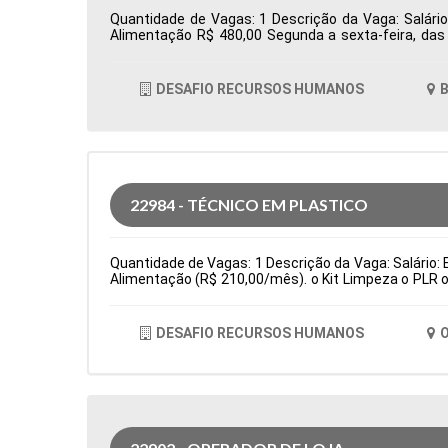
Quantidade de Vagas: 1 Descrição da Vaga: Salário
Alimentação R$ 480,00 Segunda a sexta-feira, da
Totvs/Datasul Tipo de contratação: CLT Cidade: Bar
DESAFIO RECURSOS HUMANOS
B
22984 - TÉCNICO EM PLASTICO
Quantidade de Vagas: 1 Descrição da Vaga: Salário: E
Alimentação (R$ 210,00/mês). o Kit Limpeza o PLR o
(cartão alimentação: R$ 210,00/bimestral) Principa
fino de produção e testes de qualidade de peças. Sub
de contratação: Temporário Cidade: Osasco, SP, Br
DESAFIO RECURSOS HUMANOS
O