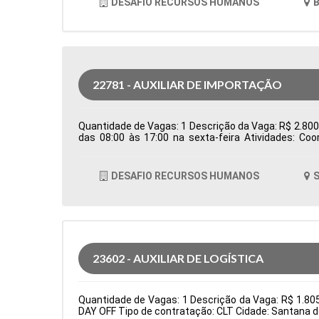
DESAFIO RECURSOS HUMANOS
B
22781 - AUXILIAR DE IMPORTAÇÃO
Quantidade de Vagas: 1 Descrição da Vaga: R$ 2.800,0
das 08:00 às 17:00 na sexta-feira Atividades: Co
Controlar e processar os documentos de importação
em conjunto com o despachante aduaneiro para ga
logísticos, como erros em agendamentos ou docum
DESAFIO RECURSOS HUMANOS
S
Formação Acadêmica: Características Comportamen
23602 - AUXILIAR DE LOGÍSTICA
Quantidade de Vagas: 1 Descrição da Vaga: R$ 1.8
DAY OFF Tipo de contratação: CLT Cidade: Santana d