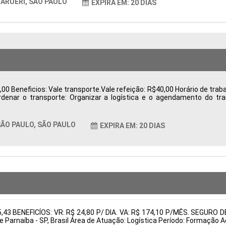
ARUERI, SÃO PAULO
EXPIRA EM: 20 DIAS
0 Beneficios: Vale transporte.Vale refeição: R$40,00 Horário de trabal
ordenar o transporte: Organizar a logística e o agendamento do t
 e exportação, como notas fiscais. Acompanhar processos: Monitorar 
rantir o cumprimento das regulamentações. Resolver pendências: I
entos Tipo de contratação: CLT Cidade: São Paulo, SP, Brasil Áre
ÃO PAULO, SÃO PAULO
EXPIRA EM: 20 DIAS
tais:
05,43 BENEFICÍOS: VR: R$ 24,80 P/ DIA. VA: R$ 174,10 P/MÊS. SEG
e Parnaíba - SP, Brasil Área de Atuação: Logística Período: Formaçã