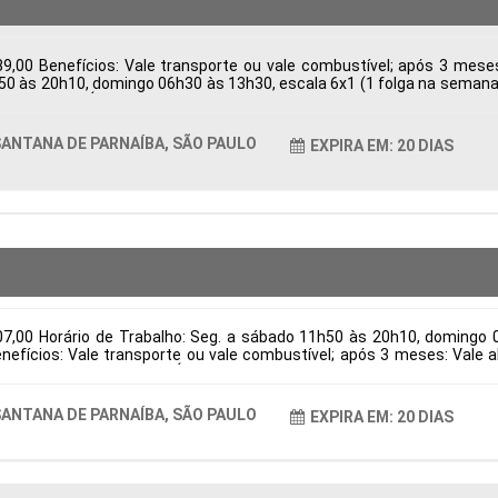
9,00 Benefícios: Vale transporte ou vale combustível; após 3 mes
h50 às 20h10, domingo 06h30 às 13h30, escala 6x1 (1 folga na semana e
ba, SP, Brasil Área de Atuação: Logística Período: Formação Acadêmic
ANTANA DE PARNAÍBA, SÃO PAULO
EXPIRA EM: 20 DIAS
07,00 Horário de Trabalho: Seg. a sábado 11h50 às 20h10, domingo 
Benefícios: Vale transporte ou vale combustível; após 3 meses: Val
na de Parnaíba, SP, Brasil Área de Atuação: Logística Período: Forma
ANTANA DE PARNAÍBA, SÃO PAULO
EXPIRA EM: 20 DIAS