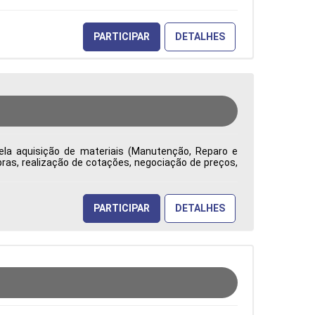
PARTICIPAR
DETALHES
ela aquisição de materiais (Manutenção, Reparo e
ras, realização de cotações, negociação de preços,
ade, competitividade e redução de custos. Emite e
uramento, analisa contratos e reajustes, identifica
tão na tomada de decisões Tipo de contratação: CLT
PARTICIPAR
DETALHES