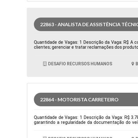
22863 - ANALISTA DE ASSISTÊNCIA TÉCNI
Quantidade de Vagas: 1 Descrição da Vaga: R$ A com
clientes; gerenciar e tratar reclamações dos produto
cumprimento dos processos e do sistema de qualida
Produção Período: Formação Acadêmica: Caracterís
DESAFIO RECURSOS HUMANOS
B
22864 - MOTORISTA CARRETEIRO
Quantidade de Vagas: 1 Descrição da Vaga: R$ 3.78
garantindo a regularidade da documentação do veí
normas de segurança e diretrizes da empresa. Requis
Logística Período: Formação Acadêmica: Caracterís