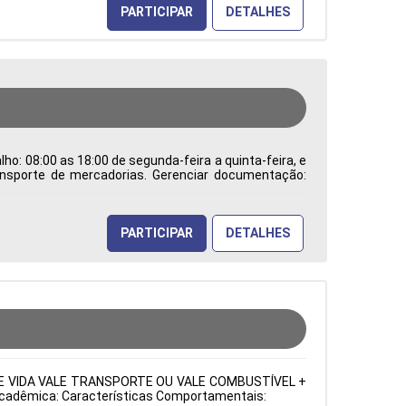
PARTICIPAR
DETALHES
ho: 08:00 as 18:00 de segunda-feira a quinta-feira, e
ransporte de mercadorias. Gerenciar documentação:
os processos de comércio internacional e trabalhar
dentificar e solucionar problemas burocráticos e
a de Atuação: Administração de Empresas Período:
PARTICIPAR
DETALHES
URO DE VIDA VALE TRANSPORTE OU VALE COMBUSTÍVEL +
o Acadêmica: Características Comportamentais: