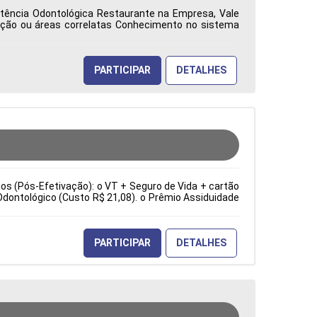
istência Odontológica Restaurante na Empresa, Vale
ação ou áreas correlatas Conhecimento no sistema
ca: Características Comportamentais:
PARTICIPAR
DETALHES
cios (Pós-Efetivação): o VT + Seguro de Vida + cartão
Odontológico (Custo R$ 21,08). o Prêmio Assiduidade
e sopradoras. Troca de ferramentas e moldes. Ajuste
ia). Inspeção visual e dimensional dos produtos. Tipo
erísticas Comportamentais:
PARTICIPAR
DETALHES