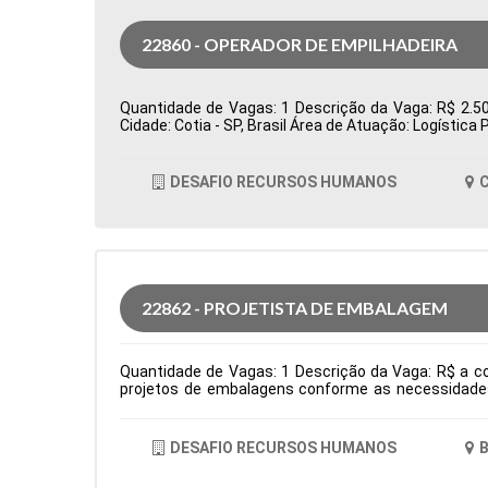
22860 - OPERADOR DE EMPILHADEIRA
Quantidade de Vagas: 1 Descrição da Vaga: R$ 2.500
Cidade: Cotia - SP, Brasil Área de Atuação: Logísti
DESAFIO RECURSOS HUMANOS
C
22862 - PROJETISTA DE EMBALAGEM
Quantidade de Vagas: 1 Descrição da Vaga: R$ a co
projetos de embalagens conforme as necessidades 
criação de amostras, testes e lotes piloto, garanti
interface entre as áreas de P&D, Comercial e Pro
facas para embalagens, definindo áreas de reserva d
DESAFIO RECURSOS HUMANOS
B
área e necessidades dos processos produtivos. Tipo
Comportamentais: