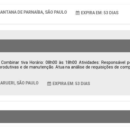
ANTANA DE PARNAÍBA, SÃO PAULO
EXPIRA EM: 53 DIAS
Combinar tiva Horário: 08h00 às 18h00 Atividades: Responsável p
rodutivas e de manutenção. Atua na análise de requisições de comp
o, desenvolvimento e homologação de fornecedores, visando qualid
trega, resolve divergências relacionadas à entrega, qualidade e fat
ndicadores de desempenho da área de Suprimentos para apoiar a ges
ARUERI, SÃO PAULO
EXPIRA EM: 53 DIAS
as Período: Formação Acadêmica: Características Comportamentais: