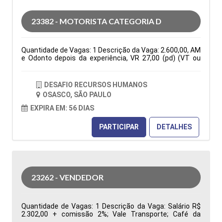
indicadores de desempenho da área de Suprimentos
para apoiar a gestão na tomada de decisões Tipo de
23382 - MOTORISTA CATEGORIA D
contratação: CLT Cidade: Barueri, SP, Brasil Área de
Atuação: Compras Período: Formação Acadêmica:
Características Comportamentais:
Quantidade de Vagas: 1 Descrição da Vaga: 2.600,00, AM
e Odonto depois da experiência, VR 27,00 (pd) (VT ou
auxilio combustível de 150,00 mês)Seg. Vida, C. Básica
De Seg a Sexta das 07:30 as 17:18. PARA VIAGENS
INTERIOR E ESTADUAIS ( VIAGENS PARA RIO DE JANEIRO
DESAFIO RECURSOS HUMANOS
E ESPIRITO SANTO Tipo de contratação: CLT Cidade:
OSASCO, SÃO PAULO
Osasco, SP, Brasil Área de Atuação: Logística Período:
Formação Acadêmica: Características
EXPIRA EM: 56 DIAS
Comportamentais:
PARTICIPAR
DETALHES
23262 - VENDEDOR
Quantidade de Vagas: 1 Descrição da Vaga: Salário R$
2.302,00 + comissão 2%; Vale Transporte; Café da
Manhã, Vale Refeição R$ 33,44; Local de trabalho: