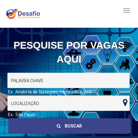
PESQUISE POR VAGAS
AQUI
Ex.: Analista de Sistemas, homeoffice, pcd
Ex.: São Paulo
BUSCAR