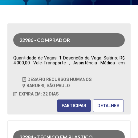
22986 - COMPRADOR
Quantidade de Vagas: 1 Descrição da Vaga: Salário: R$
4.000,00 Vale-Transporte , Assistência Médica em
grupo, Assistência Odontológica Restaurante na
Empresa, Vale Alimentação R$ 480,00 Segunda a sexta-
feira, das 07h00 às 16h48. Ensino Superior completo ou
DESAFIO RECURSOS HUMANOS
cursando Administração ou áreas correlatas
BARUERI, SÃO PAULO
Conhecimento no sistema Totvs/Datasul Tipo de
contratação: CLT Cidade: Barueri, SP, Brasil Área de
EXPIRA EM: 22 DIAS
Atuação: Compras Período: Formação Acadêmica:
Características Comportamentais:
PARTICIPAR
DETALHES
22984 - TÉCNICO EM PLASTICO