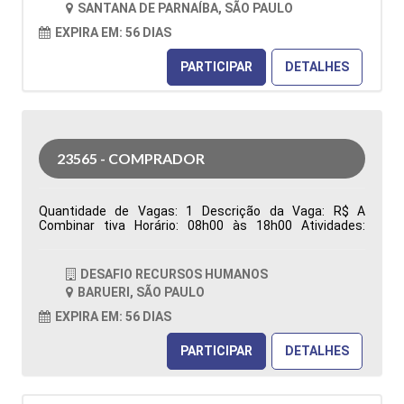
SANTANA DE PARNAÍBA, SÃO PAULO
Características Comportamentais:
EXPIRA EM: 56 DIAS
PARTICIPAR
DETALHES
23565 - COMPRADOR
Quantidade de Vagas: 1 Descrição da Vaga: R$ A
Combinar tiva Horário: 08h00 às 18h00 Atividades:
Responsável pela aquisição de materiais (Manutenção,
Reparo e Operação), garantindo o abastecimento das
áreas produtivas e de manutenção. Atua na análise de
DESAFIO RECURSOS HUMANOS
requisições de compras, realização de cotações,
BARUERI, SÃO PAULO
negociação de preços, prazos e condições comerciais,
além da prospecção, desenvolvimento e homologação
EXPIRA EM: 56 DIAS
de fornecedores, visando qualidade, competitividade e
redução de custos. Emite e acompanha pedidos de
PARTICIPAR
DETALHES
compra, monitora prazos de entrega, resolve
divergências relacionadas à entrega, qualidade e
faturamento, analisa contratos e reajustes, identifica
oportunidades de otimização de custos e elabora