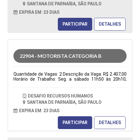
folga na semana e 1 domingo por mês), ter
SANTANA DE PARNAÍBA, SÃO PAULO
disponibilidade de horário. Tipo de contratação: CLT
Cidade: Santana de Parnaíba, SP, Brasil Área de Atuação:
EXPIRA EM: 23 DIAS
Logística Período: Formação Acadêmica:
Características Comportamentais:
PARTICIPAR
DETALHES
22904 - MOTORISTA CATEGORIA B
Quantidade de Vagas: 2 Descrição da Vaga: R$ 2.407,00
Horário de Trabalho: Seg. a sábado 11h50 às 20h10,
domingo 06h30 às 13h30, escala 6x1 (1 folga na
semana e 1 domingo por mês), ter disponibilidade de
horário. Benefícios: Vale transporte ou vale combustível;
DESAFIO RECURSOS HUMANOS
após 3 meses: Vale alimentação R$ 150,00 e Golden
SANTANA DE PARNAÍBA, SÃO PAULO
farma Entregas nas residencias Tipo de contratação:
CLT Cidade: Santana de Parnaíba, SP, Brasil Área de
EXPIRA EM: 23 DIAS
Atuação: Logística Período: Formação Acadêmica:
Características Comportamentais:
PARTICIPAR
DETALHES