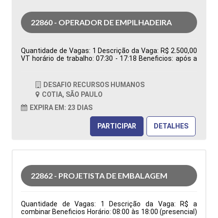
22860 - OPERADOR DE EMPILHADEIRA
Quantidade de Vagas: 1 Descrição da Vaga: R$ 2.500,00
VT horário de trabalho: 07:30 - 17:18 Beneficios: após a
efetivação, cesta básica Tipo de contratação:
Temporário Cidade: Cotia - SP, Brasil Área de Atuação:
Logística Período: Formação Acadêmica:
DESAFIO RECURSOS HUMANOS
Características Comportamentais:
COTIA, SÃO PAULO
EXPIRA EM: 23 DIAS
PARTICIPAR
DETALHES
22862 - PROJETISTA DE EMBALAGEM
Quantidade de Vagas: 1 Descrição da Vaga: R$ a
combinar Beneficios Horário: 08:00 às 18:00 (presencial)