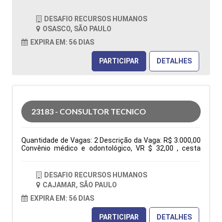
OSASCO / SÃO PAULO Horário: 08:00 - 17h45 Tipo de
contratação: CLT Cidade: Osasco, SP, Brasil Área de
DESAFIO RECURSOS HUMANOS
Atuação: Vendas Período: Formação Acadêmica:
OSASCO, SÃO PAULO
Características Comportamentais:
EXPIRA EM: 56 DIAS
PARTICIPAR
DETALHES
23183 - CONSULTOR TECNICO
Quantidade de Vagas: 2 Descrição da Vaga: R$ 3.000,00
Convênio médico e odontológico, VR $ 32,00 , cesta
básica e seguro de vida. De segunda à sexta das 7:30h
às 17:18h Elaboração de orçamentos, pedidos, follow
up, negociações, atendimento ao cliente via fone, e-mail
DESAFIO RECURSOS HUMANOS
e whatsapp, participação em feira e eventos. Tipo de
CAJAMAR, SÃO PAULO
contratação: CLT Cidade: Cajamar, SP, Brasil Área de
Atuação: Administração Comercial/Vendas Período:
EXPIRA EM: 56 DIAS
Formação Acadêmica: Características
Comportamentais:
PARTICIPAR
DETALHES