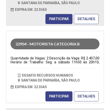
folga na semana e 1 domingo por mês), ter
SANTANA DE PARNAÍBA, SÃO PAULO
disponibilidade de horário. Tipo de contratação: CLT
Cidade: Santana de Parnaíba, SP, Brasil Área de Atuação:
EXPIRA EM: 22 DIAS
Logística Período: Formação Acadêmica:
Características Comportamentais:
PARTICIPAR
DETALHES
22904 - MOTORISTA CATEGORIA B
Quantidade de Vagas: 2 Descrição da Vaga: R$ 2.407,00
Horário de Trabalho: Seg. a sábado 11h50 às 20h10,
domingo 06h30 às 13h30, escala 6x1 (1 folga na
semana e 1 domingo por mês), ter disponibilidade de
horário. Benefícios: Vale transporte ou vale combustível;
DESAFIO RECURSOS HUMANOS
após 3 meses: Vale alimentação R$ 150,00 e Golden
SANTANA DE PARNAÍBA, SÃO PAULO
farma Entregas nas residencias Tipo de contratação:
CLT Cidade: Santana de Parnaíba, SP, Brasil Área de
EXPIRA EM: 22 DIAS
Atuação: Logística Período: Formação Acadêmica:
Características Comportamentais:
PARTICIPAR
DETALHES