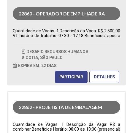
22860 - OPERADOR DE EMPILHADEIRA
Quantidade de Vagas: 1 Descrição da Vaga: R$ 2.500,00
VT horário de trabalho: 07:30 - 17:18 Beneficios: após a
efetivação, cesta básica Tipo de contratação:
Temporário Cidade: Cotia - SP, Brasil Área de Atuação:
Logística Período: Formação Acadêmica:
DESAFIO RECURSOS HUMANOS
Características Comportamentais:
COTIA, SÃO PAULO
EXPIRA EM: 22 DIAS
PARTICIPAR
DETALHES
22862 - PROJETISTA DE EMBALAGEM
Quantidade de Vagas: 1 Descrição da Vaga: R$ a
combinar Beneficios Horário: 08:00 às 18:00 (presencial)