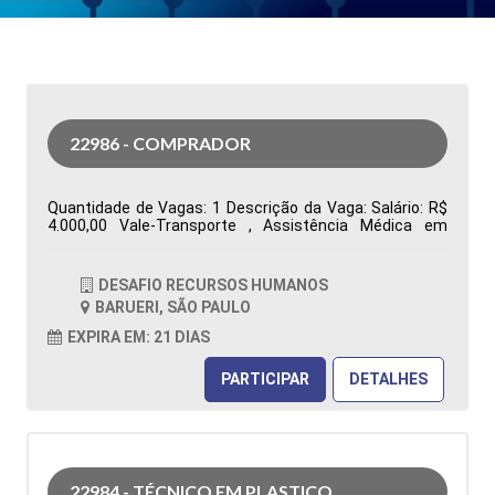
22986 - COMPRADOR
Quantidade de Vagas: 1 Descrição da Vaga: Salário: R$
4.000,00 Vale-Transporte , Assistência Médica em
grupo, Assistência Odontológica Restaurante na
Empresa, Vale Alimentação R$ 480,00 Segunda a sexta-
feira, das 07h00 às 16h48. Ensino Superior completo ou
DESAFIO RECURSOS HUMANOS
cursando Administração ou áreas correlatas
BARUERI, SÃO PAULO
Conhecimento no sistema Totvs/Datasul Tipo de
contratação: CLT Cidade: Barueri, SP, Brasil Área de
EXPIRA EM: 21 DIAS
Atuação: Compras Período: Formação Acadêmica:
Características Comportamentais:
PARTICIPAR
DETALHES
22984 - TÉCNICO EM PLASTICO