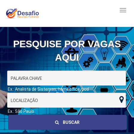
PESQUISE POR VAGAS
AQUI
Ex.: Analista de Sistemas, homeoffice, pcd
Ex.: São Paulo
BUSCAR