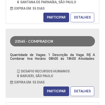
SANTANA DE PARNAÍBA, SÃO PAULO
Características Comportamentais:
EXPIRA EM: 55 DIAS
PARTICIPAR
DETALHES
23565 - COMPRADOR
Quantidade de Vagas: 1 Descrição da Vaga: R$ A
Combinar tiva Horário: 08h00 às 18h00 Atividades:
Responsável pela aquisição de materiais (Manutenção,
Reparo e Operação), garantindo o abastecimento das
áreas produtivas e de manutenção. Atua na análise de
DESAFIO RECURSOS HUMANOS
requisições de compras, realização de cotações,
BARUERI, SÃO PAULO
negociação de preços, prazos e condições comerciais,
além da prospecção, desenvolvimento e homologação
EXPIRA EM: 55 DIAS
de fornecedores, visando qualidade, competitividade e
redução de custos. Emite e acompanha pedidos de
PARTICIPAR
DETALHES
compra, monitora prazos de entrega, resolve
divergências relacionadas à entrega, qualidade e
faturamento, analisa contratos e reajustes, identifica
oportunidades de otimização de custos e elabora