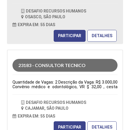
OSASCO / SÃO PAULO Horário: 08:00 - 17h45 Tipo de
contratação: CLT Cidade: Osasco, SP, Brasil Área de
DESAFIO RECURSOS HUMANOS
Atuação: Vendas Período: Formação Acadêmica:
OSASCO, SÃO PAULO
Características Comportamentais:
EXPIRA EM: 55 DIAS
PARTICIPAR
DETALHES
23183 - CONSULTOR TECNICO
Quantidade de Vagas: 2 Descrição da Vaga: R$ 3.000,00
Convênio médico e odontológico, VR $ 32,00 , cesta
básica e seguro de vida. De segunda à sexta das 7:30h
às 17:18h Elaboração de orçamentos, pedidos, follow
up, negociações, atendimento ao cliente via fone, e-mail
DESAFIO RECURSOS HUMANOS
e whatsapp, participação em feira e eventos. Tipo de
CAJAMAR, SÃO PAULO
contratação: CLT Cidade: Cajamar, SP, Brasil Área de
Atuação: Administração Comercial/Vendas Período:
EXPIRA EM: 55 DIAS
Formação Acadêmica: Características
Comportamentais:
PARTICIPAR
DETALHES