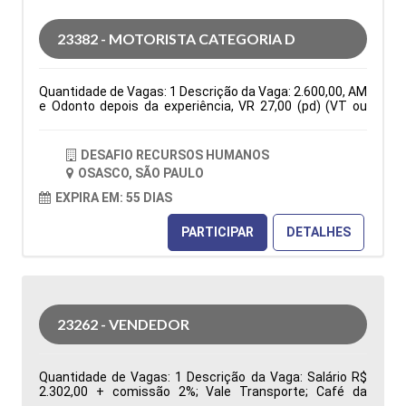
indicadores de desempenho da área de Suprimentos
para apoiar a gestão na tomada de decisões Tipo de
23382 - MOTORISTA CATEGORIA D
contratação: CLT Cidade: Barueri, SP, Brasil Área de
Atuação: Compras Período: Formação Acadêmica:
Características Comportamentais:
Quantidade de Vagas: 1 Descrição da Vaga: 2.600,00, AM
e Odonto depois da experiência, VR 27,00 (pd) (VT ou
auxilio combustível de 150,00 mês)Seg. Vida, C. Básica
De Seg a Sexta das 07:30 as 17:18. PARA VIAGENS
INTERIOR E ESTADUAIS ( VIAGENS PARA RIO DE JANEIRO
DESAFIO RECURSOS HUMANOS
E ESPIRITO SANTO Tipo de contratação: CLT Cidade:
OSASCO, SÃO PAULO
Osasco, SP, Brasil Área de Atuação: Logística Período:
Formação Acadêmica: Características
EXPIRA EM: 55 DIAS
Comportamentais:
PARTICIPAR
DETALHES
23262 - VENDEDOR
Quantidade de Vagas: 1 Descrição da Vaga: Salário R$
2.302,00 + comissão 2%; Vale Transporte; Café da
Manhã, Vale Refeição R$ 33,44; Local de trabalho: