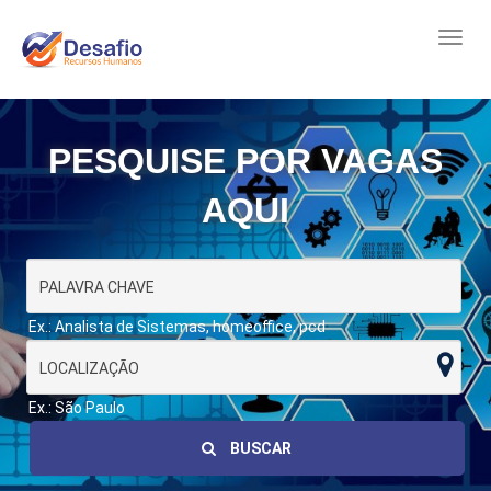
PESQUISE POR VAGAS
AQUI
Ex.: Analista de Sistemas, homeoffice, pcd
Ex.: São Paulo
BUSCAR