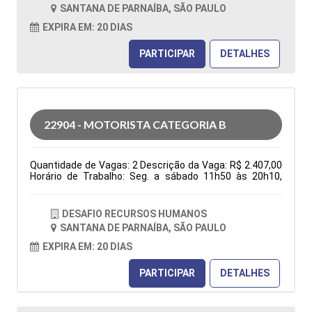
folga na semana e 1 domingo por mês), ter
SANTANA DE PARNAÍBA, SÃO PAULO
disponibilidade de horário. Tipo de contratação: CLT
Cidade: Santana de Parnaíba, SP, Brasil Área de Atuação:
EXPIRA EM: 20 DIAS
Logística Período: Formação Acadêmica:
Características Comportamentais:
PARTICIPAR
DETALHES
22904 - MOTORISTA CATEGORIA B
Quantidade de Vagas: 2 Descrição da Vaga: R$ 2.407,00
Horário de Trabalho: Seg. a sábado 11h50 às 20h10,
domingo 06h30 às 13h30, escala 6x1 (1 folga na
semana e 1 domingo por mês), ter disponibilidade de
horário. Benefícios: Vale transporte ou vale combustível;
DESAFIO RECURSOS HUMANOS
após 3 meses: Vale alimentação R$ 150,00 e Golden
SANTANA DE PARNAÍBA, SÃO PAULO
farma Entregas nas residencias Tipo de contratação:
CLT Cidade: Santana de Parnaíba, SP, Brasil Área de
EXPIRA EM: 20 DIAS
Atuação: Logística Período: Formação Acadêmica:
Características Comportamentais:
PARTICIPAR
DETALHES