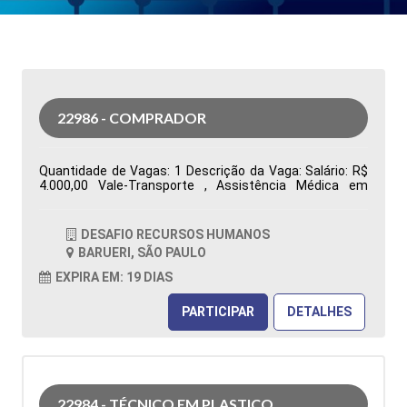
22986 - COMPRADOR
Quantidade de Vagas: 1 Descrição da Vaga: Salário: R$
4.000,00 Vale-Transporte , Assistência Médica em
grupo, Assistência Odontológica Restaurante na
Empresa, Vale Alimentação R$ 480,00 Segunda a sexta-
feira, das 07h00 às 16h48. Ensino Superior completo ou
DESAFIO RECURSOS HUMANOS
cursando Administração ou áreas correlatas
BARUERI, SÃO PAULO
Conhecimento no sistema Totvs/Datasul Tipo de
contratação: CLT Cidade: Barueri, SP, Brasil Área de
EXPIRA EM: 19 DIAS
Atuação: Compras Período: Formação Acadêmica:
Características Comportamentais:
PARTICIPAR
DETALHES
22984 - TÉCNICO EM PLASTICO