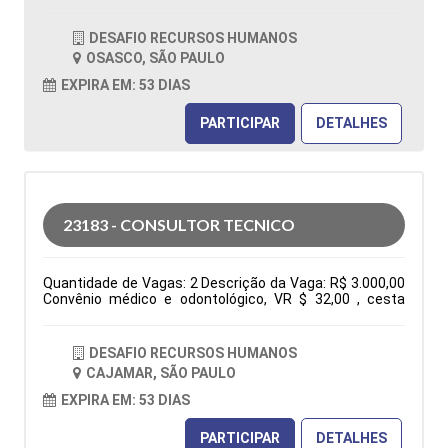
OSASCO / SÃO PAULO Horário: 08:00 - 17h45 Tipo de
contratação: CLT Cidade: Osasco, SP, Brasil Área de
DESAFIO RECURSOS HUMANOS
Atuação: Vendas Período: Formação Acadêmica:
OSASCO, SÃO PAULO
Características Comportamentais:
EXPIRA EM: 53 DIAS
PARTICIPAR
DETALHES
23183 - CONSULTOR TECNICO
Quantidade de Vagas: 2 Descrição da Vaga: R$ 3.000,00
Convênio médico e odontológico, VR $ 32,00 , cesta
básica e seguro de vida. De segunda à sexta das 7:30h
às 17:18h Elaboração de orçamentos, pedidos, follow
up, negociações, atendimento ao cliente via fone, e-mail
DESAFIO RECURSOS HUMANOS
e whatsapp, participação em feira e eventos. Tipo de
CAJAMAR, SÃO PAULO
contratação: CLT Cidade: Cajamar, SP, Brasil Área de
Atuação: Administração Comercial/Vendas Período:
EXPIRA EM: 53 DIAS
Formação Acadêmica: Características
Comportamentais:
PARTICIPAR
DETALHES