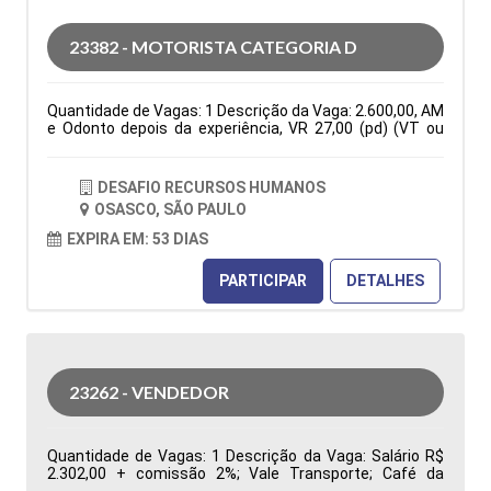
indicadores de desempenho da área de Suprimentos
para apoiar a gestão na tomada de decisões Tipo de
23382 - MOTORISTA CATEGORIA D
contratação: CLT Cidade: Barueri, SP, Brasil Área de
Atuação: Compras Período: Formação Acadêmica:
Características Comportamentais:
Quantidade de Vagas: 1 Descrição da Vaga: 2.600,00, AM
e Odonto depois da experiência, VR 27,00 (pd) (VT ou
auxilio combustível de 150,00 mês)Seg. Vida, C. Básica
De Seg a Sexta das 07:30 as 17:18. PARA VIAGENS
INTERIOR E ESTADUAIS ( VIAGENS PARA RIO DE JANEIRO
DESAFIO RECURSOS HUMANOS
E ESPIRITO SANTO Tipo de contratação: CLT Cidade:
OSASCO, SÃO PAULO
Osasco, SP, Brasil Área de Atuação: Logística Período:
Formação Acadêmica: Características
EXPIRA EM: 53 DIAS
Comportamentais:
PARTICIPAR
DETALHES
23262 - VENDEDOR
Quantidade de Vagas: 1 Descrição da Vaga: Salário R$
2.302,00 + comissão 2%; Vale Transporte; Café da
Manhã, Vale Refeição R$ 33,44; Local de trabalho: