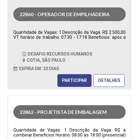
22860 - OPERADOR DE EMPILHADEIRA
Quantidade de Vagas: 1 Descrição da Vaga: R$ 2.500,00
VT horário de trabalho: 07:30 - 17:18 Beneficios: após a
efetivação, cesta básica Tipo de contratação:
Temporário Cidade: Cotia - SP, Brasil Área de Atuação:
Logística Período: Formação Acadêmica:
DESAFIO RECURSOS HUMANOS
Características Comportamentais:
COTIA, SÃO PAULO
EXPIRA EM: 20 DIAS
PARTICIPAR
DETALHES
22862 - PROJETISTA DE EMBALAGEM
Quantidade de Vagas: 1 Descrição da Vaga: R$ a
combinar Beneficios Horário: 08:00 às 18:00 (presencial)