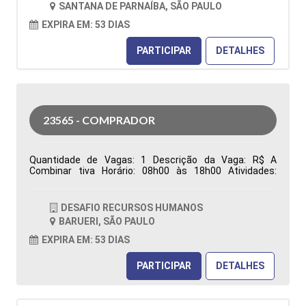
SANTANA DE PARNAÍBA, SÃO PAULO
Características Comportamentais:
EXPIRA EM: 53 DIAS
PARTICIPAR
DETALHES
23565 - COMPRADOR
Quantidade de Vagas: 1 Descrição da Vaga: R$ A
Combinar tiva Horário: 08h00 às 18h00 Atividades:
Responsável pela aquisição de materiais (Manutenção,
Reparo e Operação), garantindo o abastecimento das
áreas produtivas e de manutenção. Atua na análise de
DESAFIO RECURSOS HUMANOS
requisições de compras, realização de cotações,
BARUERI, SÃO PAULO
negociação de preços, prazos e condições comerciais,
além da prospecção, desenvolvimento e homologação
EXPIRA EM: 53 DIAS
de fornecedores, visando qualidade, competitividade e
redução de custos. Emite e acompanha pedidos de
PARTICIPAR
DETALHES
compra, monitora prazos de entrega, resolve
divergências relacionadas à entrega, qualidade e
faturamento, analisa contratos e reajustes, identifica
oportunidades de otimização de custos e elabora