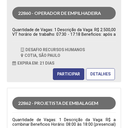
22860 - OPERADOR DE EMPILHADEIRA
Quantidade de Vagas: 1 Descrição da Vaga: R$ 2.500,00
VT horário de trabalho: 07:30 - 17:18 Beneficios: após a
efetivação, cesta básica Tipo de contratação:
Temporário Cidade: Cotia - SP, Brasil Área de Atuação:
Logística Período: Formação Acadêmica:
DESAFIO RECURSOS HUMANOS
Características Comportamentais:
COTIA, SÃO PAULO
EXPIRA EM: 21 DIAS
PARTICIPAR
DETALHES
22862 - PROJETISTA DE EMBALAGEM
Quantidade de Vagas: 1 Descrição da Vaga: R$ a
combinar Beneficios Horário: 08:00 às 18:00 (presencial)