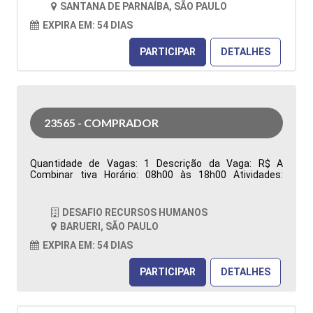
SANTANA DE PARNAÍBA, SÃO PAULO
Características Comportamentais:
EXPIRA EM: 54 DIAS
PARTICIPAR
DETALHES
23565 - COMPRADOR
Quantidade de Vagas: 1 Descrição da Vaga: R$ A
Combinar tiva Horário: 08h00 às 18h00 Atividades:
Responsável pela aquisição de materiais (Manutenção,
Reparo e Operação), garantindo o abastecimento das
áreas produtivas e de manutenção. Atua na análise de
DESAFIO RECURSOS HUMANOS
requisições de compras, realização de cotações,
BARUERI, SÃO PAULO
negociação de preços, prazos e condições comerciais,
além da prospecção, desenvolvimento e homologação
EXPIRA EM: 54 DIAS
de fornecedores, visando qualidade, competitividade e
redução de custos. Emite e acompanha pedidos de
PARTICIPAR
DETALHES
compra, monitora prazos de entrega, resolve
divergências relacionadas à entrega, qualidade e
faturamento, analisa contratos e reajustes, identifica
oportunidades de otimização de custos e elabora