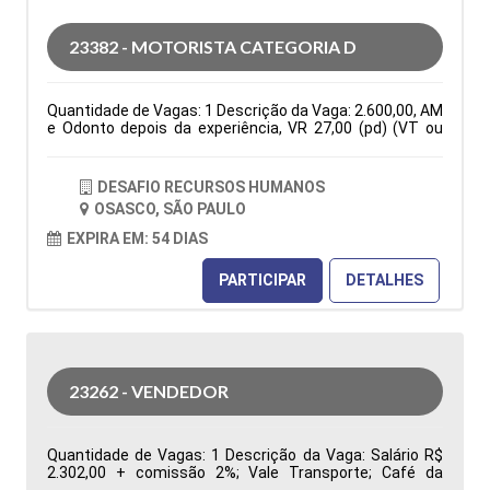
indicadores de desempenho da área de Suprimentos
para apoiar a gestão na tomada de decisões Tipo de
23382 - MOTORISTA CATEGORIA D
contratação: CLT Cidade: Barueri, SP, Brasil Área de
Atuação: Compras Período: Formação Acadêmica:
Características Comportamentais:
Quantidade de Vagas: 1 Descrição da Vaga: 2.600,00, AM
e Odonto depois da experiência, VR 27,00 (pd) (VT ou
auxilio combustível de 150,00 mês)Seg. Vida, C. Básica
De Seg a Sexta das 07:30 as 17:18. PARA VIAGENS
INTERIOR E ESTADUAIS ( VIAGENS PARA RIO DE JANEIRO
DESAFIO RECURSOS HUMANOS
E ESPIRITO SANTO Tipo de contratação: CLT Cidade:
OSASCO, SÃO PAULO
Osasco, SP, Brasil Área de Atuação: Logística Período:
Formação Acadêmica: Características
EXPIRA EM: 54 DIAS
Comportamentais:
PARTICIPAR
DETALHES
23262 - VENDEDOR
Quantidade de Vagas: 1 Descrição da Vaga: Salário R$
2.302,00 + comissão 2%; Vale Transporte; Café da
Manhã, Vale Refeição R$ 33,44; Local de trabalho: