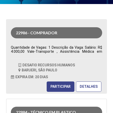
22986 - COMPRADOR
Quantidade de Vagas: 1 Descrição da Vaga: Salário: R$
4.000,00 Vale-Transporte , Assistência Médica em
grupo, Assistência Odontológica Restaurante na
Empresa, Vale Alimentação R$ 480,00 Segunda a sexta-
feira, das 07h00 às 16h48. Ensino Superior completo ou
DESAFIO RECURSOS HUMANOS
cursando Administração ou áreas correlatas
BARUERI, SÃO PAULO
Conhecimento no sistema Totvs/Datasul Tipo de
contratação: CLT Cidade: Barueri, SP, Brasil Área de
EXPIRA EM: 20 DIAS
Atuação: Compras Período: Formação Acadêmica:
Características Comportamentais:
PARTICIPAR
DETALHES
22984 - TÉCNICO EM PLASTICO