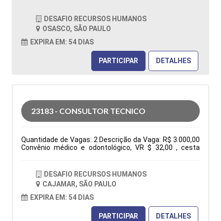
OSASCO / SÃO PAULO Horário: 08:00 - 17h45 Tipo de
contratação: CLT Cidade: Osasco, SP, Brasil Área de
DESAFIO RECURSOS HUMANOS
Atuação: Vendas Período: Formação Acadêmica:
OSASCO, SÃO PAULO
Características Comportamentais:
EXPIRA EM: 54 DIAS
PARTICIPAR
DETALHES
23183 - CONSULTOR TECNICO
Quantidade de Vagas: 2 Descrição da Vaga: R$ 3.000,00
Convênio médico e odontológico, VR $ 32,00 , cesta
básica e seguro de vida. De segunda à sexta das 7:30h
às 17:18h Elaboração de orçamentos, pedidos, follow
up, negociações, atendimento ao cliente via fone, e-mail
DESAFIO RECURSOS HUMANOS
e whatsapp, participação em feira e eventos. Tipo de
CAJAMAR, SÃO PAULO
contratação: CLT Cidade: Cajamar, SP, Brasil Área de
Atuação: Administração Comercial/Vendas Período:
EXPIRA EM: 54 DIAS
Formação Acadêmica: Características
Comportamentais:
PARTICIPAR
DETALHES