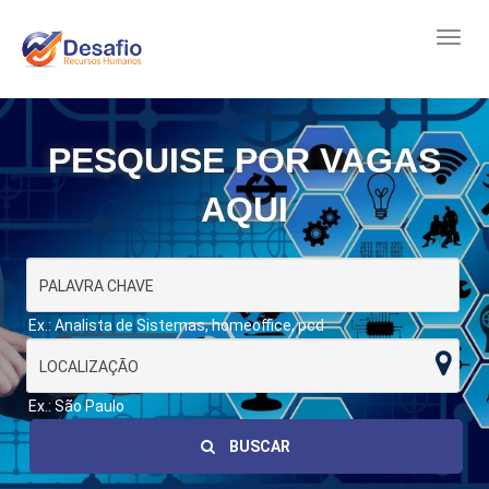
PESQUISE POR VAGAS
AQUI
Ex.: Analista de Sistemas, homeoffice, pcd
Ex.: São Paulo
BUSCAR