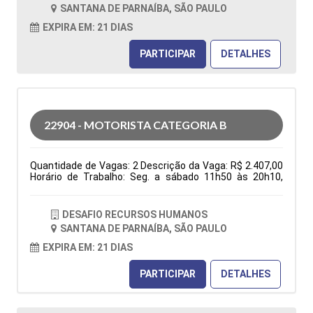
folga na semana e 1 domingo por mês), ter
SANTANA DE PARNAÍBA, SÃO PAULO
disponibilidade de horário. Tipo de contratação: CLT
Cidade: Santana de Parnaíba, SP, Brasil Área de Atuação:
EXPIRA EM: 21 DIAS
Logística Período: Formação Acadêmica:
Características Comportamentais:
PARTICIPAR
DETALHES
22904 - MOTORISTA CATEGORIA B
Quantidade de Vagas: 2 Descrição da Vaga: R$ 2.407,00
Horário de Trabalho: Seg. a sábado 11h50 às 20h10,
domingo 06h30 às 13h30, escala 6x1 (1 folga na
semana e 1 domingo por mês), ter disponibilidade de
horário. Benefícios: Vale transporte ou vale combustível;
DESAFIO RECURSOS HUMANOS
após 3 meses: Vale alimentação R$ 150,00 e Golden
SANTANA DE PARNAÍBA, SÃO PAULO
farma Entregas nas residencias Tipo de contratação:
CLT Cidade: Santana de Parnaíba, SP, Brasil Área de
EXPIRA EM: 21 DIAS
Atuação: Logística Período: Formação Acadêmica:
Características Comportamentais:
PARTICIPAR
DETALHES