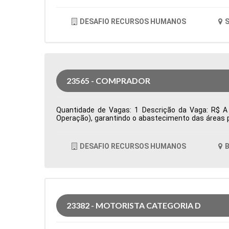
DESAFIO RECURSOS HUMANOS
S
23565 - COMPRADOR
Quantidade de Vagas: 1 Descrição da Vaga: R$ A 
Operação), garantindo o abastecimento das áreas p
prazos e condições comerciais, além da prospecçã
acompanha pedidos de compra, monitora prazos de en
oportunidades de otimização de custos e elabora i
DESAFIO RECURSOS HUMANOS
B
Cidade: Barueri, SP, Brasil Área de Atuação: Compr
23382 - MOTORISTA CATEGORIA D