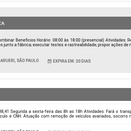
CA
binar Beneficios Horário: 08:00 às 18:00 (presencial) Atividades: Re
s junto a fábrica; executar testes e rastreabilidade; propor ações de
de Possuir CNH Disponibilidade para viagens; Tipo de contratação
ticas Comportamentais:
ARUERI, SÃO PAULO
EXPIRA EM: 20 DIAS
8,41 Segunda a sexta-feira das 8h as 18h Atividades: Fará o transpo
culo e CNH. Atuação com remoção de veículos avariados, socorro m
itos: Necessário ter experiência e CNH categoria E Tipo de contrataç
ticas Comportamentais: