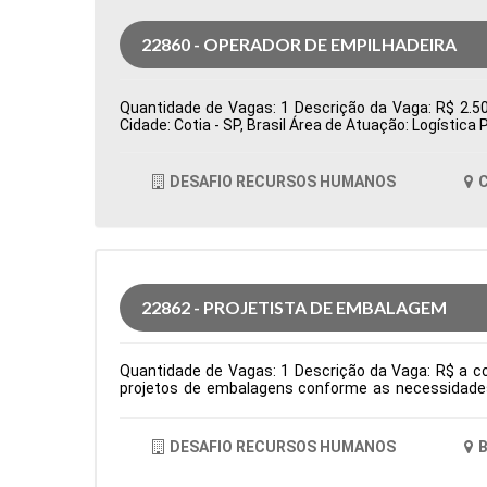
22860 - OPERADOR DE EMPILHADEIRA
Quantidade de Vagas: 1 Descrição da Vaga: R$ 2.500
Cidade: Cotia - SP, Brasil Área de Atuação: Logísti
DESAFIO RECURSOS HUMANOS
C
22862 - PROJETISTA DE EMBALAGEM
Quantidade de Vagas: 1 Descrição da Vaga: R$ a co
projetos de embalagens conforme as necessidades 
criação de amostras, testes e lotes piloto, garanti
interface entre as áreas de P&D, Comercial e Pro
facas para embalagens, definindo áreas de reserva d
DESAFIO RECURSOS HUMANOS
B
área e necessidades dos processos produtivos. Tipo
Comportamentais: