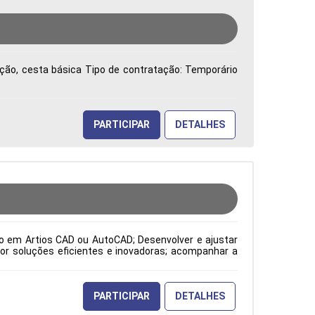
vação, cesta básica Tipo de contratação: Temporário
PARTICIPAR
DETALHES
to em Artios CAD ou AutoCAD; Desenvolver e ajustar
or soluções eficientes e inovadoras; acompanhar a
o atendimento às expectativas do cliente; atuar como
orme os padrões ISO; além de elaborar desenhos de
pecificações dos clientes, solicitações da gestão da
odução Período: Formação Acadêmica: Características
PARTICIPAR
DETALHES