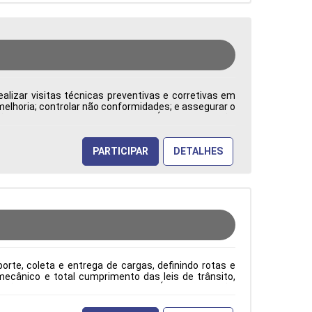
alizar visitas técnicas preventivas e corretivas em
 melhoria; controlar não conformidades; e assegurar o
: CLT Cidade: Barueri, SP, Brasil Área de Atuação:
PARTICIPAR
DETALHES
rte, coleta e entrega de cargas, definindo rotas e
ecânico e total cumprimento das leis de trânsito,
ão: CLT Cidade: Barueri, SP, Brasil Área de Atuação: