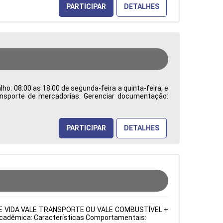
PARTICIPAR
DETALHES
ho: 08:00 as 18:00 de segunda-feira a quinta-feira, e
ransporte de mercadorias. Gerenciar documentação:
os processos de comércio internacional e trabalhar
dentificar e solucionar problemas burocráticos e
a de Atuação: Administração de Empresas Período:
PARTICIPAR
DETALHES
URO DE VIDA VALE TRANSPORTE OU VALE COMBUSTÍVEL +
o Acadêmica: Características Comportamentais: