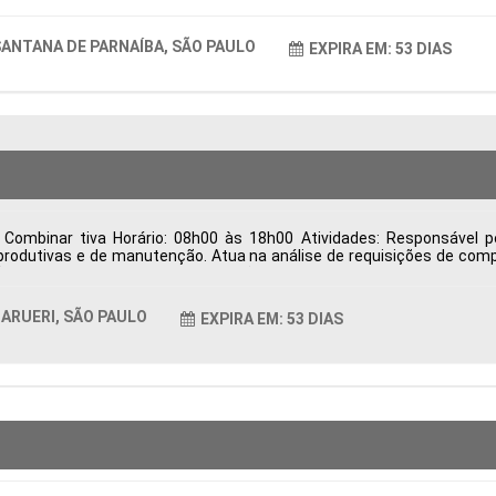
ANTANA DE PARNAÍBA, SÃO PAULO
EXPIRA EM: 53 DIAS
Combinar tiva Horário: 08h00 às 18h00 Atividades: Responsável p
rodutivas e de manutenção. Atua na análise de requisições de comp
o, desenvolvimento e homologação de fornecedores, visando qualid
trega, resolve divergências relacionadas à entrega, qualidade e fat
ndicadores de desempenho da área de Suprimentos para apoiar a ges
ARUERI, SÃO PAULO
EXPIRA EM: 53 DIAS
as Período: Formação Acadêmica: Características Comportamentais: