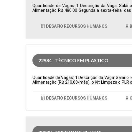
Quantidade de Vagas: 1 Descrição da Vaga: Salário
Alimentação R$ 480,00 Segunda a sexta-feira, da
Totvs/Datasul Tipo de contratação: CLT Cidade: Bar
DESAFIO RECURSOS HUMANOS
B
22984 - TÉCNICO EM PLASTICO
Quantidade de Vagas: 1 Descrição da Vaga: Salário: E
Alimentação (R$ 210,00/mês). o Kit Limpeza o PLR o
(cartão alimentação: R$ 210,00/bimestral) Principa
fino de produção e testes de qualidade de peças. Sub
de contratação: Temporário Cidade: Osasco, SP, Br
DESAFIO RECURSOS HUMANOS
O