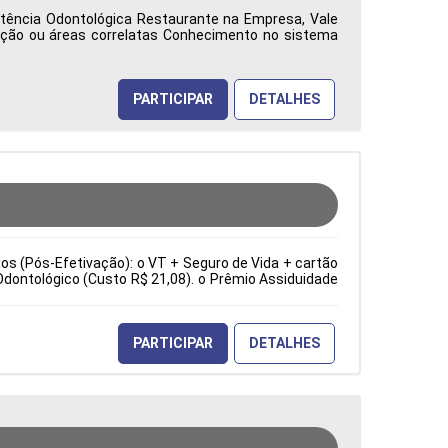
istência Odontológica Restaurante na Empresa, Vale
ação ou áreas correlatas Conhecimento no sistema
ca: Características Comportamentais:
PARTICIPAR
DETALHES
cios (Pós-Efetivação): o VT + Seguro de Vida + cartão
Odontológico (Custo R$ 21,08). o Prêmio Assiduidade
e sopradoras. Troca de ferramentas e moldes. Ajuste
ia). Inspeção visual e dimensional dos produtos. Tipo
erísticas Comportamentais:
PARTICIPAR
DETALHES