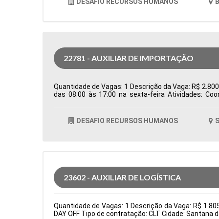
DESAFIO RECURSOS HUMANOS
B
22781 - AUXILIAR DE IMPORTAÇÃO
Quantidade de Vagas: 1 Descrição da Vaga: R$ 2.800,0
das 08:00 às 17:00 na sexta-feira Atividades: Co
Controlar e processar os documentos de importação
em conjunto com o despachante aduaneiro para ga
logísticos, como erros em agendamentos ou docum
DESAFIO RECURSOS HUMANOS
S
Formação Acadêmica: Características Comportamen
23602 - AUXILIAR DE LOGÍSTICA
Quantidade de Vagas: 1 Descrição da Vaga: R$ 1.8
DAY OFF Tipo de contratação: CLT Cidade: Santana d