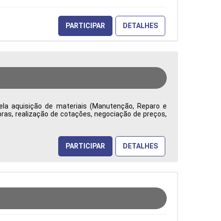
PARTICIPAR
DETALHES
ela aquisição de materiais (Manutenção, Reparo e
ras, realização de cotações, negociação de preços,
ade, competitividade e redução de custos. Emite e
uramento, analisa contratos e reajustes, identifica
tão na tomada de decisões Tipo de contratação: CLT
PARTICIPAR
DETALHES