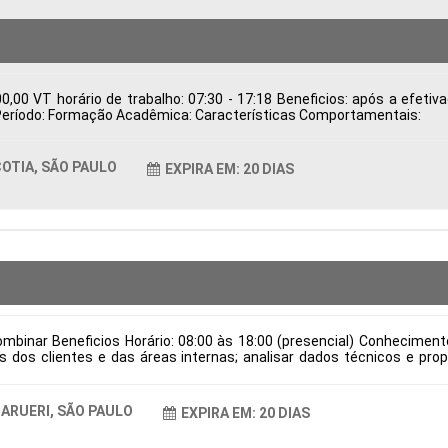
,00 VT horário de trabalho: 07:30 - 17:18 Beneficios: após a efeti
ca Período: Formação Acadêmica: Características Comportamentais:
OTIA, SÃO PAULO
EXPIRA EM: 20 DIAS
mbinar Beneficios Horário: 08:00 às 18:00 (presencial) Conhecimen
dos clientes e das áreas internas; analisar dados técnicos e prop
ndo qualidade e viabilidade; validar desenhos técnicos, assegurando 
dução; manter a documentação técnica organizada e atualizada conf
e verniz e locais para aplicação de cola, em conformidade com as es
ARUERI, SÃO PAULO
EXPIRA EM: 20 DIAS
 de contratação: CLT Cidade: Barueri, SP, Brasil Área de Atuação: Pr