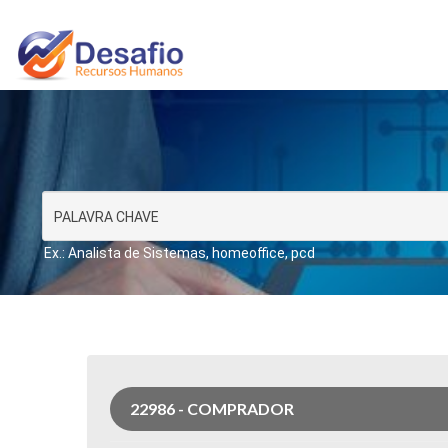
Ex.: Analista de Sistemas, homeoffice, pcd
22986 - COMPRADOR