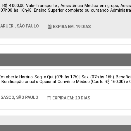
: R$ 4.000,00 Vale-Transporte , Assistência Médica em grupo, Ass
s 07h00 às 16h48. Ensino Superior completo ou cursando Administr
ueri, SP, Brasil Área de Atuação: Compras Período: Formação Acadêmi
ARUERI, SÃO PAULO
EXPIRA EM: 19 DIAS
m aberto Horário: Seg. a Qui. (07h às 17h) | Sex. (07h às 16h). Benefí
 Bonificação anual o Opcional: Convênio Médico (Custo R$ 160,00) e 
is Responsabilidades Preparação e regulagem completa de injetoras 
stituir por (Atuar em melhorias contínuas de produtividade e eficiênc
asil Área de Atuação: Produção Período: Formação Acadêmica: Caract
SASCO, SÃO PAULO
EXPIRA EM: 20 DIAS