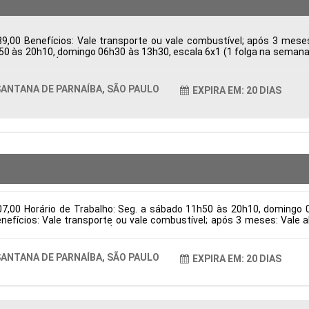
9,00 Benefícios: Vale transporte ou vale combustível; após 3 mes
h50 às 20h10, domingo 06h30 às 13h30, escala 6x1 (1 folga na semana e
ba, SP, Brasil Área de Atuação: Logística Período: Formação Acadêmic
ANTANA DE PARNAÍBA, SÃO PAULO
EXPIRA EM: 20 DIAS
07,00 Horário de Trabalho: Seg. a sábado 11h50 às 20h10, domingo 
Benefícios: Vale transporte ou vale combustível; após 3 meses: Val
na de Parnaíba, SP, Brasil Área de Atuação: Logística Período: Forma
ANTANA DE PARNAÍBA, SÃO PAULO
EXPIRA EM: 20 DIAS