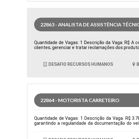
22863 - ANALISTA DE ASSISTÊNCIA TÉCNI
Quantidade de Vagas: 1 Descrição da Vaga: R$ A com
clientes; gerenciar e tratar reclamações dos produto
cumprimento dos processos e do sistema de qualida
Produção Período: Formação Acadêmica: Caracterís
DESAFIO RECURSOS HUMANOS
B
22864 - MOTORISTA CARRETEIRO
Quantidade de Vagas: 1 Descrição da Vaga: R$ 3.78
garantindo a regularidade da documentação do veí
normas de segurança e diretrizes da empresa. Requis
Logística Período: Formação Acadêmica: Caracterís