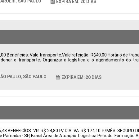
ARUERI, SÃO PAULO
EXPIRA EM: 20 DIAS
0 Beneficios: Vale transporte.Vale refeição: R$40,00 Horário de trabal
ordenar o transporte: Organizar a logística e o agendamento do t
 e exportação, como notas fiscais. Acompanhar processos: Monitorar 
rantir o cumprimento das regulamentações. Resolver pendências: I
entos Tipo de contratação: CLT Cidade: São Paulo, SP, Brasil Áre
ÃO PAULO, SÃO PAULO
EXPIRA EM: 20 DIAS
tais:
05,43 BENEFICÍOS: VR: R$ 24,80 P/ DIA. VA: R$ 174,10 P/MÊS. SEG
e Parnaíba - SP, Brasil Área de Atuação: Logística Período: Formaçã