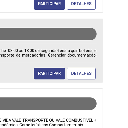
PARTICIPAR
DETALHES
ho: 08:00 as 18:00 de segunda-feira a quinta-feira, e
ransporte de mercadorias. Gerenciar documentação:
os processos de comércio internacional e trabalhar
dentificar e solucionar problemas burocráticos e
a de Atuação: Administração de Empresas Período:
PARTICIPAR
DETALHES
URO DE VIDA VALE TRANSPORTE OU VALE COMBUSTÍVEL +
o Acadêmica: Características Comportamentais: