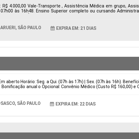
: R$ 4.000,00 Vale-Transporte , Assistência Médica em grupo, Ass
s 07h00 às 16h48. Ensino Superior completo ou cursando Administr
ueri, SP, Brasil Área de Atuação: Compras Período: Formação Acadêmi
ARUERI, SÃO PAULO
EXPIRA EM: 21 DIAS
m aberto Horário: Seg. a Qui. (07h às 17h) | Sex. (07h às 16h). Benefí
 Bonificação anual o Opcional: Convênio Médico (Custo R$ 160,00) e 
is Responsabilidades Preparação e regulagem completa de injetoras 
stituir por (Atuar em melhorias contínuas de produtividade e eficiênc
asil Área de Atuação: Produção Período: Formação Acadêmica: Caract
SASCO, SÃO PAULO
EXPIRA EM: 22 DIAS