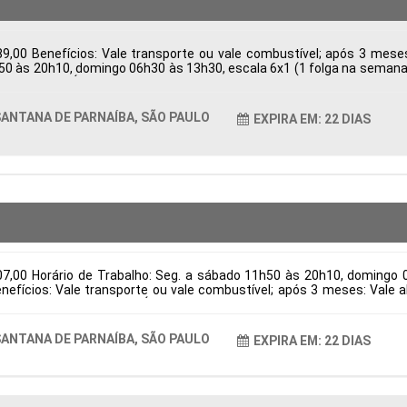
9,00 Benefícios: Vale transporte ou vale combustível; após 3 mes
h50 às 20h10, domingo 06h30 às 13h30, escala 6x1 (1 folga na semana e
ba, SP, Brasil Área de Atuação: Logística Período: Formação Acadêmic
ANTANA DE PARNAÍBA, SÃO PAULO
EXPIRA EM: 22 DIAS
07,00 Horário de Trabalho: Seg. a sábado 11h50 às 20h10, domingo 
Benefícios: Vale transporte ou vale combustível; após 3 meses: Val
na de Parnaíba, SP, Brasil Área de Atuação: Logística Período: Forma
ANTANA DE PARNAÍBA, SÃO PAULO
EXPIRA EM: 22 DIAS