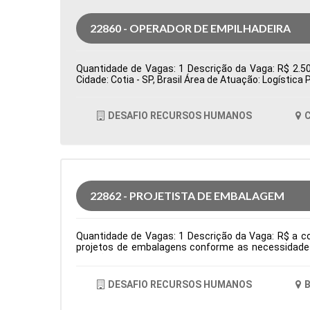
22860 - OPERADOR DE EMPILHADEIRA
Quantidade de Vagas: 1 Descrição da Vaga: R$ 2.500
Cidade: Cotia - SP, Brasil Área de Atuação: Logísti
DESAFIO RECURSOS HUMANOS
C
22862 - PROJETISTA DE EMBALAGEM
Quantidade de Vagas: 1 Descrição da Vaga: R$ a co
projetos de embalagens conforme as necessidades 
criação de amostras, testes e lotes piloto, garanti
interface entre as áreas de P&D, Comercial e Pro
facas para embalagens, definindo áreas de reserva d
DESAFIO RECURSOS HUMANOS
B
área e necessidades dos processos produtivos. Tipo
Comportamentais: