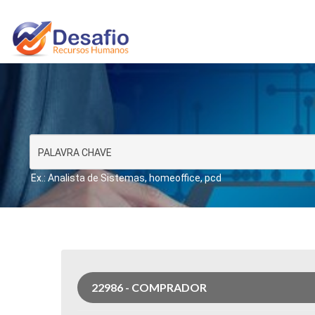
Ex.: Analista de Sistemas, homeoffice, pcd
22986 - COMPRADOR