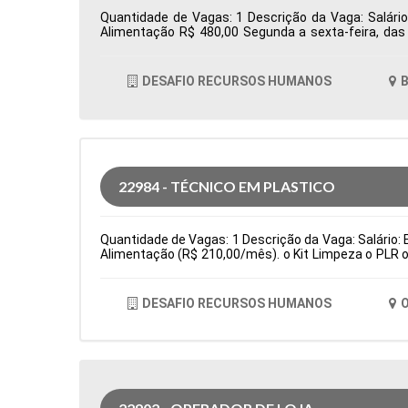
Quantidade de Vagas: 1 Descrição da Vaga: Salário
Alimentação R$ 480,00 Segunda a sexta-feira, da
Totvs/Datasul Tipo de contratação: CLT Cidade: Bar
DESAFIO RECURSOS HUMANOS
B
22984 - TÉCNICO EM PLASTICO
Quantidade de Vagas: 1 Descrição da Vaga: Salário: E
Alimentação (R$ 210,00/mês). o Kit Limpeza o PLR o
(cartão alimentação: R$ 210,00/bimestral) Principa
fino de produção e testes de qualidade de peças. Sub
de contratação: Temporário Cidade: Osasco, SP, Br
DESAFIO RECURSOS HUMANOS
O