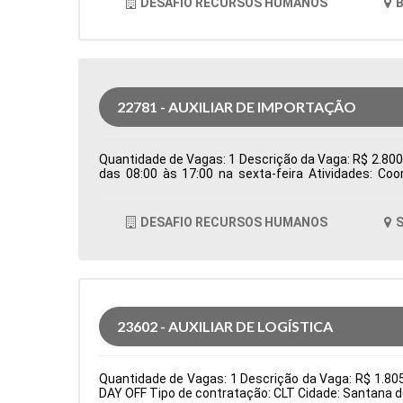
DESAFIO RECURSOS HUMANOS
B
22781 - AUXILIAR DE IMPORTAÇÃO
Quantidade de Vagas: 1 Descrição da Vaga: R$ 2.800,0
das 08:00 às 17:00 na sexta-feira Atividades: Co
Controlar e processar os documentos de importação
em conjunto com o despachante aduaneiro para ga
logísticos, como erros em agendamentos ou docum
DESAFIO RECURSOS HUMANOS
S
Formação Acadêmica: Características Comportamen
23602 - AUXILIAR DE LOGÍSTICA
Quantidade de Vagas: 1 Descrição da Vaga: R$ 1.8
DAY OFF Tipo de contratação: CLT Cidade: Santana d