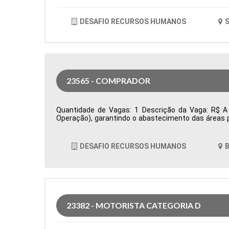
DESAFIO RECURSOS HUMANOS
S
23565 - COMPRADOR
Quantidade de Vagas: 1 Descrição da Vaga: R$ A 
Operação), garantindo o abastecimento das áreas p
prazos e condições comerciais, além da prospecçã
acompanha pedidos de compra, monitora prazos de en
oportunidades de otimização de custos e elabora i
DESAFIO RECURSOS HUMANOS
B
Cidade: Barueri, SP, Brasil Área de Atuação: Compr
23382 - MOTORISTA CATEGORIA D