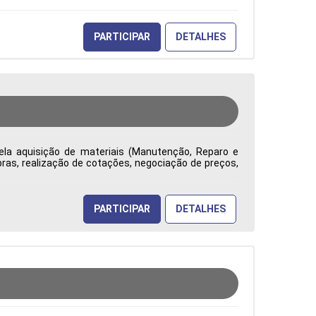
PARTICIPAR
DETALHES
ela aquisição de materiais (Manutenção, Reparo e
ras, realização de cotações, negociação de preços,
ade, competitividade e redução de custos. Emite e
uramento, analisa contratos e reajustes, identifica
tão na tomada de decisões Tipo de contratação: CLT
PARTICIPAR
DETALHES