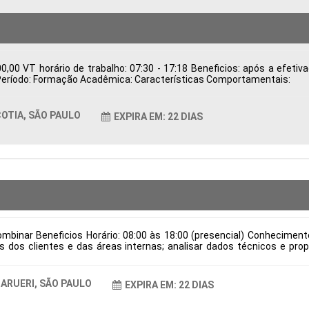
,00 VT horário de trabalho: 07:30 - 17:18 Beneficios: após a efeti
ca Período: Formação Acadêmica: Características Comportamentais:
OTIA, SÃO PAULO
EXPIRA EM: 22 DIAS
mbinar Beneficios Horário: 08:00 às 18:00 (presencial) Conhecimen
dos clientes e das áreas internas; analisar dados técnicos e prop
ndo qualidade e viabilidade; validar desenhos técnicos, assegurando 
dução; manter a documentação técnica organizada e atualizada conf
e verniz e locais para aplicação de cola, em conformidade com as es
ARUERI, SÃO PAULO
EXPIRA EM: 22 DIAS
 de contratação: CLT Cidade: Barueri, SP, Brasil Área de Atuação: Pr