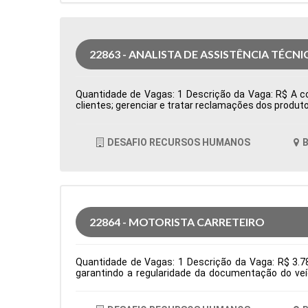
22863 - ANALISTA DE ASSISTÊNCIA TÉCNI
Quantidade de Vagas: 1 Descrição da Vaga: R$ A com
clientes; gerenciar e tratar reclamações dos produto
cumprimento dos processos e do sistema de qualida
Produção Período: Formação Acadêmica: Caracterís
DESAFIO RECURSOS HUMANOS
B
22864 - MOTORISTA CARRETEIRO
Quantidade de Vagas: 1 Descrição da Vaga: R$ 3.78
garantindo a regularidade da documentação do veí
normas de segurança e diretrizes da empresa. Requis
Logística Período: Formação Acadêmica: Caracterís