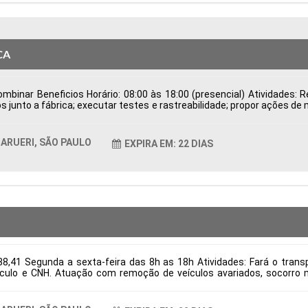
CA
binar Beneficios Horário: 08:00 às 18:00 (presencial) Atividades: Re
s junto a fábrica; executar testes e rastreabilidade; propor ações de
de Possuir CNH Disponibilidade para viagens; Tipo de contratação
ticas Comportamentais:
ARUERI, SÃO PAULO
EXPIRA EM: 22 DIAS
8,41 Segunda a sexta-feira das 8h as 18h Atividades: Fará o transpo
culo e CNH. Atuação com remoção de veículos avariados, socorro m
itos: Necessário ter experiência e CNH categoria E Tipo de contrataç
ticas Comportamentais: