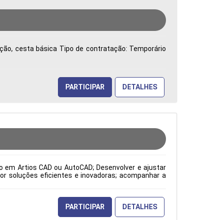
vação, cesta básica Tipo de contratação: Temporário
PARTICIPAR
DETALHES
to em Artios CAD ou AutoCAD; Desenvolver e ajustar
or soluções eficientes e inovadoras; acompanhar a
o atendimento às expectativas do cliente; atuar como
orme os padrões ISO; além de elaborar desenhos de
pecificações dos clientes, solicitações da gestão da
odução Período: Formação Acadêmica: Características
PARTICIPAR
DETALHES