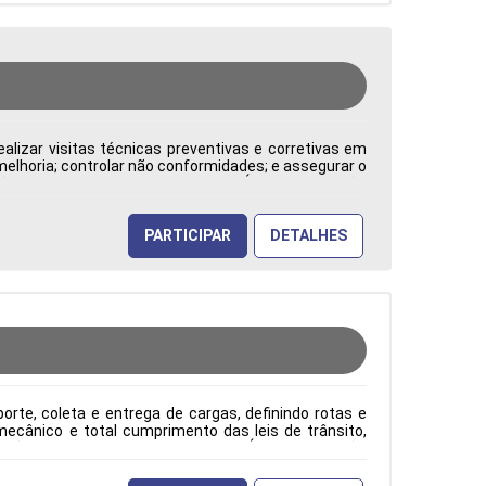
alizar visitas técnicas preventivas e corretivas em
 melhoria; controlar não conformidades; e assegurar o
: CLT Cidade: Barueri, SP, Brasil Área de Atuação:
PARTICIPAR
DETALHES
rte, coleta e entrega de cargas, definindo rotas e
ecânico e total cumprimento das leis de trânsito,
ão: CLT Cidade: Barueri, SP, Brasil Área de Atuação: