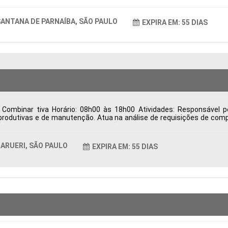
ANTANA DE PARNAÍBA, SÃO PAULO
EXPIRA EM: 55 DIAS
Combinar tiva Horário: 08h00 às 18h00 Atividades: Responsável p
rodutivas e de manutenção. Atua na análise de requisições de comp
o, desenvolvimento e homologação de fornecedores, visando qualid
trega, resolve divergências relacionadas à entrega, qualidade e fat
ndicadores de desempenho da área de Suprimentos para apoiar a ges
ARUERI, SÃO PAULO
EXPIRA EM: 55 DIAS
as Período: Formação Acadêmica: Características Comportamentais: