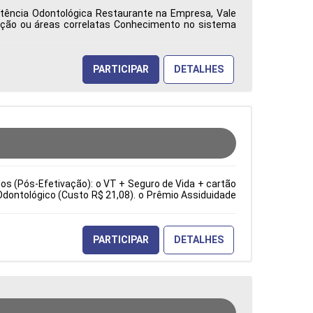
istência Odontológica Restaurante na Empresa, Vale
ação ou áreas correlatas Conhecimento no sistema
ca: Características Comportamentais:
PARTICIPAR
DETALHES
cios (Pós-Efetivação): o VT + Seguro de Vida + cartão
Odontológico (Custo R$ 21,08). o Prêmio Assiduidade
e sopradoras. Troca de ferramentas e moldes. Ajuste
ia). Inspeção visual e dimensional dos produtos. Tipo
erísticas Comportamentais:
PARTICIPAR
DETALHES