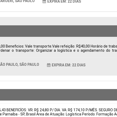
ARUERI, SÃO PAULO
EXPIRA EM: 22 DIAS
0 Beneficios: Vale transporte.Vale refeição: R$40,00 Horário de trabal
ordenar o transporte: Organizar a logística e o agendamento do t
 e exportação, como notas fiscais. Acompanhar processos: Monitorar 
rantir o cumprimento das regulamentações. Resolver pendências: I
entos Tipo de contratação: CLT Cidade: São Paulo, SP, Brasil Áre
ÃO PAULO, SÃO PAULO
EXPIRA EM: 22 DIAS
tais:
05,43 BENEFICÍOS: VR: R$ 24,80 P/ DIA. VA: R$ 174,10 P/MÊS. SEG
e Parnaíba - SP, Brasil Área de Atuação: Logística Período: Formaçã