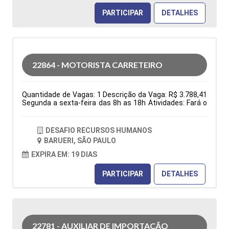
Cidade: Barueri, SP, Brasil Área de Atuação: Produção
PARTICIPAR
DETALHES
Período: Formação Acadêmica: Características
Comportamentais:
22864 - MOTORISTA CARRETEIRO
Quantidade de Vagas: 1 Descrição da Vaga: R$ 3.788,41
Segunda a sexta-feira das 8h as 18h Atividades: Fará o
transporte, coleta e entrega de cargas, definindo rotas
e garantindo a regularidade da documentação do
veículo e CNH. Atuação com remoção de veículos
DESAFIO RECURSOS HUMANOS
avariados, socorro mecânico e total cumprimento das
BARUERI, SÃO PAULO
leis de trânsito, normas de segurança e diretrizes da
empresa. Requisitos: Necessário ter experiência e CNH
EXPIRA EM: 19 DIAS
categoria E Tipo de contratação: CLT Cidade: Barueri, SP,
Brasil Área de Atuação: Logística Período: Formação
PARTICIPAR
DETALHES
Acadêmica: Características Comportamentais:
22781 - AUXILIAR DE IMPORTAÇÃO