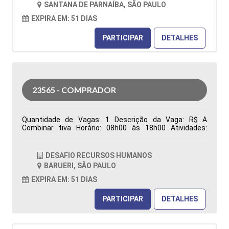
SANTANA DE PARNAÍBA, SÃO PAULO
Características Comportamentais:
EXPIRA EM: 51 DIAS
PARTICIPAR
DETALHES
23565 - COMPRADOR
Quantidade de Vagas: 1 Descrição da Vaga: R$ A
Combinar tiva Horário: 08h00 às 18h00 Atividades:
Responsável pela aquisição de materiais (Manutenção,
Reparo e Operação), garantindo o abastecimento das
áreas produtivas e de manutenção. Atua na análise de
DESAFIO RECURSOS HUMANOS
requisições de compras, realização de cotações,
BARUERI, SÃO PAULO
negociação de preços, prazos e condições comerciais,
além da prospecção, desenvolvimento e homologação
EXPIRA EM: 51 DIAS
de fornecedores, visando qualidade, competitividade e
redução de custos. Emite e acompanha pedidos de
PARTICIPAR
DETALHES
compra, monitora prazos de entrega, resolve
divergências relacionadas à entrega, qualidade e
faturamento, analisa contratos e reajustes, identifica
oportunidades de otimização de custos e elabora