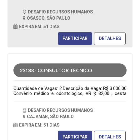
OSASCO / SÃO PAULO Horário: 08:00 - 17h45 Tipo de
contratação: CLT Cidade: Osasco, SP, Brasil Área de
DESAFIO RECURSOS HUMANOS
Atuação: Vendas Período: Formação Acadêmica:
OSASCO, SÃO PAULO
Características Comportamentais:
EXPIRA EM: 51 DIAS
PARTICIPAR
DETALHES
23183 - CONSULTOR TECNICO
Quantidade de Vagas: 2 Descrição da Vaga: R$ 3.000,00
Convênio médico e odontológico, VR $ 32,00 , cesta
básica e seguro de vida. De segunda à sexta das 7:30h
às 17:18h Elaboração de orçamentos, pedidos, follow
up, negociações, atendimento ao cliente via fone, e-mail
DESAFIO RECURSOS HUMANOS
e whatsapp, participação em feira e eventos. Tipo de
CAJAMAR, SÃO PAULO
contratação: CLT Cidade: Cajamar, SP, Brasil Área de
Atuação: Administração Comercial/Vendas Período:
EXPIRA EM: 51 DIAS
Formação Acadêmica: Características
Comportamentais:
PARTICIPAR
DETALHES