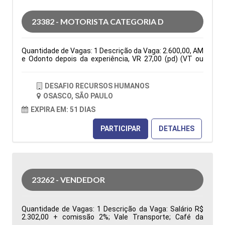
indicadores de desempenho da área de Suprimentos
para apoiar a gestão na tomada de decisões Tipo de
23382 - MOTORISTA CATEGORIA D
contratação: CLT Cidade: Barueri, SP, Brasil Área de
Atuação: Compras Período: Formação Acadêmica:
Características Comportamentais:
Quantidade de Vagas: 1 Descrição da Vaga: 2.600,00, AM
e Odonto depois da experiência, VR 27,00 (pd) (VT ou
auxilio combustível de 150,00 mês)Seg. Vida, C. Básica
De Seg a Sexta das 07:30 as 17:18. PARA VIAGENS
INTERIOR E ESTADUAIS ( VIAGENS PARA RIO DE JANEIRO
DESAFIO RECURSOS HUMANOS
E ESPIRITO SANTO Tipo de contratação: CLT Cidade:
OSASCO, SÃO PAULO
Osasco, SP, Brasil Área de Atuação: Logística Período:
Formação Acadêmica: Características
EXPIRA EM: 51 DIAS
Comportamentais:
PARTICIPAR
DETALHES
23262 - VENDEDOR
Quantidade de Vagas: 1 Descrição da Vaga: Salário R$
2.302,00 + comissão 2%; Vale Transporte; Café da
Manhã, Vale Refeição R$ 33,44; Local de trabalho: