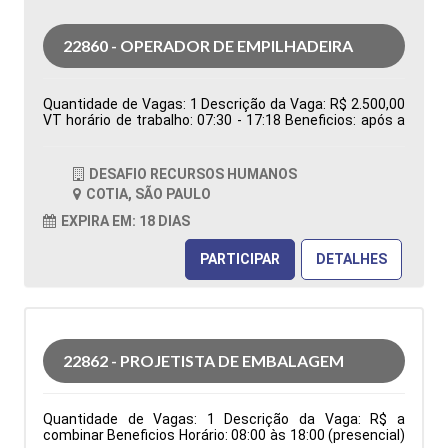
22860 - OPERADOR DE EMPILHADEIRA
Quantidade de Vagas: 1 Descrição da Vaga: R$ 2.500,00
VT horário de trabalho: 07:30 - 17:18 Beneficios: após a
efetivação, cesta básica Tipo de contratação:
Temporário Cidade: Cotia - SP, Brasil Área de Atuação:
Logística Período: Formação Acadêmica:
DESAFIO RECURSOS HUMANOS
Características Comportamentais:
COTIA, SÃO PAULO
EXPIRA EM: 18 DIAS
PARTICIPAR
DETALHES
22862 - PROJETISTA DE EMBALAGEM
Quantidade de Vagas: 1 Descrição da Vaga: R$ a
combinar Beneficios Horário: 08:00 às 18:00 (presencial)