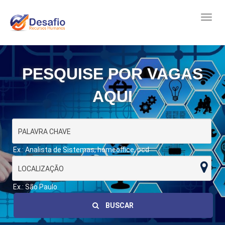
PESQUISE POR VAGAS
AQUI
Ex.: Analista de Sistemas, homeoffice, pcd
Ex.: São Paulo
BUSCAR