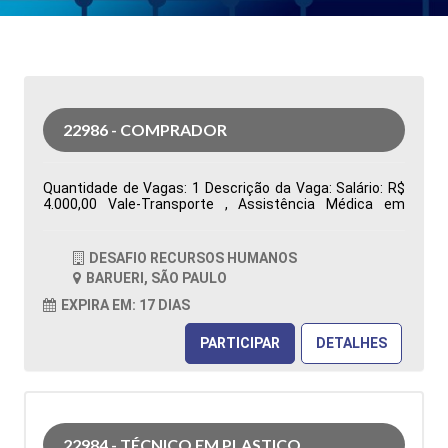
22986 - COMPRADOR
Quantidade de Vagas: 1 Descrição da Vaga: Salário: R$
4.000,00 Vale-Transporte , Assistência Médica em
grupo, Assistência Odontológica Restaurante na
Empresa, Vale Alimentação R$ 480,00 Segunda a sexta-
feira, das 07h00 às 16h48. Ensino Superior completo ou
DESAFIO RECURSOS HUMANOS
cursando Administração ou áreas correlatas
BARUERI, SÃO PAULO
Conhecimento no sistema Totvs/Datasul Tipo de
contratação: CLT Cidade: Barueri, SP, Brasil Área de
EXPIRA EM: 17 DIAS
Atuação: Compras Período: Formação Acadêmica:
Características Comportamentais:
PARTICIPAR
DETALHES
22984 - TÉCNICO EM PLASTICO