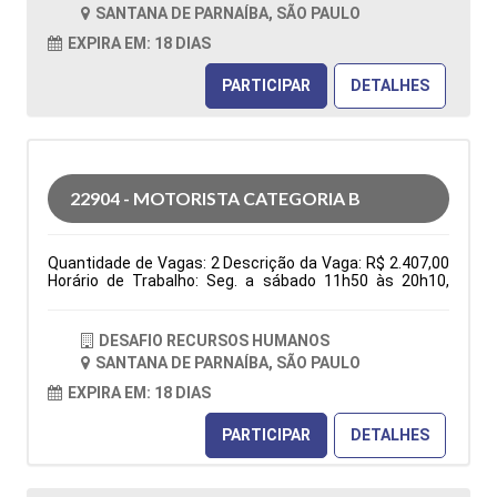
folga na semana e 1 domingo por mês), ter
SANTANA DE PARNAÍBA, SÃO PAULO
disponibilidade de horário. Tipo de contratação: CLT
Cidade: Santana de Parnaíba, SP, Brasil Área de Atuação:
EXPIRA EM: 18 DIAS
Logística Período: Formação Acadêmica:
Características Comportamentais:
PARTICIPAR
DETALHES
22904 - MOTORISTA CATEGORIA B
Quantidade de Vagas: 2 Descrição da Vaga: R$ 2.407,00
Horário de Trabalho: Seg. a sábado 11h50 às 20h10,
domingo 06h30 às 13h30, escala 6x1 (1 folga na
semana e 1 domingo por mês), ter disponibilidade de
horário. Benefícios: Vale transporte ou vale combustível;
DESAFIO RECURSOS HUMANOS
após 3 meses: Vale alimentação R$ 150,00 e Golden
SANTANA DE PARNAÍBA, SÃO PAULO
farma Entregas nas residencias Tipo de contratação:
CLT Cidade: Santana de Parnaíba, SP, Brasil Área de
EXPIRA EM: 18 DIAS
Atuação: Logística Período: Formação Acadêmica:
Características Comportamentais:
PARTICIPAR
DETALHES