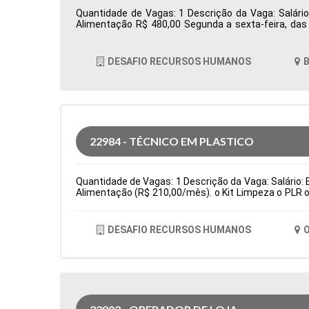
Quantidade de Vagas: 1 Descrição da Vaga: Salário
Alimentação R$ 480,00 Segunda a sexta-feira, da
Totvs/Datasul Tipo de contratação: CLT Cidade: Bar
DESAFIO RECURSOS HUMANOS
B
22984 - TÉCNICO EM PLASTICO
Quantidade de Vagas: 1 Descrição da Vaga: Salário: E
Alimentação (R$ 210,00/mês). o Kit Limpeza o PLR o
(cartão alimentação: R$ 210,00/bimestral) Principa
fino de produção e testes de qualidade de peças. Sub
de contratação: Temporário Cidade: Osasco, SP, Br
DESAFIO RECURSOS HUMANOS
O