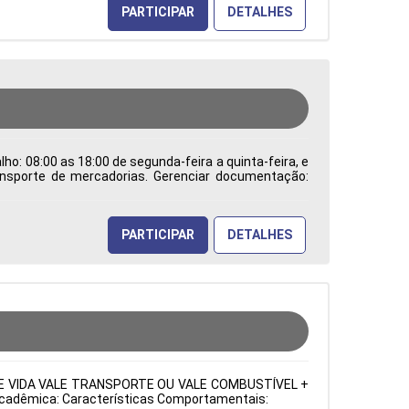
PARTICIPAR
DETALHES
ho: 08:00 as 18:00 de segunda-feira a quinta-feira, e
ransporte de mercadorias. Gerenciar documentação:
os processos de comércio internacional e trabalhar
dentificar e solucionar problemas burocráticos e
a de Atuação: Administração de Empresas Período:
PARTICIPAR
DETALHES
URO DE VIDA VALE TRANSPORTE OU VALE COMBUSTÍVEL +
o Acadêmica: Características Comportamentais: