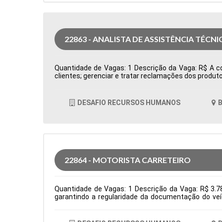
22863 - ANALISTA DE ASSISTÊNCIA TÉCNI
Quantidade de Vagas: 1 Descrição da Vaga: R$ A com
clientes; gerenciar e tratar reclamações dos produto
cumprimento dos processos e do sistema de qualida
Produção Período: Formação Acadêmica: Caracterís
DESAFIO RECURSOS HUMANOS
B
22864 - MOTORISTA CARRETEIRO
Quantidade de Vagas: 1 Descrição da Vaga: R$ 3.78
garantindo a regularidade da documentação do veí
normas de segurança e diretrizes da empresa. Requis
Logística Período: Formação Acadêmica: Caracterís