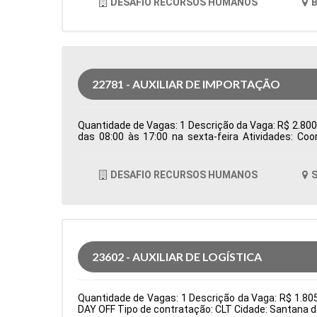
DESAFIO RECURSOS HUMANOS
B
22781 - AUXILIAR DE IMPORTAÇÃO
Quantidade de Vagas: 1 Descrição da Vaga: R$ 2.800,0
das 08:00 às 17:00 na sexta-feira Atividades: Co
Controlar e processar os documentos de importação
em conjunto com o despachante aduaneiro para ga
logísticos, como erros em agendamentos ou docum
DESAFIO RECURSOS HUMANOS
S
Formação Acadêmica: Características Comportamen
23602 - AUXILIAR DE LOGÍSTICA
Quantidade de Vagas: 1 Descrição da Vaga: R$ 1.8
DAY OFF Tipo de contratação: CLT Cidade: Santana d