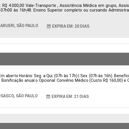
: R$ 4.000,00 Vale-Transporte , Assistência Médica em grupo, Ass
s 07h00 às 16h48. Ensino Superior completo ou cursando Administr
ueri, SP, Brasil Área de Atuação: Compras Período: Formação Acadêmi
ARUERI, SÃO PAULO
EXPIRA EM: 20 DIAS
m aberto Horário: Seg. a Qui. (07h às 17h) | Sex. (07h às 16h). Benefí
 Bonificação anual o Opcional: Convênio Médico (Custo R$ 160,00) e 
is Responsabilidades Preparação e regulagem completa de injetoras 
stituir por (Atuar em melhorias contínuas de produtividade e eficiênc
asil Área de Atuação: Produção Período: Formação Acadêmica: Caract
SASCO, SÃO PAULO
EXPIRA EM: 21 DIAS