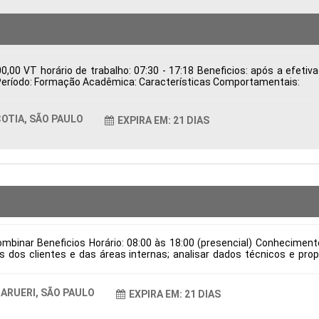
,00 VT horário de trabalho: 07:30 - 17:18 Beneficios: após a efeti
ca Período: Formação Acadêmica: Características Comportamentais:
OTIA, SÃO PAULO
EXPIRA EM: 21 DIAS
mbinar Beneficios Horário: 08:00 às 18:00 (presencial) Conhecimen
dos clientes e das áreas internas; analisar dados técnicos e prop
ndo qualidade e viabilidade; validar desenhos técnicos, assegurando 
dução; manter a documentação técnica organizada e atualizada conf
e verniz e locais para aplicação de cola, em conformidade com as es
ARUERI, SÃO PAULO
EXPIRA EM: 21 DIAS
 de contratação: CLT Cidade: Barueri, SP, Brasil Área de Atuação: Pr