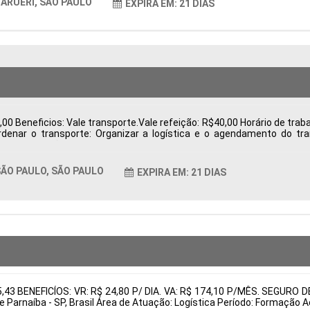
ARUERI, SÃO PAULO
EXPIRA EM: 21 DIAS
0 Beneficios: Vale transporte.Vale refeição: R$40,00 Horário de trabal
ordenar o transporte: Organizar a logística e o agendamento do t
 e exportação, como notas fiscais. Acompanhar processos: Monitorar 
rantir o cumprimento das regulamentações. Resolver pendências: I
entos Tipo de contratação: CLT Cidade: São Paulo, SP, Brasil Áre
ÃO PAULO, SÃO PAULO
EXPIRA EM: 21 DIAS
tais:
05,43 BENEFICÍOS: VR: R$ 24,80 P/ DIA. VA: R$ 174,10 P/MÊS. SEG
e Parnaíba - SP, Brasil Área de Atuação: Logística Período: Formaçã