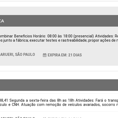
CA
binar Beneficios Horário: 08:00 às 18:00 (presencial) Atividades: Re
s junto a fábrica; executar testes e rastreabilidade; propor ações de
de Possuir CNH Disponibilidade para viagens; Tipo de contratação
ticas Comportamentais:
ARUERI, SÃO PAULO
EXPIRA EM: 21 DIAS
8,41 Segunda a sexta-feira das 8h as 18h Atividades: Fará o transpo
culo e CNH. Atuação com remoção de veículos avariados, socorro m
itos: Necessário ter experiência e CNH categoria E Tipo de contrataç
ticas Comportamentais: