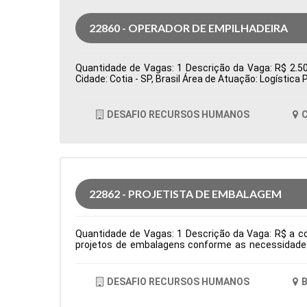
22860 - OPERADOR DE EMPILHADEIRA
Quantidade de Vagas: 1 Descrição da Vaga: R$ 2.500
Cidade: Cotia - SP, Brasil Área de Atuação: Logísti
DESAFIO RECURSOS HUMANOS
C
22862 - PROJETISTA DE EMBALAGEM
Quantidade de Vagas: 1 Descrição da Vaga: R$ a co
projetos de embalagens conforme as necessidades 
criação de amostras, testes e lotes piloto, garanti
interface entre as áreas de P&D, Comercial e Pro
facas para embalagens, definindo áreas de reserva d
DESAFIO RECURSOS HUMANOS
B
área e necessidades dos processos produtivos. Tipo
Comportamentais: