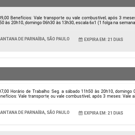
9,00 Benefícios: Vale transporte ou vale combustível; após 3 mes
h50 às 20h10, domingo 06h30 às 13h30, escala 6x1 (1 folga na semana e
ba, SP, Brasil Área de Atuação: Logística Período: Formação Acadêmic
ANTANA DE PARNAÍBA, SÃO PAULO
EXPIRA EM: 21 DIAS
07,00 Horário de Trabalho: Seg. a sábado 11h50 às 20h10, domingo 
Benefícios: Vale transporte ou vale combustível; após 3 meses: Val
na de Parnaíba, SP, Brasil Área de Atuação: Logística Período: Forma
ANTANA DE PARNAÍBA, SÃO PAULO
EXPIRA EM: 21 DIAS