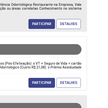
istência Odontológica Restaurante na Empresa, Vale
ação ou áreas correlatas Conhecimento no sistema
ca: Características Comportamentais:
PARTICIPAR
DETALHES
cios (Pós-Efetivação): o VT + Seguro de Vida + cartão
Odontológico (Custo R$ 21,08). o Prêmio Assiduidade
e sopradoras. Troca de ferramentas e moldes. Ajuste
ia). Inspeção visual e dimensional dos produtos. Tipo
erísticas Comportamentais:
PARTICIPAR
DETALHES