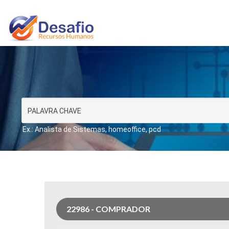
Ex.: Analista de Sistemas, homeoffice, pcd
22986 - COMPRADOR