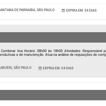
ANTANA DE PARNAÍBA, SÃO PAULO
EXPIRA EM: 54 DIAS
Combinar tiva Horário: 08h00 às 18h00 Atividades: Responsável p
rodutivas e de manutenção. Atua na análise de requisições de comp
o, desenvolvimento e homologação de fornecedores, visando qualid
trega, resolve divergências relacionadas à entrega, qualidade e fat
ndicadores de desempenho da área de Suprimentos para apoiar a ges
ARUERI, SÃO PAULO
EXPIRA EM: 54 DIAS
as Período: Formação Acadêmica: Características Comportamentais: