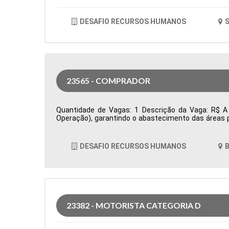
DESAFIO RECURSOS HUMANOS
S
23565 - COMPRADOR
Quantidade de Vagas: 1 Descrição da Vaga: R$ A 
Operação), garantindo o abastecimento das áreas p
prazos e condições comerciais, além da prospecçã
acompanha pedidos de compra, monitora prazos de en
oportunidades de otimização de custos e elabora i
DESAFIO RECURSOS HUMANOS
B
Cidade: Barueri, SP, Brasil Área de Atuação: Compr
23382 - MOTORISTA CATEGORIA D