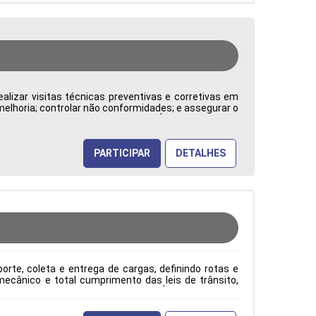
alizar visitas técnicas preventivas e corretivas em
 melhoria; controlar não conformidades; e assegurar o
: CLT Cidade: Barueri, SP, Brasil Área de Atuação:
PARTICIPAR
DETALHES
rte, coleta e entrega de cargas, definindo rotas e
ecânico e total cumprimento das leis de trânsito,
ão: CLT Cidade: Barueri, SP, Brasil Área de Atuação: