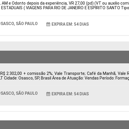
 AM e Odonto depois da experiência, VR 27,00 (pd) (VT ou auxilio com
 ESTADUAIS ( VIAGENS PARA RIO DE JANEIRO E ESPIRITO SANTO Tipo d
: Características Comportamentais:
SASCO, SÃO PAULO
EXPIRA EM: 54 DIAS
 R$ 2.302,00 + comissão 2%; Vale Transporte; Café da Manhã, Vale 
CLT Cidade: Osasco, SP, Brasil Área de Atuação: Vendas Período: For
SASCO, SÃO PAULO
EXPIRA EM: 54 DIAS