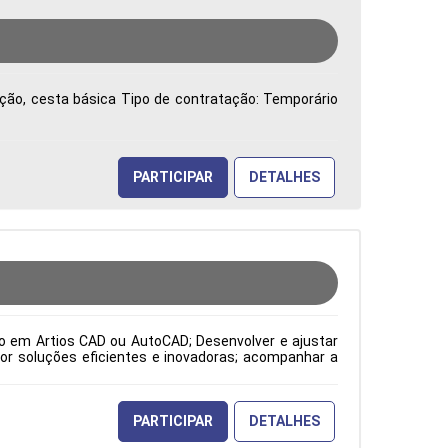
vação, cesta básica Tipo de contratação: Temporário
PARTICIPAR
DETALHES
to em Artios CAD ou AutoCAD; Desenvolver e ajustar
or soluções eficientes e inovadoras; acompanhar a
o atendimento às expectativas do cliente; atuar como
orme os padrões ISO; além de elaborar desenhos de
pecificações dos clientes, solicitações da gestão da
odução Período: Formação Acadêmica: Características
PARTICIPAR
DETALHES