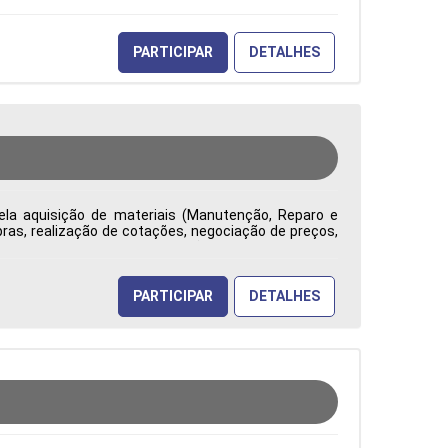
PARTICIPAR
DETALHES
ela aquisição de materiais (Manutenção, Reparo e
ras, realização de cotações, negociação de preços,
ade, competitividade e redução de custos. Emite e
uramento, analisa contratos e reajustes, identifica
tão na tomada de decisões Tipo de contratação: CLT
PARTICIPAR
DETALHES