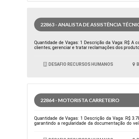
22863 - ANALISTA DE ASSISTÊNCIA TÉCNI
Quantidade de Vagas: 1 Descrição da Vaga: R$ A com
clientes; gerenciar e tratar reclamações dos produto
cumprimento dos processos e do sistema de qualida
Produção Período: Formação Acadêmica: Caracterís
DESAFIO RECURSOS HUMANOS
B
22864 - MOTORISTA CARRETEIRO
Quantidade de Vagas: 1 Descrição da Vaga: R$ 3.78
garantindo a regularidade da documentação do veí
normas de segurança e diretrizes da empresa. Requis
Logística Período: Formação Acadêmica: Caracterís