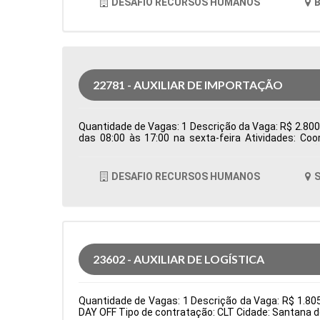
DESAFIO RECURSOS HUMANOS
B
22781 - AUXILIAR DE IMPORTAÇÃO
Quantidade de Vagas: 1 Descrição da Vaga: R$ 2.800,0
das 08:00 às 17:00 na sexta-feira Atividades: Co
Controlar e processar os documentos de importação
em conjunto com o despachante aduaneiro para ga
logísticos, como erros em agendamentos ou docum
DESAFIO RECURSOS HUMANOS
S
Formação Acadêmica: Características Comportamen
23602 - AUXILIAR DE LOGÍSTICA
Quantidade de Vagas: 1 Descrição da Vaga: R$ 1.8
DAY OFF Tipo de contratação: CLT Cidade: Santana d