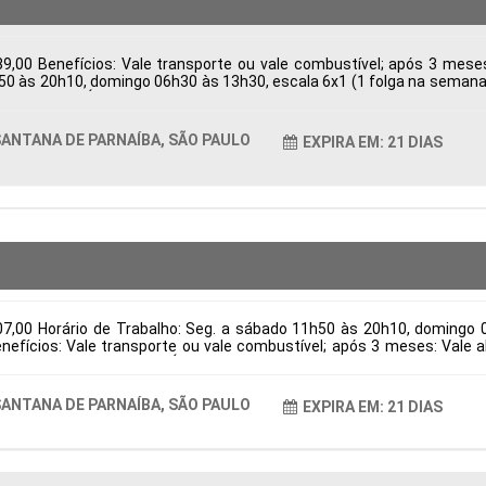
9,00 Benefícios: Vale transporte ou vale combustível; após 3 mes
h50 às 20h10, domingo 06h30 às 13h30, escala 6x1 (1 folga na semana e
ba, SP, Brasil Área de Atuação: Logística Período: Formação Acadêmic
ANTANA DE PARNAÍBA, SÃO PAULO
EXPIRA EM: 21 DIAS
07,00 Horário de Trabalho: Seg. a sábado 11h50 às 20h10, domingo 
Benefícios: Vale transporte ou vale combustível; após 3 meses: Val
na de Parnaíba, SP, Brasil Área de Atuação: Logística Período: Forma
ANTANA DE PARNAÍBA, SÃO PAULO
EXPIRA EM: 21 DIAS