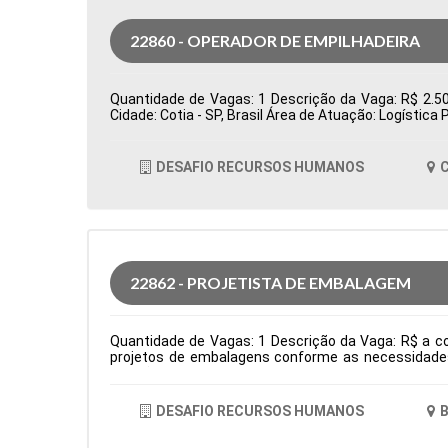
22860 - OPERADOR DE EMPILHADEIRA
Quantidade de Vagas: 1 Descrição da Vaga: R$ 2.500
Cidade: Cotia - SP, Brasil Área de Atuação: Logísti
DESAFIO RECURSOS HUMANOS
C
22862 - PROJETISTA DE EMBALAGEM
Quantidade de Vagas: 1 Descrição da Vaga: R$ a co
projetos de embalagens conforme as necessidades 
criação de amostras, testes e lotes piloto, garanti
interface entre as áreas de P&D, Comercial e Pro
facas para embalagens, definindo áreas de reserva d
DESAFIO RECURSOS HUMANOS
B
área e necessidades dos processos produtivos. Tipo
Comportamentais: