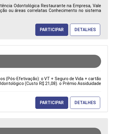
istência Odontológica Restaurante na Empresa, Vale
ação ou áreas correlatas Conhecimento no sistema
ca: Características Comportamentais:
PARTICIPAR
DETALHES
cios (Pós-Efetivação): o VT + Seguro de Vida + cartão
Odontológico (Custo R$ 21,08). o Prêmio Assiduidade
e sopradoras. Troca de ferramentas e moldes. Ajuste
ia). Inspeção visual e dimensional dos produtos. Tipo
erísticas Comportamentais:
PARTICIPAR
DETALHES