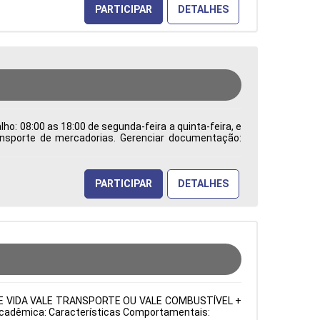
PARTICIPAR
DETALHES
ho: 08:00 as 18:00 de segunda-feira a quinta-feira, e
ransporte de mercadorias. Gerenciar documentação:
os processos de comércio internacional e trabalhar
dentificar e solucionar problemas burocráticos e
a de Atuação: Administração de Empresas Período:
PARTICIPAR
DETALHES
URO DE VIDA VALE TRANSPORTE OU VALE COMBUSTÍVEL +
o Acadêmica: Características Comportamentais: