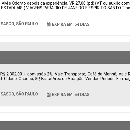
 AM e Odonto depois da experiência, VR 27,00 (pd) (VT ou auxilio com
 ESTADUAIS ( VIAGENS PARA RIO DE JANEIRO E ESPIRITO SANTO Tipo d
: Características Comportamentais:
SASCO, SÃO PAULO
EXPIRA EM: 54 DIAS
 R$ 2.302,00 + comissão 2%; Vale Transporte; Café da Manhã, Vale 
CLT Cidade: Osasco, SP, Brasil Área de Atuação: Vendas Período: For
SASCO, SÃO PAULO
EXPIRA EM: 54 DIAS