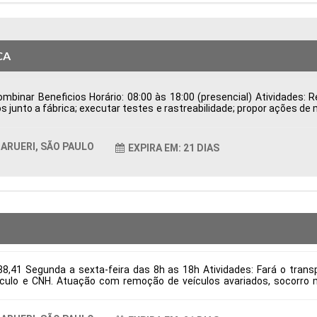
CA
binar Beneficios Horário: 08:00 às 18:00 (presencial) Atividades: Re
s junto a fábrica; executar testes e rastreabilidade; propor ações de
de Possuir CNH Disponibilidade para viagens; Tipo de contratação
ticas Comportamentais:
ARUERI, SÃO PAULO
EXPIRA EM: 21 DIAS
8,41 Segunda a sexta-feira das 8h as 18h Atividades: Fará o transpo
culo e CNH. Atuação com remoção de veículos avariados, socorro m
itos: Necessário ter experiência e CNH categoria E Tipo de contrataç
ticas Comportamentais: