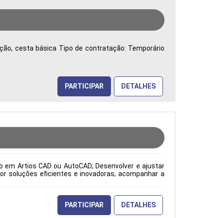
vação, cesta básica Tipo de contratação: Temporário
PARTICIPAR
DETALHES
to em Artios CAD ou AutoCAD; Desenvolver e ajustar
or soluções eficientes e inovadoras; acompanhar a
o atendimento às expectativas do cliente; atuar como
orme os padrões ISO; além de elaborar desenhos de
pecificações dos clientes, solicitações da gestão da
odução Período: Formação Acadêmica: Características
PARTICIPAR
DETALHES