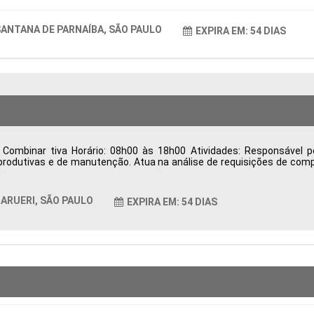
ANTANA DE PARNAÍBA, SÃO PAULO
EXPIRA EM: 54 DIAS
Combinar tiva Horário: 08h00 às 18h00 Atividades: Responsável p
rodutivas e de manutenção. Atua na análise de requisições de comp
o, desenvolvimento e homologação de fornecedores, visando qualid
trega, resolve divergências relacionadas à entrega, qualidade e fat
ndicadores de desempenho da área de Suprimentos para apoiar a ges
ARUERI, SÃO PAULO
EXPIRA EM: 54 DIAS
as Período: Formação Acadêmica: Características Comportamentais: