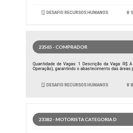
DESAFIO RECURSOS HUMANOS
S
23565 - COMPRADOR
Quantidade de Vagas: 1 Descrição da Vaga: R$ A 
Operação), garantindo o abastecimento das áreas p
prazos e condições comerciais, além da prospecçã
acompanha pedidos de compra, monitora prazos de en
oportunidades de otimização de custos e elabora i
DESAFIO RECURSOS HUMANOS
B
Cidade: Barueri, SP, Brasil Área de Atuação: Compr
23382 - MOTORISTA CATEGORIA D