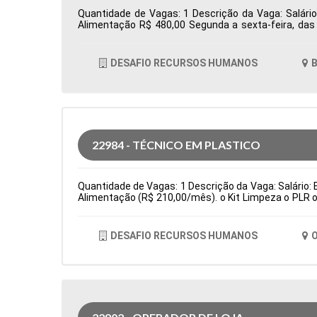
Quantidade de Vagas: 1 Descrição da Vaga: Salário
Alimentação R$ 480,00 Segunda a sexta-feira, da
Totvs/Datasul Tipo de contratação: CLT Cidade: Bar
DESAFIO RECURSOS HUMANOS
B
22984 - TÉCNICO EM PLASTICO
Quantidade de Vagas: 1 Descrição da Vaga: Salário: E
Alimentação (R$ 210,00/mês). o Kit Limpeza o PLR o
(cartão alimentação: R$ 210,00/bimestral) Principa
fino de produção e testes de qualidade de peças. Sub
de contratação: Temporário Cidade: Osasco, SP, Br
DESAFIO RECURSOS HUMANOS
O