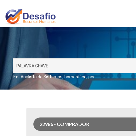
Ex.: Analista de Sistemas, homeoffice, pcd
22986 - COMPRADOR