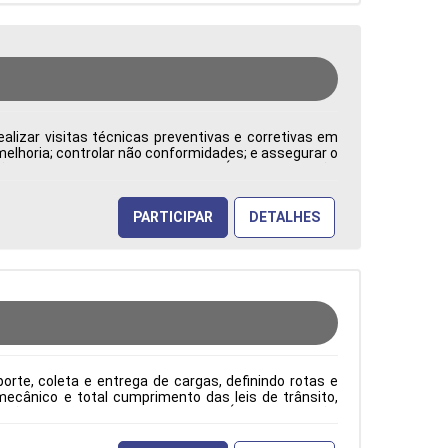
alizar visitas técnicas preventivas e corretivas em
 melhoria; controlar não conformidades; e assegurar o
: CLT Cidade: Barueri, SP, Brasil Área de Atuação:
PARTICIPAR
DETALHES
rte, coleta e entrega de cargas, definindo rotas e
ecânico e total cumprimento das leis de trânsito,
ão: CLT Cidade: Barueri, SP, Brasil Área de Atuação: