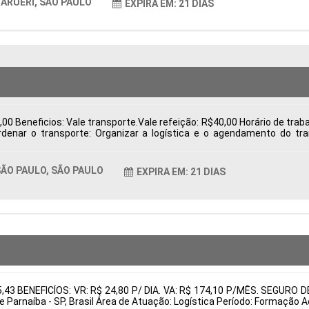
ARUERI, SÃO PAULO
EXPIRA EM: 21 DIAS
0 Beneficios: Vale transporte.Vale refeição: R$40,00 Horário de trabal
ordenar o transporte: Organizar a logística e o agendamento do t
 e exportação, como notas fiscais. Acompanhar processos: Monitorar 
rantir o cumprimento das regulamentações. Resolver pendências: I
entos Tipo de contratação: CLT Cidade: São Paulo, SP, Brasil Áre
ÃO PAULO, SÃO PAULO
EXPIRA EM: 21 DIAS
tais:
05,43 BENEFICÍOS: VR: R$ 24,80 P/ DIA. VA: R$ 174,10 P/MÊS. SEG
e Parnaíba - SP, Brasil Área de Atuação: Logística Período: Formaçã