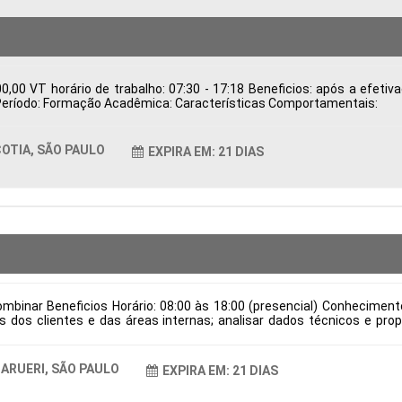
,00 VT horário de trabalho: 07:30 - 17:18 Beneficios: após a efeti
ca Período: Formação Acadêmica: Características Comportamentais:
OTIA, SÃO PAULO
EXPIRA EM: 21 DIAS
mbinar Beneficios Horário: 08:00 às 18:00 (presencial) Conhecimen
dos clientes e das áreas internas; analisar dados técnicos e prop
ndo qualidade e viabilidade; validar desenhos técnicos, assegurando 
dução; manter a documentação técnica organizada e atualizada conf
e verniz e locais para aplicação de cola, em conformidade com as es
ARUERI, SÃO PAULO
EXPIRA EM: 21 DIAS
 de contratação: CLT Cidade: Barueri, SP, Brasil Área de Atuação: Pr