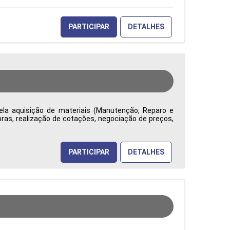
PARTICIPAR
DETALHES
ela aquisição de materiais (Manutenção, Reparo e
ras, realização de cotações, negociação de preços,
ade, competitividade e redução de custos. Emite e
uramento, analisa contratos e reajustes, identifica
tão na tomada de decisões Tipo de contratação: CLT
PARTICIPAR
DETALHES