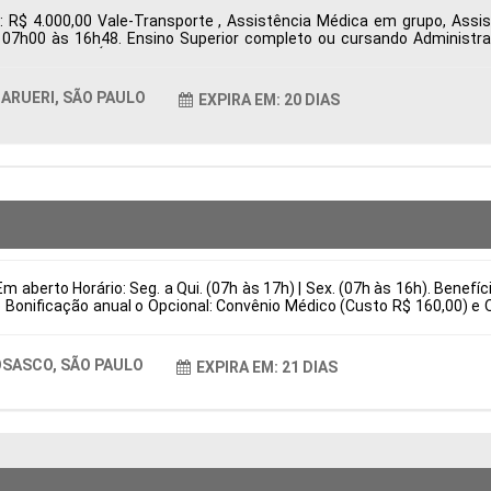
: R$ 4.000,00 Vale-Transporte , Assistência Médica em grupo, Ass
s 07h00 às 16h48. Ensino Superior completo ou cursando Administr
ueri, SP, Brasil Área de Atuação: Compras Período: Formação Acadêmi
ARUERI, SÃO PAULO
EXPIRA EM: 20 DIAS
m aberto Horário: Seg. a Qui. (07h às 17h) | Sex. (07h às 16h). Benefí
 Bonificação anual o Opcional: Convênio Médico (Custo R$ 160,00) e 
is Responsabilidades Preparação e regulagem completa de injetoras 
stituir por (Atuar em melhorias contínuas de produtividade e eficiênc
asil Área de Atuação: Produção Período: Formação Acadêmica: Caract
SASCO, SÃO PAULO
EXPIRA EM: 21 DIAS