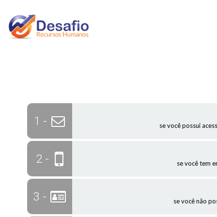
1 -
se você possui aces
2 -
se você tem 
3 -
se você não po