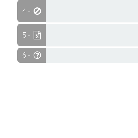
4 -
5 -
6 -