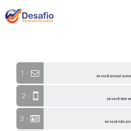
1 -
se você possui aces
2 -
se você tem 
3 -
se você não po