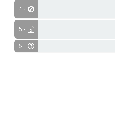
4 -
5 -
6 -