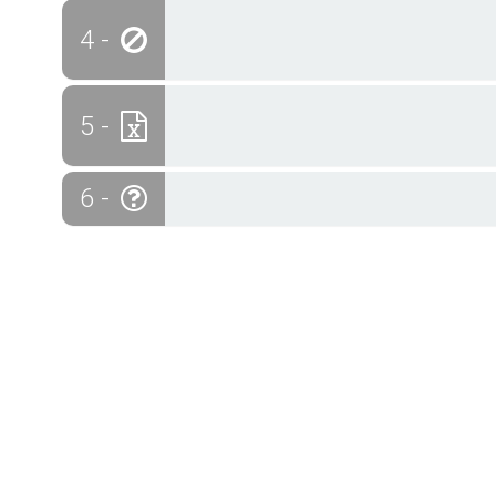
4 -
5 -
6 -