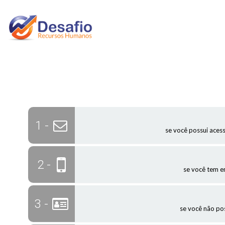
1 -
se você possui aces
2 -
se você tem 
3 -
se você não po