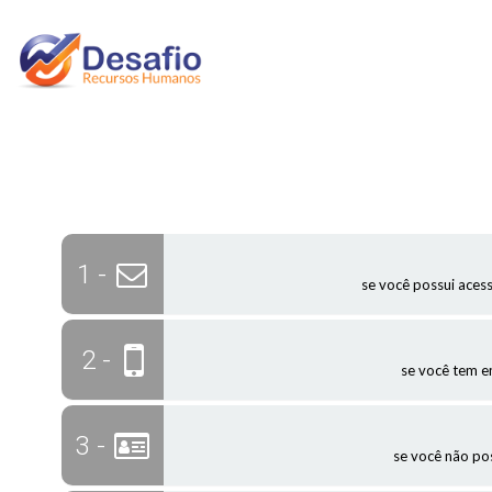
1 -
se você possui aces
2 -
se você tem 
3 -
se você não po