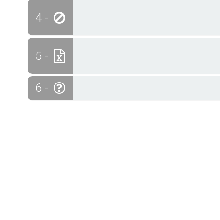
4 -
5 -
6 -