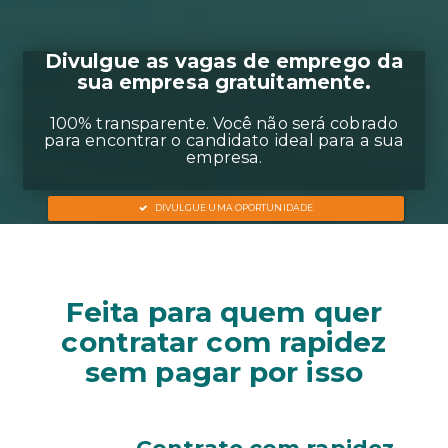
Divulgue as vagas de em
sua empresa gratuita
Feita para quem quer
100% transparente. Você não será
contratar com rapidez
para encontrar o candidato ideal p
sem pagar por isso
empresa.