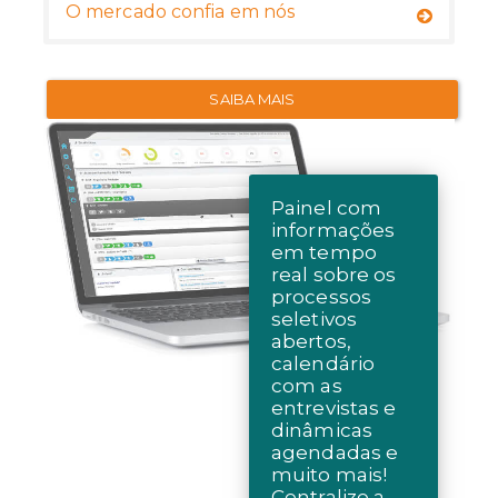
O mercado confia em nós
SAIBA MAIS
Painel com
informações
em tempo
real sobre os
processos
seletivos
abertos,
calendário
com as
entrevistas e
dinâmicas
agendadas e
muito mais!
Centralize a