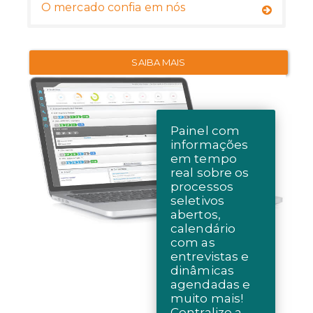
O mercado confia em nós
SAIBA MAIS
Painel com
informações
em tempo
real sobre os
processos
seletivos
abertos,
calendário
com as
entrevistas e
dinâmicas
agendadas e
muito mais!
Centralize a