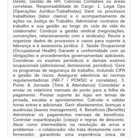
Direito, Gestão de RH, Ciências Contábeis ou áreas
correlatas. Responsabilidade do Cargo: 1. Legal Ops
(Operações Jurídico-Trabalhistas) Gerir os processos
trabalhistas (labor claims) e o acompanhamento de
ações na Justiça do Trabalho. Administrar contratos de
trabalho e sua gestão ao longo do ciclo de vida do
colaborador. Conduzir a gestão sindical (negociações,
convenções, relacionamento com o sindicato). Reunir e
organizar dados de processos e casos para suporte à
liderança e à assessoria jurídica. 2. Saúde Ocupacional
(Occupational Health) Garantir a conformidade com as
obrigações e procedimentos governamentais aplicáveis.
Coordenar os exames periódicos e demais exames
ocupacionais (admissional, demissional, periódico). Gerir
os programas de segurança do trabalho, incluindo CIPA
e gestão de riscos. Assegurar aderência às normas
regulamentadoras (NR-7 / PCMSO e correlatas). 3.
Ponto & Jornada (Time & Attendance) Consolidar e
enviar os relatórios mensais de ponto para a folha de
pagamento. Prestar suporte às lojas em temas de
jornada, escalas e apontamentos. Calcular e validar
horas extras e adicionais. Gerir afastamentos, licenças e
ausências (leaves management). 4. Benefícios (Benefits)
Administrar os pagamentos mensais de benefícios.
Controlar coparticipação (copay) e regras de desconto.
Atuar como intermediário na resolução de erros e
problemas - o colaborador não trata diretamente com o
fornecedor, garantindo uma experiência única de